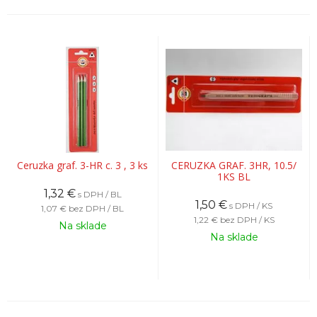
Ceruzka graf. 3-HR c. 3 , 3 ks
CERUZKA GRAF. 3HR, 10.5/
1KS BL
1,32
€
s DPH / BL
1,50
€
s DPH / KS
1,07 €
bez DPH / BL
1,22 €
bez DPH / KS
Na sklade
Na sklade