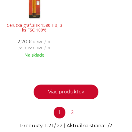
Ceruzka graf.3HR 1580 HB, 3
ks FSC 100%
2,20
€
s DPH / BL
1,79 €
bez DPH / BL
Na sklade
Viac produktov
1
2
Produkty:
1
-
21
/
22
| Aktuálna strana:
1
/
2