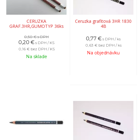
CERUZKA
Ceruzka grafitová 3HR 1830
GRAF.3HR,GUMOTYP 36ks
4B
0,50 €
s DPH
0,77
€
s DPH / ks
0,20
€
s DPH / KS
0,63 €
bez DPH / ks
0,16 €
bez DPH / KS
Na objednávku
Na sklade