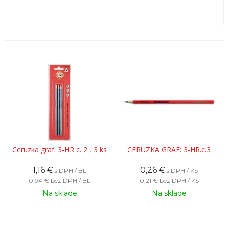
Ceruzka graf. 3-HR c. 2 , 3 ks
CERUZKA GRAF: 3-HR.c.3
1,16
€
0,26
€
s DPH / BL
s DPH / KS
0,94 €
bez DPH / BL
0,21 €
bez DPH / KS
Na sklade
Na sklade