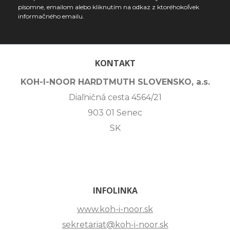
písomne, emailom alebo kliknutím na odkaz z ktoréhokoľvek
informačného emailu.
KONTAKT
KOH-I-NOOR HARDTMUTH SLOVENSKO, a.s.
Diaľničná cesta 4564/21
903 01 Senec
SK
INFOLINKA
www.koh-i-noor.sk
sekretariat@koh-i-noor.sk