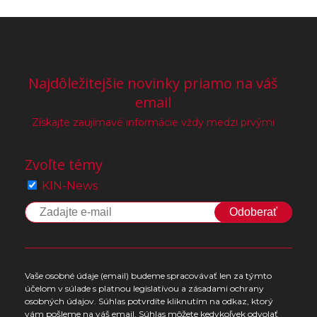
Najdôležitejšie novinky priamo na váš
email
Získajte zaujímavé informácie vždy medzi prvými
Zvoľte témy
KIN-News
Odoberať
Vaše osobné údaje (email) budeme spracovávať len za týmto
účelom v súlade s platnou legislatívou a zásadami ochrany
osobných údajov. Súhlas potvrdíte kliknutím na odkaz, ktorý
vám pošleme na váš email. Súhlas môžete kedykoľvek odvolať