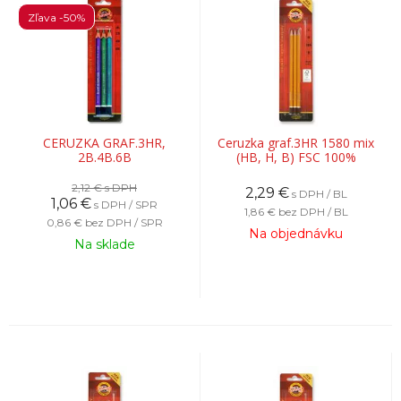
Zľava -50%
CERUZKA GRAF.3HR,
Ceruzka graf.3HR 1580 mix
2B.4B.6B
(HB, H, B) FSC 100%
2,12 €
s DPH
2,29
€
s DPH / BL
1,06
€
s DPH / SPR
1,86 €
bez DPH / BL
0,86 €
bez DPH / SPR
Na objednávku
Na sklade