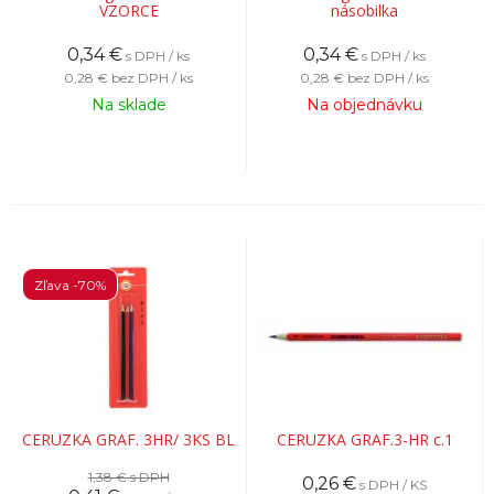
VZORCE
násobilka
0,34
€
0,34
€
s DPH / ks
s DPH / ks
0,28 €
bez DPH / ks
0,28 €
bez DPH / ks
Na sklade
Na objednávku
Zľava -70%
CERUZKA GRAF. 3HR/ 3KS BL
CERUZKA GRAF.3-HR c.1
1,38 €
s DPH
0,26
€
s DPH / KS