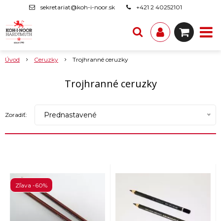
sekretariat@koh-i-noor.sk
+421 2 40252101
Úvod
Ceruzky
Trojhranné ceruzky
Trojhranné ceruzky
Prednastavené
Zoradiť:
Zľava -60%