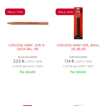
Zľava -70%
Zľava -50%
CERUZKA GRAF. 3HR N -
CERUZKA GRAF.3HR, drevo,
SADA 6ks, HB
2B,4B,6B
8,44 €
s DPH
2,29 €
s DPH
2,53
€
1,14
€
s DPH / SPR
s DPH / SPR
2,06 €
bez DPH / SPR
0,93 €
bez DPH / SPR
Na sklade
Na sklade