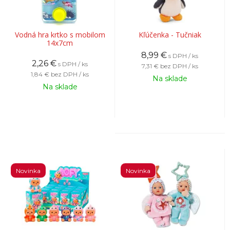
Vodná hra krtko s mobilom
Kľúčenka - Tučniak
14x7cm
8,99
€
s DPH / ks
2,26
€
s DPH / ks
7,31 €
bez DPH / ks
1,84 €
bez DPH / ks
Na sklade
Na sklade
Novinka
Novinka