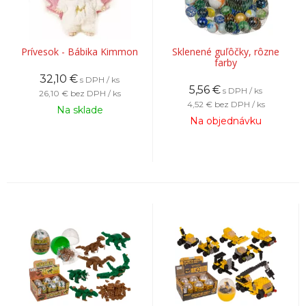
Prívesok - Bábika Kimmon
Sklenené guľôčky, rôzne
farby
32,10
€
s DPH / ks
5,56
€
s DPH / ks
26,10 €
bez DPH / ks
4,52 €
bez DPH / ks
Na sklade
Na objednávku