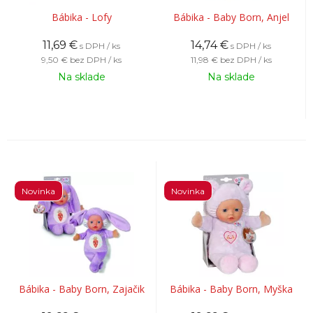
Bábika - Lofy
Bábika - Baby Born, Anjel
11,69
€
14,74
€
s DPH / ks
s DPH / ks
9,50 €
bez DPH / ks
11,98 €
bez DPH / ks
Na sklade
Na sklade
Novinka
Novinka
Bábika - Baby Born, Zajačik
Bábika - Baby Born, Myška