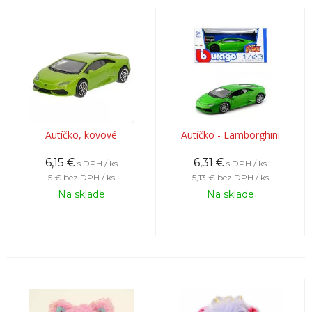
Autíčko, kovové
Autíčko - Lamborghini
6,15
€
6,31
€
s DPH / ks
s DPH / ks
5 €
bez DPH / ks
5,13 €
bez DPH / ks
Na sklade
Na sklade