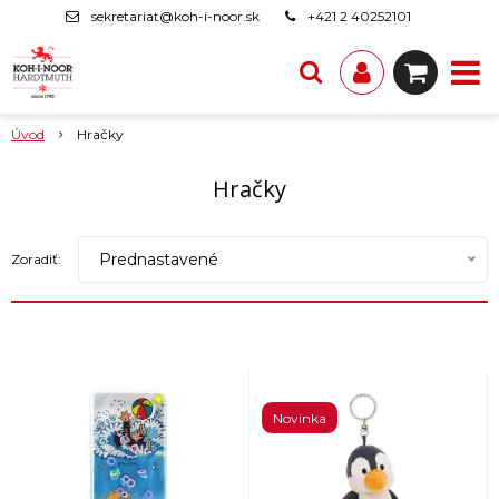
sekretariat@koh-i-noor.sk
+421 2 40252101
Úvod
Hračky
Hračky
Prednastavené
Zoradiť:
Novinka