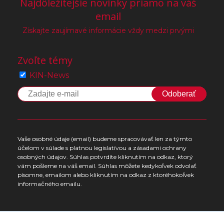
Najdôležitejšie novinky priamo na váš
email
Získajte zaujímavé informácie vždy medzi prvými
Zvoľte témy
KIN-News
Odoberať
Vaše osobné údaje (email) budeme spracovávať len za týmto
účelom v súlade s platnou legislatívou a zásadami ochrany
osobných údajov. Súhlas potvrdíte kliknutím na odkaz, ktorý
vám pošleme na váš email. Súhlas môžete kedykoľvek odvolať
písomne, emailom alebo kliknutím na odkaz z ktoréhokoľvek
informačného emailu.