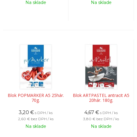
Na sklade
Na sklade
Blok POPMARKER A5 25hár.
Blok ARTPASTEL antracit A5
70g.
20hár. 180g.
3,20
€
4,67
€
s DPH / ks
s DPH / ks
2,60 €
bez DPH / ks
3,80 €
bez DPH / ks
Na sklade
Na sklade