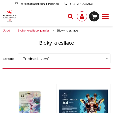
sekretariat@koh-i-noor.sk
+421 2 40252101
Úvod
Bloky kresliace, papier
Bloky kresliace
Bloky kresliace
Prednastavené
Zoradiť: