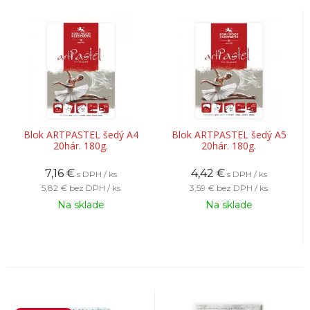
Blok ARTPASTEL šedý A4
Blok ARTPASTEL šedý A5
20hár. 180g.
20hár. 180g.
7,16
€
4,42
€
s DPH / ks
s DPH / ks
5,82 €
bez DPH / ks
3,59 €
bez DPH / ks
Na sklade
Na sklade