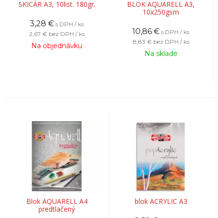
SKICÁR A3, 10list. 180gr.
BLOK AQUARELL A3,
10x250gsm
3,28
€
s DPH / ks
10,86
€
s DPH / ks
2,67 €
bez DPH / ks
8,83 €
bez DPH / ks
Na objednávku
Na sklade
Blok AQUARELL A4
blok ACRYLIC A3
predtlačený