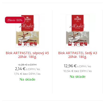
Zľava -50%
Blok ARTPASTEL sépiový A5
Blok ARTPASTEL šedý A3
20hár. 180g.
20hár. 180g.
4,28 €
s DPH
12,96
€
s DPH / ks
2,14
€
s DPH / ks
10,54 €
bez DPH / ks
1,74 €
bez DPH / ks
Na sklade
Na sklade