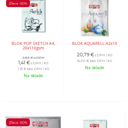
Zľava -50%
BLOK POP SKETCH A4,
BLOK AQUARELL A2x10
20x110gsm
20,79
€
s DPH / KS
2,83 €
s DPH
16,90 €
bez DPH / KS
1,41
€
s DPH / KS
Na sklade
1,15 €
bez DPH / KS
Na sklade
Zľava -50%