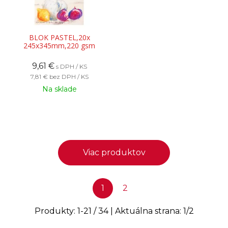
BLOK PASTEL,20x
245x345mm,220 gsm
9,61
€
s DPH / KS
7,81 €
bez DPH / KS
Na sklade
Viac produktov
1
2
Produkty:
1
-
21
/
34
| Aktuálna strana:
1
/
2