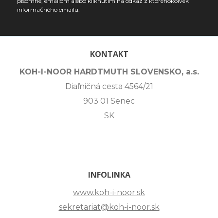
písomne, emailom alebo kliknutím na odkaz z ktoréhokoľvek
informačného emailu.
KONTAKT
KOH-I-NOOR HARDTMUTH SLOVENSKO, a.s.
Diaľničná cesta 4564/21
903 01 Senec
SK
INFOLINKA
www.koh-i-noor.sk
sekretariat@koh-i-noor.sk