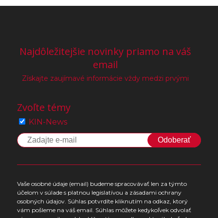
Najdôležitejšie novinky priamo na váš
email
Získajte zaujímavé informácie vždy medzi prvými
Zvoľte témy
KIN-News
Odoberať
Vaše osobné údaje (email) budeme spracovávať len za týmto
účelom v súlade s platnou legislatívou a zásadami ochrany
osobných údajov. Súhlas potvrdíte kliknutím na odkaz, ktorý
vám pošleme na váš email. Súhlas môžete kedykoľvek odvolať