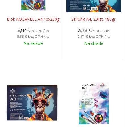
Blok AQUARELL A4 10x250g
SKICÁR A4, 20list. 180gr.
6,84
€
3,28
€
s DPH / ks
s DPH / ks
5,56 €
bez DPH / ks
2,67 €
bez DPH / ks
Na sklade
Na sklade