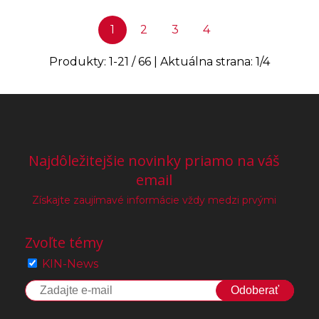
1
2
3
4
Produkty:
1
-
21
/
66
| Aktuálna strana:
1
/
4
Najdôležitejšie novinky priamo na váš
email
Získajte zaujímavé informácie vždy medzi prvými
Zvoľte témy
KIN-News
Odoberať