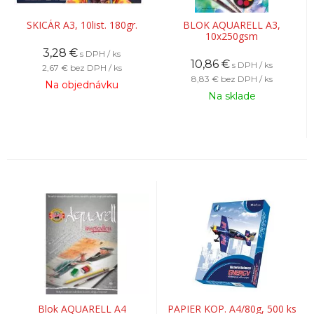
SKICÁR A3, 10list. 180gr.
BLOK AQUARELL A3,
10x250gsm
3,28
€
s DPH / ks
10,86
€
s DPH / ks
2,67 €
bez DPH / ks
8,83 €
bez DPH / ks
Na objednávku
Na sklade
Blok AQUARELL A4
PAPIER KOP. A4/80g, 500 ks