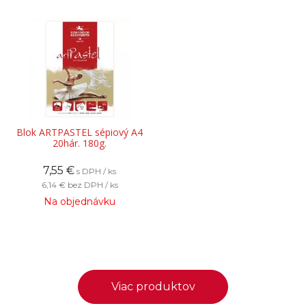
Blok ARTPASTEL sépiový A4
20hár. 180g.
7,55
€
s DPH / ks
6,14 €
bez DPH / ks
Na objednávku
Viac produktov