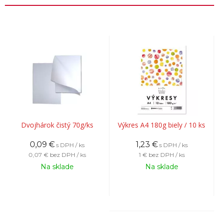
Dvojhárok čistý 70g/ks
Výkres A4 180g biely / 10 ks
0,09
€
1,23
€
s DPH / ks
s DPH / ks
0,07 €
bez DPH / ks
1 €
bez DPH / ks
Na sklade
Na sklade