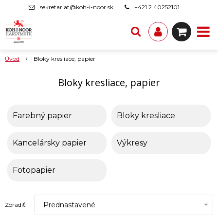
sekretariat@koh-i-noor.sk
+421 2 40252101
Úvod
Bloky kresliace, papier
Bloky kresliace, papier
Farebný papier
Bloky kresliace
Kancelársky papier
Výkresy
Fotopapier
Prednastavené
Zoradiť: