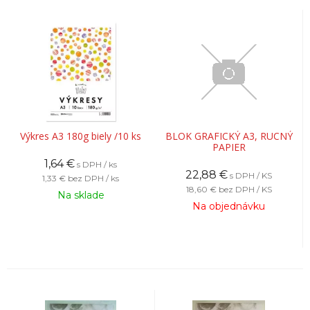
Výkres A3 180g biely /10 ks
BLOK GRAFICKÝ A3, RUCNÝ
PAPIER
1,64
€
s DPH / ks
22,88
€
s DPH / KS
1,33 €
bez DPH / ks
18,60 €
bez DPH / KS
Na sklade
Na objednávku