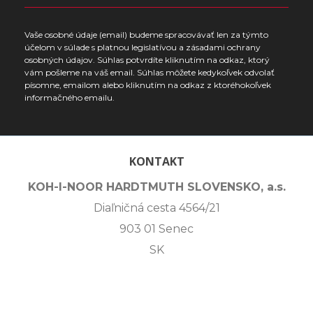
Vaše osobné údaje (email) budeme spracovávať len za týmto
účelom v súlade s platnou legislatívou a zásadami ochrany
osobných údajov. Súhlas potvrdíte kliknutím na odkaz, ktorý
vám pošleme na váš email. Súhlas môžete kedykoľvek odvolať
písomne, emailom alebo kliknutím na odkaz z ktoréhokoľvek
informačného emailu.
KONTAKT
KOH-I-NOOR HARDTMUTH SLOVENSKO, a.s.
Diaľničná cesta 4564/21
903 01 Senec
SK