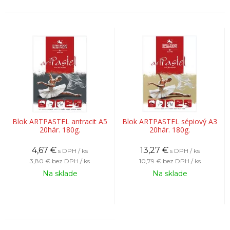
Blok ARTPASTEL antracit A5
Blok ARTPASTEL sépiový A3
20hár. 180g.
20hár. 180g.
4,67
€
13,27
€
s DPH / ks
s DPH / ks
3,80 €
bez DPH / ks
10,79 €
bez DPH / ks
Na sklade
Na sklade