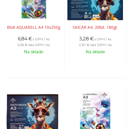
Blok AQUARELL A4 10x250g
SKICÁR A4, 20list. 180gr.
6,84
€
3,28
€
s DPH / ks
s DPH / ks
5,56 €
bez DPH / ks
2,67 €
bez DPH / ks
Na sklade
Na sklade