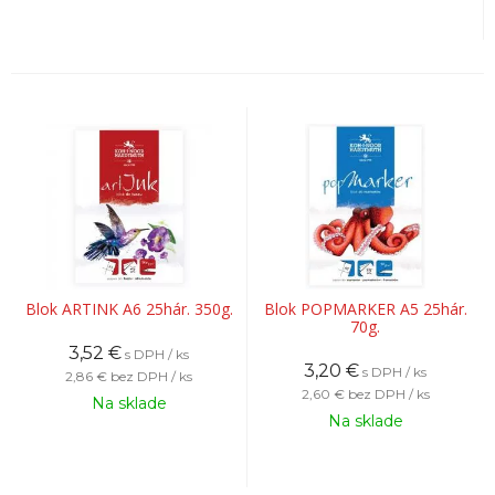
Blok ARTINK A6 25hár. 350g.
Blok POPMARKER A5 25hár.
70g.
3,52
€
s DPH / ks
3,20
€
s DPH / ks
2,86 €
bez DPH / ks
2,60 €
bez DPH / ks
Na sklade
Na sklade