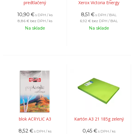
predtlačený
Xerox Victoria Energy
10,90
€
8,51
€
s DPH / ks
s DPH / BAL
8,86 €
bez DPH / ks
6,92 €
bez DPH / BAL
Na sklade
Na sklade
blok ACRYLIC A3
Kartón A3 21 185g zelený
8,52
€
0,45
€
s DPH / ks
s DPH / ks