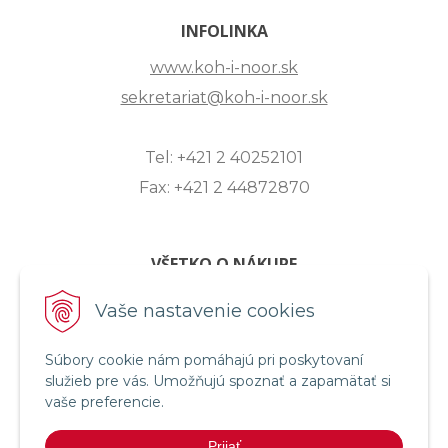
INFOLINKA
www.koh-i-noor.sk
sekretariat@koh-i-noor.sk
Tel: +421 2 40252101
Fax: +421 2 44872870
VŠETKO O NÁKUPE
ZASLANIE OTÁZKY
Vaše nastavenie cookies
O SPOLOČNOSTI
Súbory cookie nám pomáhajú pri poskytovaní
OBCHODNÉ PODMIENKY
služieb pre vás. Umožňujú spoznať a zapamätať si
REKLAMAČNÝ PORIADOK
vaše preferencie.
OCHRANA OSOBNÝCH ÚDAJOV
Prijať