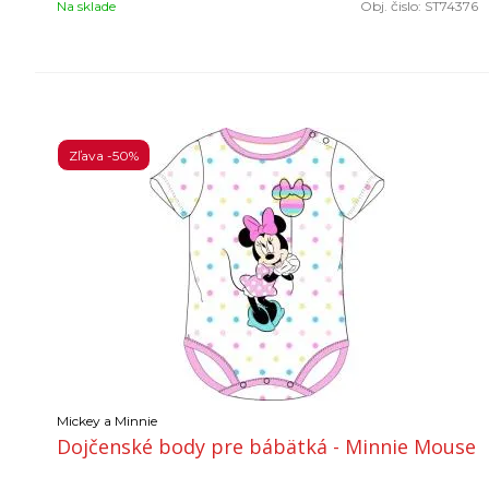
Na sklade
Obj. čislo:
ST74376
Zľava -50%
Mickey a Minnie
Dojčenské body pre bábätká - Minnie Mouse