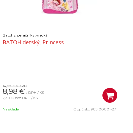
Batohy, peračníky ,vrecká
BATOH detský, Princess
14,97 €
s DPH
8,98
€
s DPH / KS
7,30 €
bez DPH / KS
Na sklade
Obj. čislo:
905100001-271