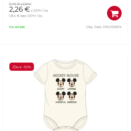
3,76 €
s DPH
2,26
€
s DPH / ks
1,84 €
bez DPH / ks
Na sklade
Obj. čislo:
PRO95674
Zľava -50%