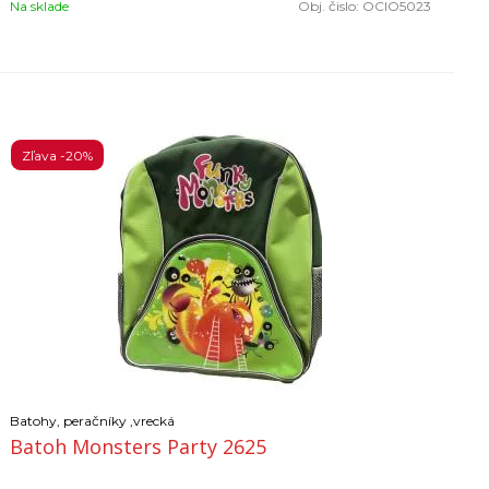
Na sklade
Obj. čislo:
OCIO5023
Zľava -20%
Batohy, peračníky ,vrecká
Batoh Monsters Party 2625