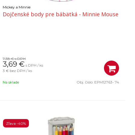
Mickey a Minnie
Dojčenské body pre bábätká - Minnie Mouse
7,38 €
s DPH
3,69
€
s DPH / ks
3 €
bez DPH / ks
Na sklade
Obj. čislo:
EPM12763- 74
Zľava -40%