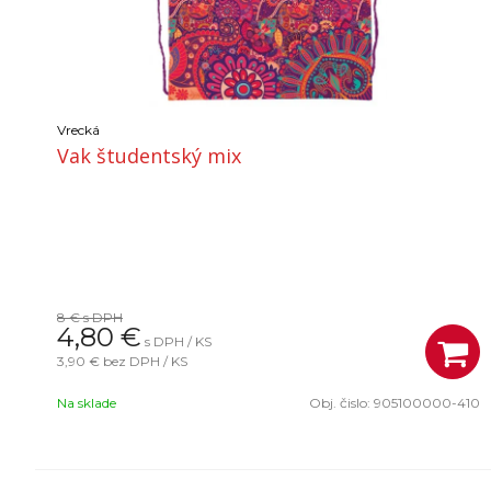
Vrecká
Vak študentský mix
8 €
s DPH
4,80
€
s DPH / KS
3,90 €
bez DPH / KS
Na sklade
Obj. čislo:
905100000-410