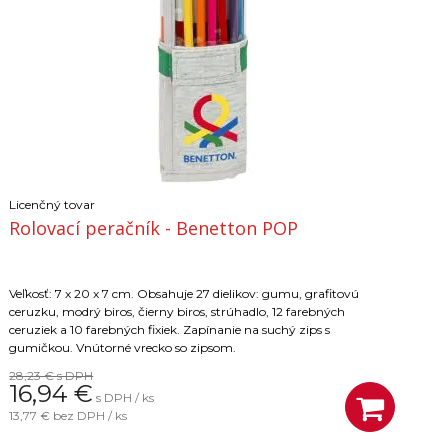
Licenčný tovar
Rolovací peračník - Benetton POP
Veľkosť: 7 x 20 x 7 cm. Obsahuje 27 dielikov: gumu, grafitovú
ceruzku, modrý biros, čierny biros, strúhadlo, 12 farebných
ceruziek a 10 farebných fixiek. Zapínanie na suchý zips s
gumičkou. Vnútorné vrecko so zipsom.
28,23 €
s DPH
16,94
€
s DPH / ks
13,77 €
bez DPH / ks