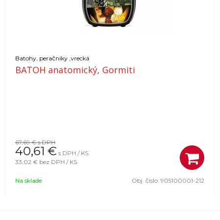
Batohy, peračníky ,vrecká
BATOH anatomický, Gormiti
67,69 €
s DPH
40,61
€
s DPH / KS
33,02 €
bez DPH / KS
Na sklade
Obj. čislo:
905100001-212