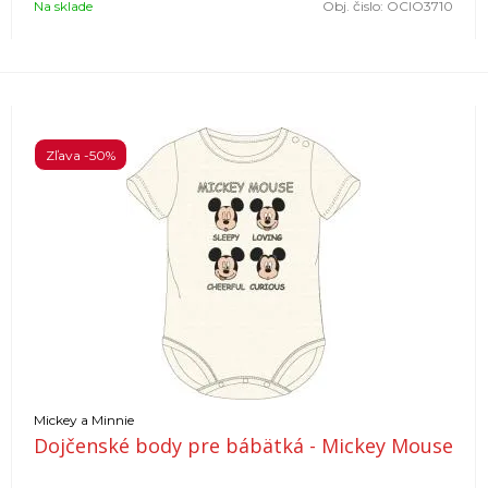
Na sklade
Obj. čislo:
OCIO3710
Zľava -50%
Mickey a Minnie
Dojčenské body pre bábätká - Mickey Mouse