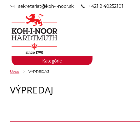
sekretariat@koh-i-noor.sk
+421 2 40252101
Kategórie
Úvod
VÝPREDAJ
VÝPREDAJ