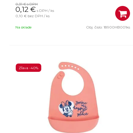
0,31 €
s DPH
0,12
€
s DPH / ks
0,10 €
bez DPH / ks
Na sklade
Obj. čislo:
18900HB001ks
Zľava -40%