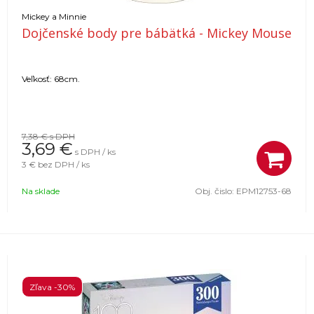
Mickey a Minnie
Dojčenské body pre bábätká - Mickey Mouse
Veľkosť: 68cm.
7,38 €
s DPH
3,69
€
s DPH / ks
3 €
bez DPH / ks
Na sklade
Obj. čislo:
EPM12753-68
Zľava -30%