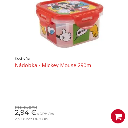
Kuchyňa
Nádobka - Mickey Mouse 290ml
5,88 €
s DPH
2,94
€
s DPH / ks
2,39 €
bez DPH / ks