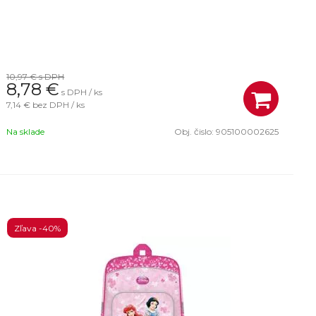
10,97 €
s DPH
8,78
€
s DPH / ks
7,14 €
bez DPH / ks
Na sklade
Obj. čislo:
905100002625
Zľava -40%