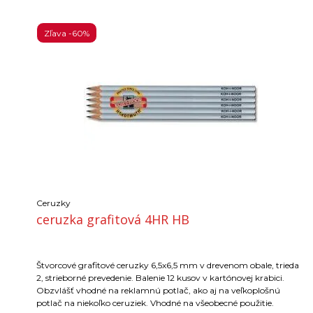
Zľava -60%
Ceruzky
ceruzka grafitová 4HR HB
Štvorcové grafitové ceruzky 6,5x6,5 mm v drevenom obale, trieda
2, strieborné prevedenie. Balenie 12 kusov v kartónovej krabici.
Obzvlášť vhodné na reklamnú potlač, ako aj na veľkoplošnú
potlač na niekoľko ceruziek. Vhodné na všeobecné použitie.