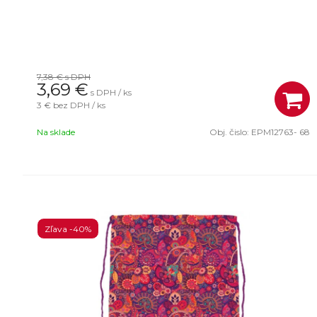
7,38 €
s DPH
3,69
€
s DPH / ks
3 €
bez DPH / ks
Na sklade
Obj. čislo:
EPM12763- 68
Zľava -40%