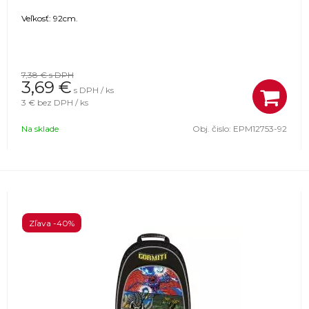
Veľkosť: 92cm.
7,38 €
s DPH
3,69
€
s DPH / ks
3 €
bez DPH / ks
Na sklade
Obj. čislo:
EPM12753-92
Zľava -40%