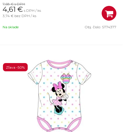
7,68 €
s DPH
4,61
€
s DPH / ks
3,74 €
bez DPH / ks
Na sklade
Obj. čislo:
ST74377
Zľava -50%