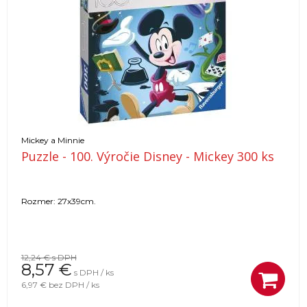
Mickey a Minnie
Puzzle - 100. Výročie Disney - Mickey 300 ks
Rozmer: 27x39cm.
12,24 €
s DPH
8,57
€
s DPH / ks
6,97 €
bez DPH / ks