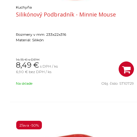
Kuchyňa
Silikónový Podbradník - Minnie Mouse
Rozmery v mm: 233x22x316
Materiál: Silikón
14,15 €
s DPH
8,49
€
s DPH / ks
6,90 €
bez DPH / ks
Na sklade
Obj. čislo:
ST10729
Zľava -50%