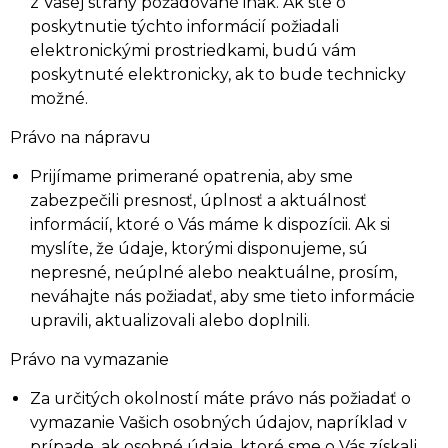
z Vašej strany požadované inak. Ak ste o
poskytnutie týchto informácií požiadali
elektronickými prostriedkami, budú vám
poskytnuté elektronicky, ak to bude technicky
možné.
Právo na nápravu
Prijímame primerané opatrenia, aby sme
zabezpečili presnosť, úplnosť a aktuálnosť
informácií, ktoré o Vás máme k dispozícii. Ak si
myslíte, že údaje, ktorými disponujeme, sú
nepresné, neúplné alebo neaktuálne, prosím,
neváhajte nás požiadať, aby sme tieto informácie
upravili, aktualizovali alebo doplnili.
Právo na vymazanie
Za určitých okolností máte právo nás požiadať o
vymazanie Vašich osobných údajov, napríklad v
prípade, ak osobné údaje, ktoré sme o Vás získali,