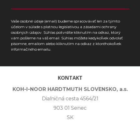
Vaše osobné údaje (email) budeme spracovávať len za týmto
účelom v súlade s platnou legislatívou a zásadami ochrany
osobných údajov. Súhlas potvrdíte kliknutím na odkaz, ktorý
vám pošleme na váš email. Súhlas môžete kedykoľvek odvolať
písomne, emailom alebo kliknutím na odkaz z ktoréhokoľvek
informačného emailu.
KONTAKT
KOH-I-NOOR HARDTMUTH SLOVENSKO, a.s.
Diaľničná cesta 4564/21
903 01 Senec
SK