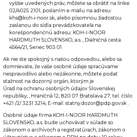
vyššie uvedených práv, môžete sa obrátiť na linke:
02/4025 2101, poslaním e-mailu na adresu:
khs@koh-i-noor.sk, alebo písomnou žiadosťou
zaslanou do sídla prevádzkovateľa na
korešpondenčnú adresu: KOH-I-NOOR
HARDMUTH SLOVENSKO, a.s. , Diaľničná cesta
4564/21, Senec 903 01
Ak nie ste spokojný s našou odpoveďou, alebo sa
domnievate, že vaše osobné údaje spracúvame
nespravodlivo alebo nezákonne, môžete podať
sťažnosť na dozorný orgán, ktorým je
Úrad na ochranu osobných údajov Slovenskej
republiky, , Hraničná 12, 820 07 Bratislava 27; tel. číslo:
+421 /2/ 3231 3214; E-mail: statny.dozor@pdp.gov.sk .
Osobné údaje firma KOH-I-NOOR HARDMUTH
SLOVENSKO, a.s. bude uchovávať v súlade so
zákonom o archívoch a registratúrach, zákonom o