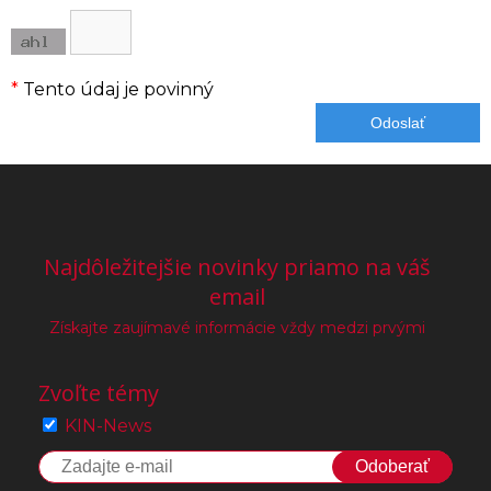
*
Tento údaj je povinný
Najdôležitejšie novinky priamo na váš
email
Získajte zaujímavé informácie vždy medzi prvými
Zvoľte témy
KIN-News
Odoberať