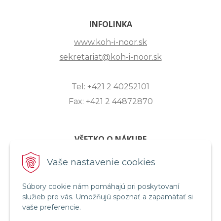
INFOLINKA
www.koh-i-noor.sk
sekretariat@koh-i-noor.sk
Tel: +421 2 40252101
Fax: +421 2 44872870
VŠETKO O NÁKUPE
ZASLANIE OTÁZKY
Vaše nastavenie cookies
O SPOLOČNOSTI
Súbory cookie nám pomáhajú pri poskytovaní
OBCHODNÉ PODMIENKY
služieb pre vás. Umožňujú spoznať a zapamätať si
REKLAMAČNÝ PORIADOK
vaše preferencie.
OCHRANA OSOBNÝCH ÚDAJOV