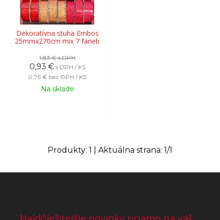
Dekoratívna stuha Embos
25mmx270cm mix 7 farieb
1,83 €
s DPH
0,93
€
s DPH / KS
0,76 €
bez DPH / KS
Na sklade
Produkty:
1
| Aktuálna strana:
1
/
1
Najdôležitejšie novinky priamo na váš