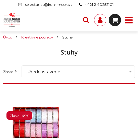
sekretariat@koh-i-noor.sk
+421 2 40252101
Úvod
Kreatívne potreby
Stuhy
Stuhy
Prednastavené
Zoradiť:
Zľava -49%