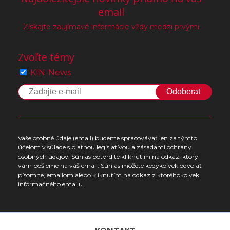
email
Získajte zaujímavé informácie vždy medzi prvými
Zvoľte témy
KIN-News
Odoberať
Vaše osobné údaje (email) budeme spracovávať len za týmto
účelom v súlade s platnou legislatívou a zásadami ochrany
osobných údajov. Súhlas potvrdíte kliknutím na odkaz, ktorý
vám pošleme na váš email. Súhlas môžete kedykoľvek odvolať
písomne, emailom alebo kliknutím na odkaz z ktoréhokoľvek
informačného emailu.