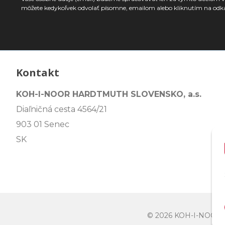
môžete kedykoľvek odvolať písomne, emailom alebo kliknutím na odk
Kontakt
KOH-I-NOOR HARDTMUTH SLOVENSKO, a.s.
Diaľničná cesta 4564/21
903 01 Senec
SK
© 2026 KOH-I-NOO