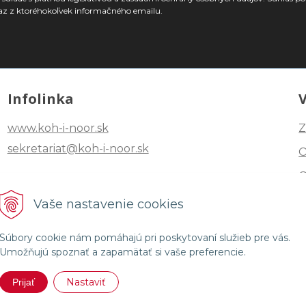
az z ktoréhokoľvek informačného emailu.
Infolinka
www.koh-i-noor.sk
Z
sekretariat@koh-i-noor.sk
Tel: +421 2 40252101
Vaše nastavenie cookies
Fax: +421 2 44872870
Súbory cookie nám pomáhajú pri poskytovaní služieb pre vás.
Umožňujú spoznať a zapamätať si vaše preferencie.
Nastaviť
Prijať
R HARDTMUTH SLOVENSKO •
NextShop
&
e-shop Pohoda Conne