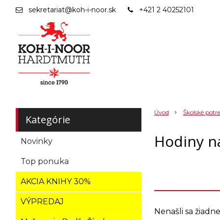
sekretariat@koh-i-noor.sk
+421 2 40252101
Úvod
Školské potr
Kategórie
Hodiny n
Novinky
Top ponuka
AKCIA KNIHY 30%
VÝPREDAJ
Nenašli sa žiadn