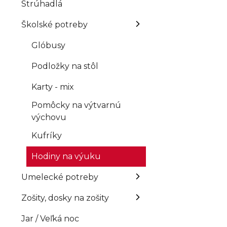
Strúhadlá
Školské potreby
Glóbusy
Podložky na stôl
Karty - mix
Pomôcky na výtvarnú
výchovu
Kufríky
Hodiny na výuku
Umelecké potreby
Zošity, dosky na zošity
Jar / Veľká noc