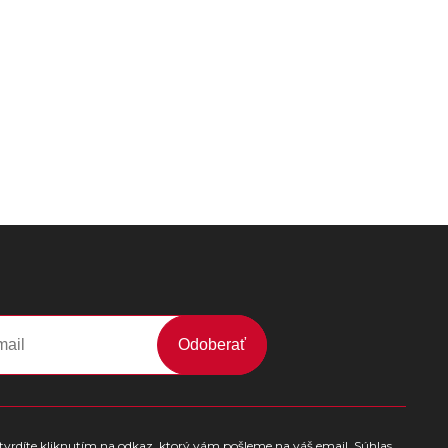
Odoberať
tvrdíte kliknutím na odkaz, ktorý vám pošleme na váš email. Súhlas