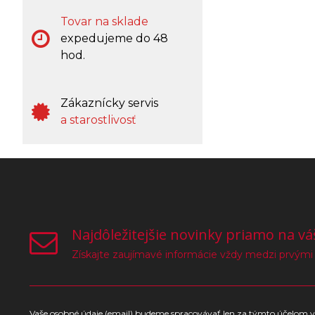
Tovar na sklade
expedujeme do 48
hod.
Zákaznícky servis
a starostlivosť
Najdôležitejšie novinky priamo na vá
Získajte zaujímavé informácie vždy medzi prvými
Vaše osobné údaje (email) budeme spracovávať len za týmto účelom v 