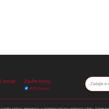
š email
Zvoľte témy
KIN-News
súlade s platnou legislatívou a zásadami ochrany osobných údajov. Súhlas po