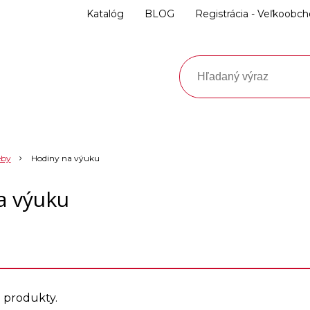
Katalóg
BLOG
Registrácia - Veľkoobc
eby
Hodiny na výuku
a výuku
e produkty.