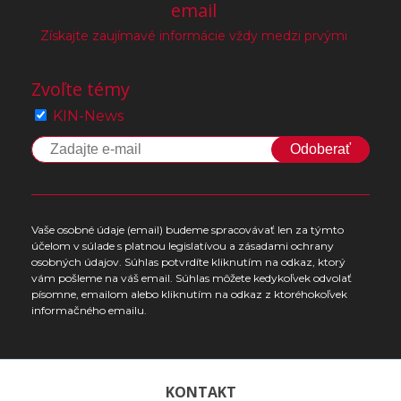
email
Získajte zaujímavé informácie vždy medzi prvými
Zvoľte témy
KIN-News
Odoberať
Vaše osobné údaje (email) budeme spracovávať len za týmto
účelom v súlade s platnou legislatívou a zásadami ochrany
osobných údajov. Súhlas potvrdíte kliknutím na odkaz, ktorý
vám pošleme na váš email. Súhlas môžete kedykoľvek odvolať
písomne, emailom alebo kliknutím na odkaz z ktoréhokoľvek
informačného emailu.
KONTAKT