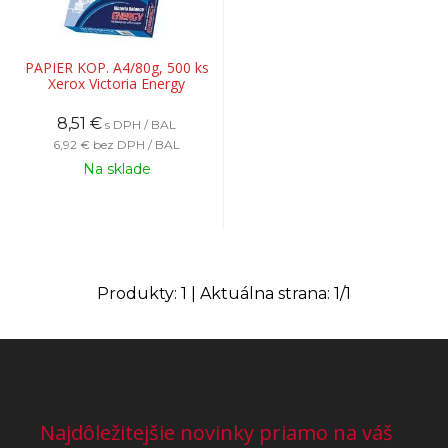
PAPIER KOP. A4/80g, 500 ks
Xerox Victoria Energy
8,51
€
s DPH / BAL
6,92 €
bez DPH / BAL
Na sklade
Produkty:
1
| Aktuálna strana:
1
/
1
Najdôležitejšie novinky priamo na váš