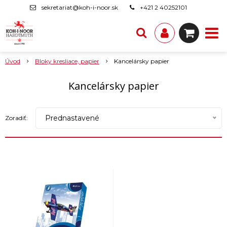
sekretariat@koh-i-noor.sk
+421 2 40252101
Úvod
Bloky kresliace, papier
Kancelársky papier
Kancelársky papier
Prednastavené
Zoradiť: