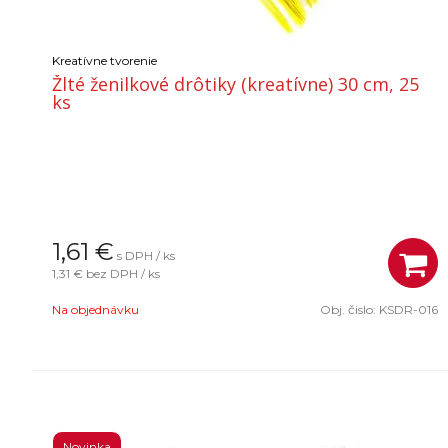
Kreatívne tvorenie
Žlté ženilkové drôtiky (kreatívne) 30 cm, 25
ks
1,61
€
s DPH / ks
1,31 €
bez DPH / ks
Na objednávku
Obj. čislo:
KSDR-016
Novinka