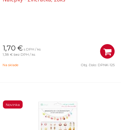
1,70
€
s DPH / ks
1,38 €
bez DPH / ks
Na sklade
Obj. čislo:
DPNK-125
Novinka