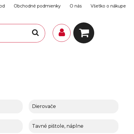
hod
Obchodné podmienky
O nás
Všetko o nákupe
Dierovače
Tavné pištole, náplne