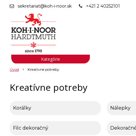
sekretariat@koh-i-noor.sk
+421 2 40252101
Kategórie
Úvod
Kreatívne potreby
Kreatívne potreby
Korálky
Nálepky
Filc dekoračný
Dekoračn