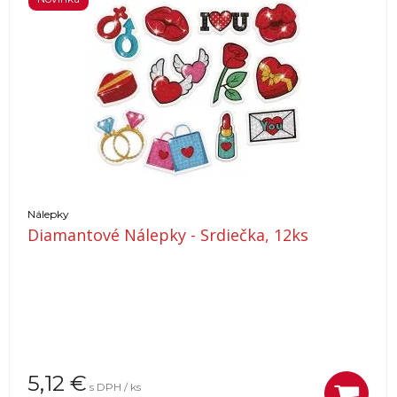
Nálepky
Diamantové Nálepky - Srdiečka, 12ks
5,12
€
s DPH / ks