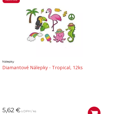
Nálepky
Diamantové Nálepky - Tropical, 12ks
5,62
€
s DPH / ks