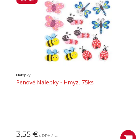
Nálepky
Penové Nálepky - Hmyz, 75ks
3,55
€
s DPH / ks