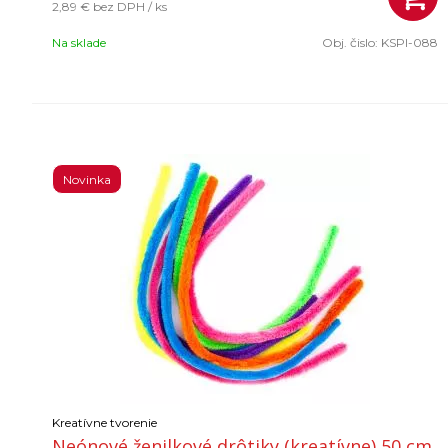
2,89 €
bez DPH / ks
Na sklade
Obj. čislo:
KSPI-088
Novinka
Kreatívne tvorenie
Neónové ženilkové drôtiky (kreatívne) 50 cm,