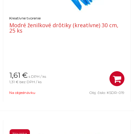
Kreatívne tvorenie
Modré ženilkové drôtiky (kreatívne) 30 cm,
25 ks
1,61
€
s DPH / ks
1,31 €
bez DPH / ks
Na objednávku
Obj. čislo:
KSDR-019
Novinka