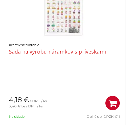
Kreatívne tvorenie
Sada na výrobu náramkov s príveskami
4,18
€
s DPH / ks
3,40 €
bez DPH / ks
Na sklade
Obj. čislo:
DPZK-011