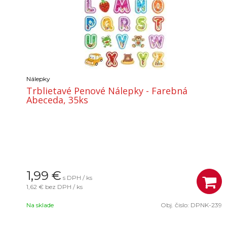
Nálepky
Trblietavé Penové Nálepky - Farebná
Abeceda, 35ks
1,99
€
s DPH / ks
1,62 €
bez DPH / ks
Na sklade
Obj. čislo:
DPNK-239