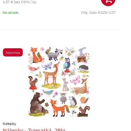
4,57 €
bez DPH / ks
Na sklade
Obj. čislo:
KSZK-027
Novinka
Nálepky
Nálepky - Zvieratká, 28ks