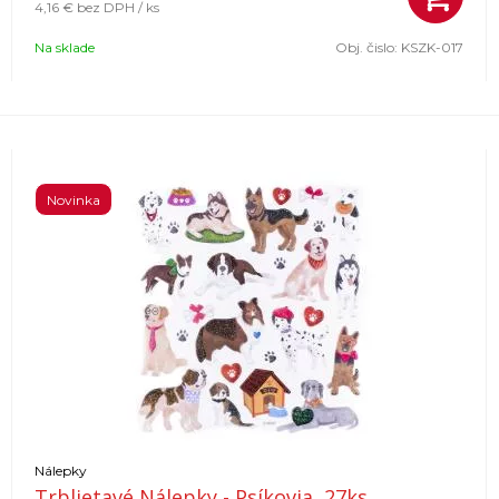
4,16 €
bez DPH / ks
Na sklade
Obj. čislo:
KSZK-017
Novinka
Nálepky
Trblietavé Nálepky - Psíkovia, 27ks