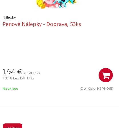
Nálepky
Penové Nálepky - Doprava, 53ks
1,94
€
s DPH / ks
1,58 €
bez DPH / ks
Na sklade
Obj. čislo:
KSPI-063
Novinka