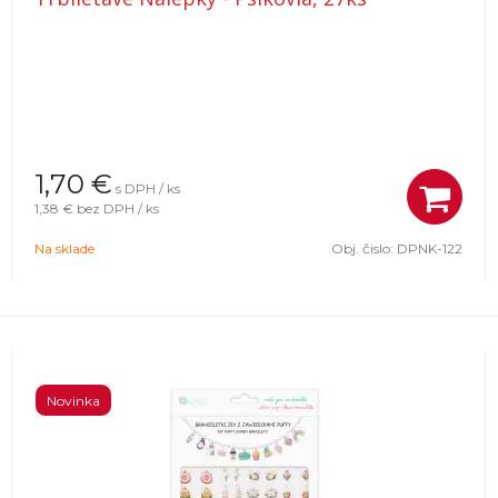
1,70
€
s DPH / ks
1,38 €
bez DPH / ks
Na sklade
Obj. čislo:
DPNK-122
Novinka