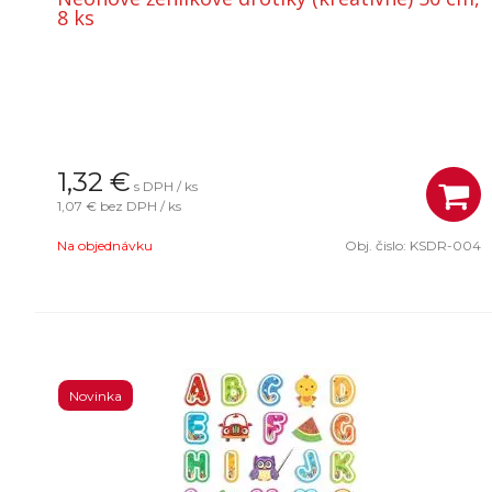
8 ks
1,32
€
s DPH / ks
1,07 €
bez DPH / ks
Na objednávku
Obj. čislo:
KSDR-004
Novinka