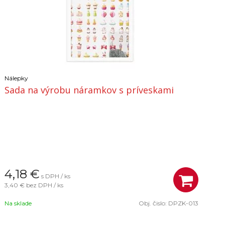
Nálepky
Sada na výrobu náramkov s príveskami
4,18
€
s DPH / ks
3,40 €
bez DPH / ks
Na sklade
Obj. čislo:
DPZK-013