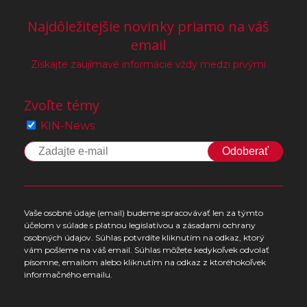
Najdôležitejšie novinky priamo na váš
email
Získajte zaujímavé informácie vždy medzi prvými
Zvoľte témy
KIN-News
Odoberať
Vaše osobné údaje (email) budeme spracovávať len za týmto
účelom v súlade s platnou legislatívou a zásadami ochrany
osobných údajov. Súhlas potvrdíte kliknutím na odkaz, ktorý
vám pošleme na váš email. Súhlas môžete kedykoľvek odvolať
písomne, emailom alebo kliknutím na odkaz z ktoréhokoľvek
informačného emailu.