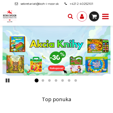
sekretariat@koh-i-noor.sk
+421 2 40252101
Pozastaviť
Top ponuka