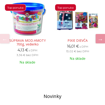
Top ponuka
Top ponuka
SÚPRAVA MOD.HMOTY
PIXIE DIEVČA
700g, vedierko
16,01 €
s DPH
4,13 €
s DPH
13,02 €
bez DPH
3,36 €
bez DPH
Na sklade
Na sklade
Novinky