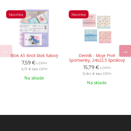
Novinka
Novinka
Blok A5 Brick blok fialový
Denník - Moje Prvé
Spomienky, 24x22,5 špirálový
7,59 €
s DPH
15,79 €
s DPH
6,17 €
bez DPH
12,84 €
bez DPH
Na sklade
Na sklade