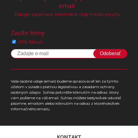
email
Získajte zaujímavé informácie vždy medzi prvými
Zvoľte témy
KIN-News
Odoberať
Vaše osobné údaje (email) budeme spracovávať len za týmto
účelom v súlade s platnou legislatívou a zásadami ochrany
osobných údajov. Súhlas potvrdíte kliknutím na odkaz, ktorý
vám pošleme na váš email. Súhlas môžete kedykoľvek odvolať
písomne, emailom alebo kliknutím na odkaz z ktoréhokoľvek
informačného emailu.
KONTAKT