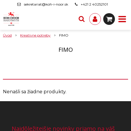
sekretariat@koh-i-noor.sk
+421 2 40252101
Úvod
Kreatívne potreby
FIMO
FIMO
Nenašli sa žiadne produkty.
Najdôležitejšie novinky priamo na váš