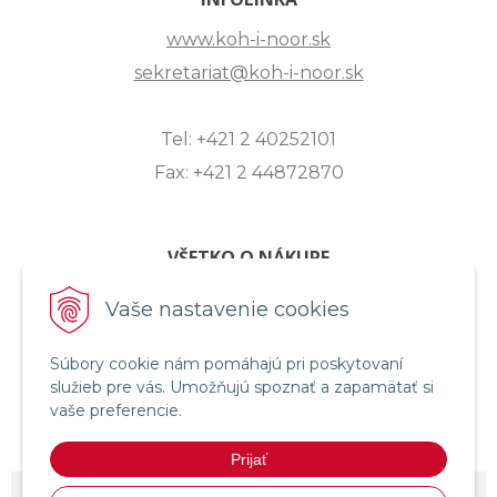
www.koh-i-noor.sk
sekretariat@koh-i-noor.sk
Tel: +421 2 40252101
Fax: +421 2 44872870
VŠETKO O NÁKUPE
ZASLANIE OTÁZKY
Vaše nastavenie cookies
O SPOLOČNOSTI
Súbory cookie nám pomáhajú pri poskytovaní
OBCHODNÉ PODMIENKY
služieb pre vás. Umožňujú spoznať a zapamätať si
REKLAMAČNÝ PORIADOK
vaše preferencie.
OCHRANA OSOBNÝCH ÚDAJOV
Prijať