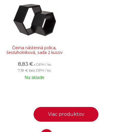
Čierna nástenná polica,
šesťuholníková, sada 2 kusov
8,83
€
s DPH / ks
7,18 €
bez DPH / ks
Na sklade
Viac produktov