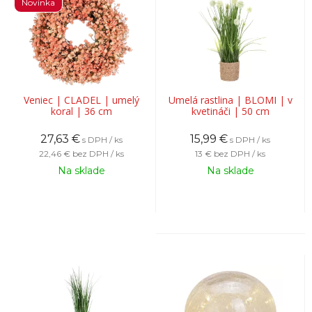
Novinka
Veniec | CLADEL | umelý
Umelá rastlina | BLOMI | v
koral | 36 cm
kvetináči | 50 cm
27,63
€
15,99
€
s DPH / ks
s DPH / ks
22,46 €
bez DPH / ks
13 €
bez DPH / ks
Na sklade
Na sklade