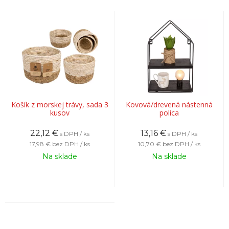
Košík z morskej trávy, sada 3
Kovová/drevená nástenná
kusov
polica
22,12
€
13,16
€
s DPH / ks
s DPH / ks
17,98 €
bez DPH / ks
10,70 €
bez DPH / ks
Na sklade
Na sklade