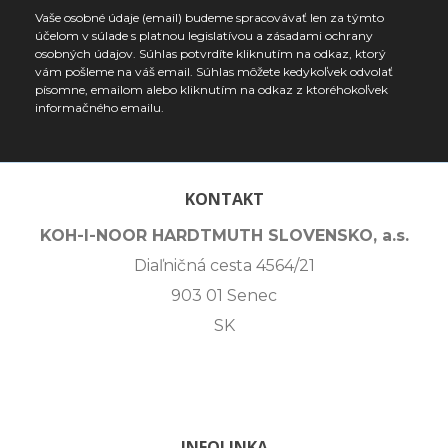
Vaše osobné údaje (email) budeme spracovávať len za týmto
účelom v súlade s platnou legislatívou a zásadami ochrany
osobných údajov. Súhlas potvrdíte kliknutím na odkaz, ktorý
vám pošleme na váš email. Súhlas môžete kedykoľvek odvolať
písomne, emailom alebo kliknutím na odkaz z ktoréhokoľvek
informačného emailu.
KONTAKT
KOH-I-NOOR HARDTMUTH SLOVENSKO, a.s.
Diaľničná cesta 4564/21
903 01 Senec
SK
INFOLINKA