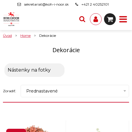
sekretariat@koh-i-noor.sk
+421 2 40252101
Úvod
Home
Dekorácie
Dekorácie
Nástenky na fotky
Prednastavené
Zoradiť: