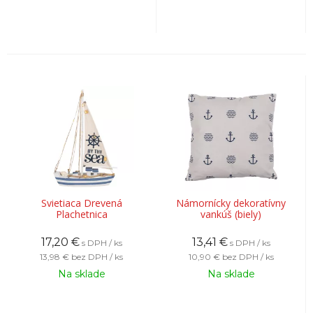
Svietiaca Drevená
Námornícky dekoratívny
Plachetnica
vankúš (biely)
17,20
€
13,41
€
s DPH / ks
s DPH / ks
13,98 €
bez DPH / ks
10,90 €
bez DPH / ks
Na sklade
Na sklade