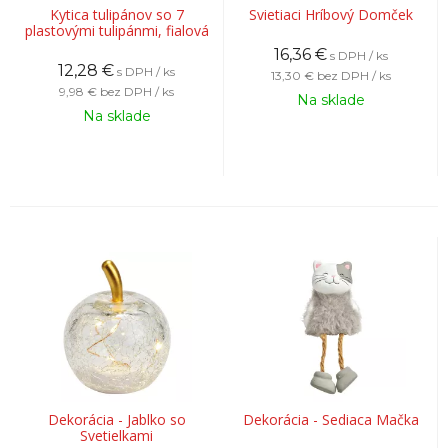
Kytica tulipánov so 7
Svietiaci Hríbový Domček
plastovými tulipánmi, fialová
16,36
€
s DPH / ks
12,28
€
s DPH / ks
13,30 €
bez DPH / ks
9,98 €
bez DPH / ks
Na sklade
Na sklade
Dekorácia - Jablko so
Dekorácia - Sediaca Mačka
Svetielkami