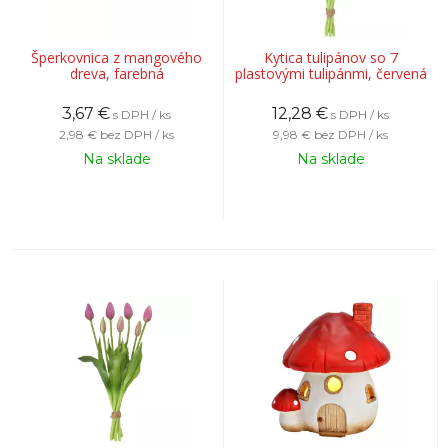
Šperkovnica z mangového
Kytica tulipánov so 7
dreva, farebná
plastovými tulipánmi, červená
3,67
€
12,28
€
s DPH / ks
s DPH / ks
2,98 €
bez DPH / ks
9,98 €
bez DPH / ks
Na sklade
Na sklade