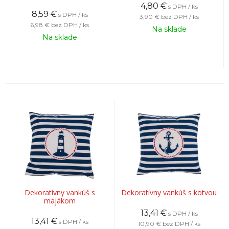
4,80
€
s DPH / ks
8,59
€
s DPH / ks
3,90 €
bez DPH / ks
6,98 €
bez DPH / ks
Na sklade
Na sklade
Dekoratívny vankúš s
Dekoratívny vankúš s kotvou
majákom
13,41
€
s DPH / ks
13,41
€
s DPH / ks
10,90 €
bez DPH / ks