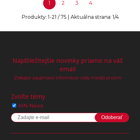
1
2
3
4
Produkty:
1
-
21
/
75
| Aktuálna strana:
1
/
4
Najdôležitejšie novinky priamo na váš
email
Získajte zaujímavé informácie vždy medzi prvými
Zvoľte témy
KIN-News
Odoberať