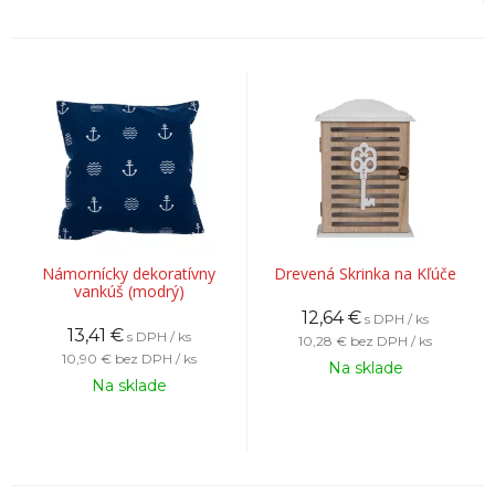
Námornícky dekoratívny
Drevená Skrinka na Kľúče
vankúš (modrý)
12,64
€
s DPH / ks
13,41
€
s DPH / ks
10,28 €
bez DPH / ks
10,90 €
bez DPH / ks
Na sklade
Na sklade