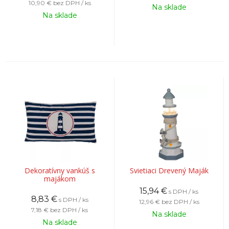
10,90 €
bez DPH / ks
Na sklade
Na sklade
Dekoratívny vankúš s
Svietiaci Drevený Maják
majákom
15,94
€
s DPH / ks
8,83
€
s DPH / ks
12,96 €
bez DPH / ks
7,18 €
bez DPH / ks
Na sklade
Na sklade