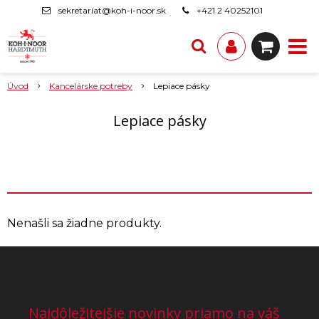
sekretariat@koh-i-noor.sk
+421 2 40252101
Úvod
Kancelárske potreby
Lepiace pásky
Lepiace pásky
Nenašli sa žiadne produkty.
Najdôležitejšie novinky priamo na váš