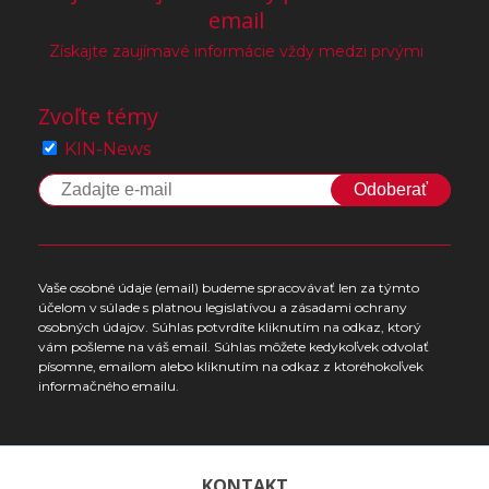
email
Získajte zaujímavé informácie vždy medzi prvými
Zvoľte témy
KIN-News
Odoberať
Vaše osobné údaje (email) budeme spracovávať len za týmto
účelom v súlade s platnou legislatívou a zásadami ochrany
osobných údajov. Súhlas potvrdíte kliknutím na odkaz, ktorý
vám pošleme na váš email. Súhlas môžete kedykoľvek odvolať
písomne, emailom alebo kliknutím na odkaz z ktoréhokoľvek
informačného emailu.
KONTAKT