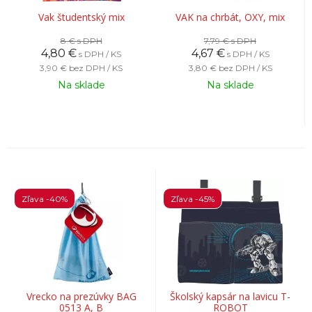
Vak študentský mix
VAK na chrbát, OXY, mix
8 €
s DPH
7,79 €
s DPH
4,80
€
4,67
€
s DPH / KS
s DPH / KS
3,90 €
bez DPH / KS
3,80 €
bez DPH / KS
Na sklade
Na sklade
Zľava -40%
Zľava -45%
Vrecko na prezúvky BAG
Školský kapsár na lavicu T-
0513 A, B
ROBOT