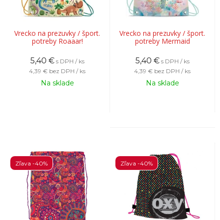
Vrecko na prezuvky / šport.
Vrecko na prezuvky / šport.
potreby Roaaar!
potreby Mermaid
5,40
€
5,40
€
s DPH / ks
s DPH / ks
4,39 €
bez DPH / ks
4,39 €
bez DPH / ks
Na sklade
Na sklade
Zľava -40%
Zľava -40%