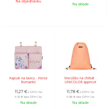
Na objednávku
Na sklade
Kapsár na lavicu - Horse
Vrecúško na chrbát -
Romantic
UNICOLOR appricot
11,27
€
11,78
€
s DPH / ks
s DPH / ks
9,16 €
bez DPH / ks
9,58 €
bez DPH / ks
Na sklade
Na sklade