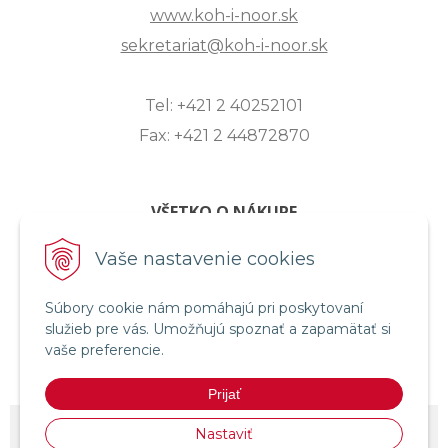
www.koh-i-noor.sk
sekretariat@koh-i-noor.sk
Tel: +421 2 40252101
Fax: +421 2 44872870
VŠETKO O NÁKUPE
ZASLANIE OTÁZKY
Vaše nastavenie cookies
O SPOLOČNOSTI
Súbory cookie nám pomáhajú pri poskytovaní
OBCHODNÉ PODMIENKY
služieb pre vás. Umožňujú spoznať a zapamätať si
REKLAMAČNÝ PORIADOK
vaše preferencie.
OCHRANA OSOBNÝCH ÚDAJOV
Prijať
© 2026 KOH-I-NOOR HARDTMUTH SLOVENSKO •
NextShop
&
e-shop
Nastaviť