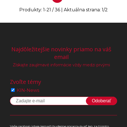
Produkty:
1
-
21
/
36
| Aktuálna strana:
1
/
2
Najdôležitejšie novinky priamo na váš
email
Získajte zaujímavé informácie vždy medzi prvými
Zvoľte témy
KIN-News
Odoberať
Vaše osobné údaje (email) budeme spracovávať len za týmto