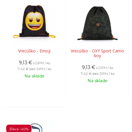
Vrecúško - Emoji
Vrecúško - OXY Sport Camo
boy
9,13
€
s DPH / ks
9,13
€
s DPH / ks
7,42 €
bez DPH / ks
7,42 €
bez DPH / ks
Na sklade
Na sklade
Zľava -40%