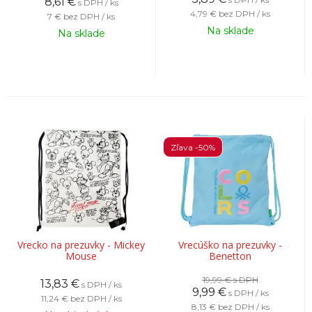
8,61
€
s DPH / ks
4,79 €
bez DPH / ks
7 €
bez DPH / ks
Na sklade
Na sklade
Zľava -50%
Vrecko na prezuvky - Mickey
Vrecúško na prezuvky -
Mouse
Benetton
19,99 €
s DPH
13,83
€
s DPH / ks
9,99
€
s DPH / ks
11,24 €
bez DPH / ks
8,13 €
bez DPH / ks