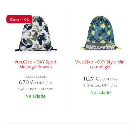
Zľava -40%
Vrecúško - OXY Sport
Vrecúško - OXY Style Mini
Melange flowers
camoflight
11,17 €
s DPH
11,27
€
s DPH / ks
6,70
€
s DPH / ks
9,16 €
bez DPH / ks
5,45 €
bez DPH / ks
Na sklade
Na sklade