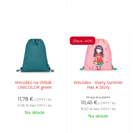
Zľava -40%
Vrecúško na chrbát -
Vrecúško - Every Summer
UNICOLOR green
Has A Story
17,42 €
s DPH
11,78
€
s DPH / ks
10,45
€
s DPH / ks
9,58 €
bez DPH / ks
8,50 €
bez DPH / ks
Na sklade
Na sklade