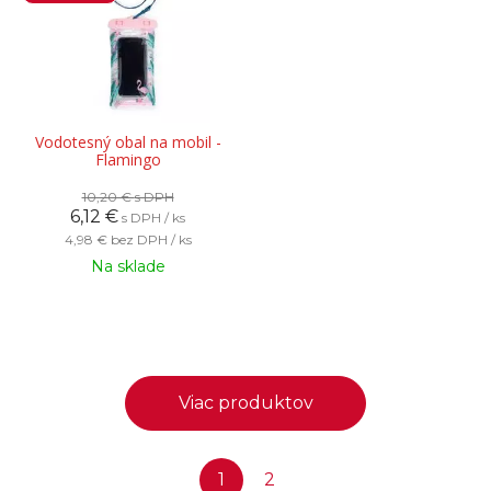
Vodotesný obal na mobil -
Flamingo
10,20 €
s DPH
6,12
€
s DPH / ks
4,98 €
bez DPH / ks
Na sklade
Viac produktov
1
2