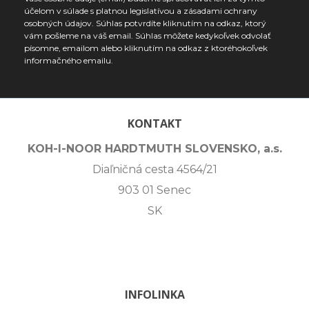
účelom v súlade s platnou legislatívou a zásadami ochrany
osobných údajov. Súhlas potvrdíte kliknutím na odkaz, ktorý
vám pošleme na váš email. Súhlas môžete kedykoľvek odvolať
písomne, emailom alebo kliknutím na odkaz z ktoréhokoľvek
informačného emailu.
KONTAKT
KOH-I-NOOR HARDTMUTH SLOVENSKO, a.s.
Diaľničná cesta 4564/21
903 01 Senec
SK
INFOLINKA