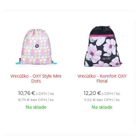
Vrecúško - OXY Style Mini
Vrecúško - Komfort OXY
Dots
Floral
10,76
€
12,20
€
s DPH / ks
s DPH / ks
8,75 €
bez DPH / ks
9,92 €
bez DPH / ks
Na sklade
Na sklade