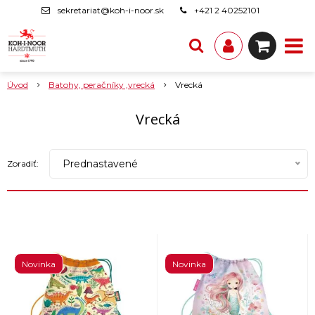
sekretariat@koh-i-noor.sk
+421 2 40252101
Úvod
Batohy, peračníky ,vrecká
Vrecká
Vrecká
Prednastavené
Zoradiť:
Novinka
Novinka