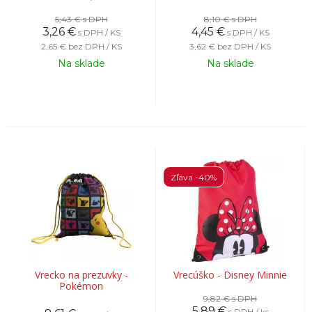
5,43 €
s DPH
8,10 €
s DPH
3,26
€
4,45
€
s DPH / KS
s DPH / KS
2,65 €
bez DPH / KS
3,62 €
bez DPH / KS
Na sklade
Na sklade
Zľava -40%
Vrecko na prezuvky -
Vrecúško - Disney Minnie
Pokémon
9,82 €
s DPH
5,89
€
s DPH / ks