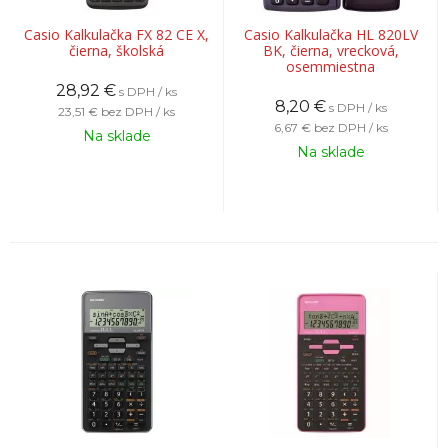
Casio Kalkulačka FX 82 CE X,
Casio Kalkulačka HL 820LV
čierna, školská
BK, čierna, vrecková,
osemmiestna
28,92
€
s DPH / ks
8,20
€
s DPH / ks
23,51 €
bez DPH / ks
6,67 €
bez DPH / ks
Na sklade
Na sklade