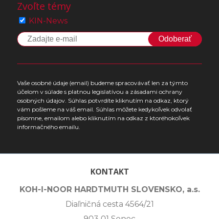
Zvoľte témy
KIN-News
Odoberať
Vaše osobné údaje (email) budeme spracovávať len za týmto
účelom v súlade s platnou legislatívou a zásadami ochrany
osobných údajov. Súhlas potvrdíte kliknutím na odkaz, ktorý
vám pošleme na váš email. Súhlas môžete kedykoľvek odvolať
písomne, emailom alebo kliknutím na odkaz z ktoréhokoľvek
informačného emailu.
KONTAKT
KOH-I-NOOR HARDTMUTH SLOVENSKO, a.s.
Diaľničná cesta 4564/21
903 01 Senec