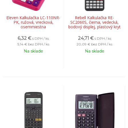
Eleven Kalkulačka LC-110NR-
Rebell Kalkulačka RE-
PK, ružová, vrecková,
SC2060S, čierna, vedecká,
osemmiestna
bodový displej, plastový kryt
6,32
€
24,71
€
s DPH / ks
s DPH / ks
5,14 €
bez DPH / ks
20,09 €
bez DPH / ks
Na sklade
Na sklade