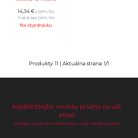
14,34
€
s DPH / KS
11,66 €
bez DPH / KS
Na objednávku
Produkty:
11
| Aktuálna strana:
1
/
1
Najdôležitejšie novinky priamo na váš
email
Získajte zaujímavé informácie vždy medzi prvými