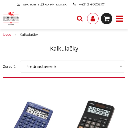
sekretariat@koh-i-noor.sk
+421 2 40252101
Úvod
Kalkulačky
Kalkulačky
Prednastavené
Zoradiť: