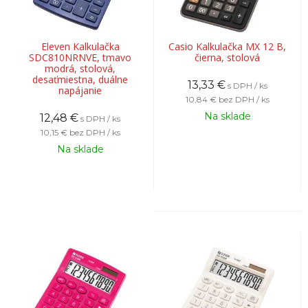
Eleven Kalkulačka
Casio Kalkulačka MX 12 B,
SDC810NRNVE, tmavo
čierna, stolová
modrá, stolová,
desaťmiestna, duálne
13,33
€
s DPH / ks
napájanie
10,84 €
bez DPH / ks
Na sklade
12,48
€
s DPH / ks
10,15 €
bez DPH / ks
Na sklade