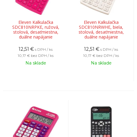
Eleven Kalkulačka
Eleven Kalkulačka
SDC810NRPKE, ružová,
SDC810NRWHE, biela,
stolová, desaťmiestna,
stolová, desaťmiestna,
duálne napájanie
duálne napájanie
12,51
€
12,51
€
s DPH / ks
s DPH / ks
10,17 €
bez DPH / ks
10,17 €
bez DPH / ks
Na sklade
Na sklade