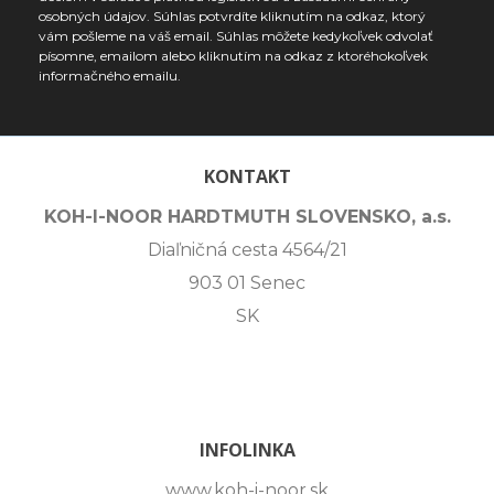
osobných údajov. Súhlas potvrdíte kliknutím na odkaz, ktorý
vám pošleme na váš email. Súhlas môžete kedykoľvek odvolať
písomne, emailom alebo kliknutím na odkaz z ktoréhokoľvek
informačného emailu.
KONTAKT
KOH-I-NOOR HARDTMUTH SLOVENSKO, a.s.
Diaľničná cesta 4564/21
903 01 Senec
SK
INFOLINKA
www.koh-i-noor.sk