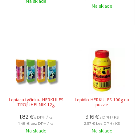
Na sklade
Na sklade
Lepiaca tyčinka- HERKULES
Lepidlo HERKULES 100g na
TROJUHELNIK 12g
puzzle
1,82
€
3,16
€
s DPH / ks
s DPH / KS
1,48 €
bez DPH / ks
2,57 €
bez DPH / KS
Na sklade
Na sklade