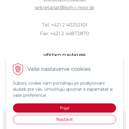
sekretariat@koh-i-noor.sk
Tel: +421 2 40252101
Fax: +421 2 44872870
VŠETKO O NÁKUPE
ZASLANIE OTÁZKY
Vaše nastavenie cookies
O SPOLOČNOSTI
Súbory cookie nám pomáhajú pri poskytovaní
OBCHODNÉ PODMIENKY
služieb pre vás. Umožňujú spoznať a zapamätať si
REKLAMAČNÝ PORIADOK
vaše preferencie.
OCHRANA OSOBNÝCH ÚDAJOV
Prijať
© 2026 KOH-I-NOOR HARDTMUTH SLOVENSKO •
NextShop
&
e-shop
Nastaviť
Pohoda Connector
by
NextCom s.r.o.