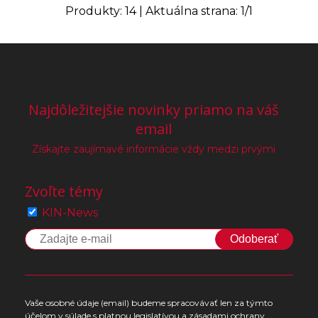
Produkty:
14
| Aktuálna strana:
1
/
1
Najdôležitejšie novinky priamo na váš
email
Získajte zaujímavé informácie vždy medzi prvými
Zvoľte témy
KIN-News
Odoberať
Vaše osobné údaje (email) budeme spracovávať len za týmto
účelom v súlade s platnou legislatívou a zásadami ochrany