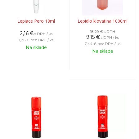
Lepiace Pero 18ml
Lepidlo klovatina 1000ml
18,29 €
s DPH
2,16
€
s DPH / ks
9,15
€
s DPH / ks
1,76 €
bez DPH / ks
7,44 €
bez DPH / ks
Na sklade
Na sklade