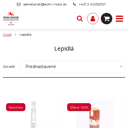
sekretariat@koh-i-noor.sk
+421 2 40252101
Úvod
Lepidlá
Lepidlá
Prednastavené
Zoradiť:
Novinka
Zľava -50%