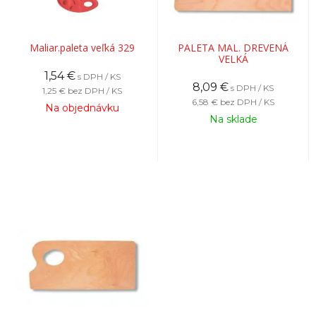
Maliar.paleta veľká 329
PALETA MAL. DREVENÁ
VELKÁ
1,54
€
s DPH / KS
8,09
€
s DPH / KS
1,25 €
bez DPH / KS
6,58 €
bez DPH / KS
Na objednávku
Na sklade