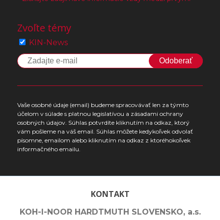
Zvoľte témy
KIN-News
Odoberať
Vaše osobné údaje (email) budeme spracovávať len za týmto
účelom v súlade s platnou legislatívou a zásadami ochrany
osobných údajov. Súhlas potvrdíte kliknutím na odkaz, ktorý
vám pošleme na váš email. Súhlas môžete kedykoľvek odvolať
písomne, emailom alebo kliknutím na odkaz z ktoréhokoľvek
informačného emailu.
KONTAKT
KOH-I-NOOR HARDTMUTH SLOVENSKO, a.s.