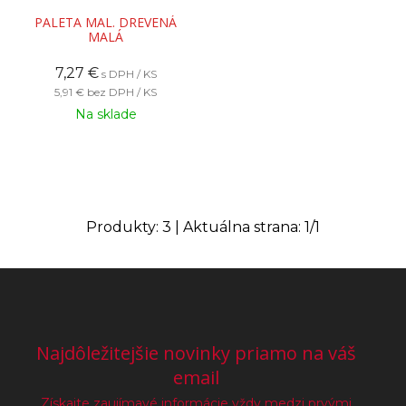
PALETA MAL. DREVENÁ
MALÁ
7,27
€
s DPH / KS
5,91 €
bez DPH / KS
Na sklade
Produkty:
3
| Aktuálna strana:
1
/
1
Najdôležitejšie novinky priamo na váš
email
Získajte zaujímavé informácie vždy medzi prvými