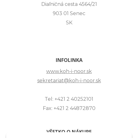
Diaľničná cesta 4564/21
903 01 Senec
SK
INFOLINKA
www.koh-i-noor.sk
sekretariat@koh-i-noor.sk
Tel: +421 2 40252101
Fax: +421 2 44872870
VŠETKO O NÁKUPE