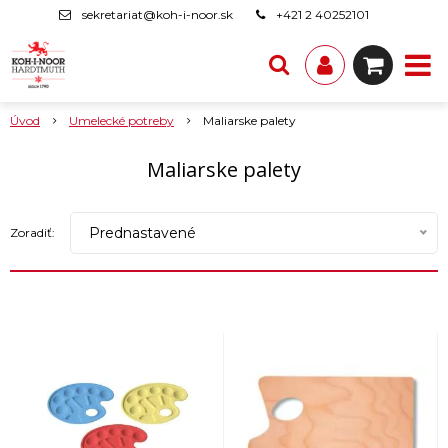
sekretariat@koh-i-noor.sk
+421 2 40252101
Úvod
Umelecké potreby
Maliarske palety
Maliarske palety
Prednastavené
Zoradiť: