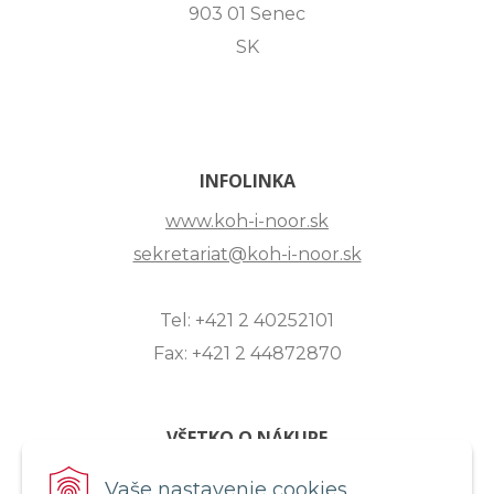
903 01 Senec
SK
INFOLINKA
www.koh-i-noor.sk
sekretariat@koh-i-noor.sk
Tel: +421 2 40252101
Fax: +421 2 44872870
VŠETKO O NÁKUPE
ZASLANIE OTÁZKY
Vaše nastavenie cookies