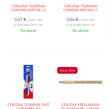
CERUZKA TESÁRSKA
CERUZKA TESÁRSKA
CERVENÁ KRÁTKA c.2
CERVENÁ KRÁTKA c.1
0,57
€
0,54
€
s DPH / KS
s DPH / KS
0,46 €
bez DPH / KS
0,44 €
bez DPH / KS
Na sklade
Na sklade
Zľava -50%
CERUZKA TESÁRSKA DUO
CERUZKA KRESLIARSKA
1536 krátka 2ks
PLOCHÁ N 4B, 174 mm