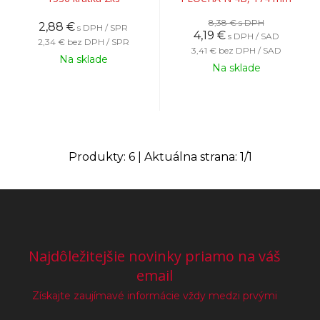
8,38 €
s DPH
2,88
€
s DPH / SPR
4,19
€
s DPH / SAD
2,34 €
bez DPH / SPR
3,41 €
bez DPH / SAD
Na sklade
Na sklade
Produkty:
6
| Aktuálna strana:
1
/
1
Najdôležitejšie novinky priamo na váš
email
Získajte zaujímavé informácie vždy medzi prvými