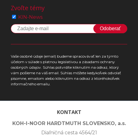
Zvoľte témy
KIN-News
Odoberať
Vaše osobné údaje (email) budeme spracovávať len za týmto
účelom v súlade s platnou legislatívou a zásadami ochrany
osobných údajov. Súhlas potvrdíte kliknutím na odkaz, ktorý
vám pošleme na váš email. Súhlas môžete kedykoľvek odvolať
písomne, emailom alebo kliknutím na odkaz z ktoréhokoľvek
informačného emailu.
KONTAKT
KOH-I-NOOR HARDTMUTH SLOVENSKO, a.s.
Diaľničná cesta 4564/21