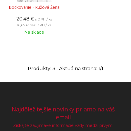
Bodkovanie - Ružová Žena
20,48
€
s DPH / ks
16,65 €
bez DPH / ks
Na sklade
Produkty:
3
| Aktuálna strana:
1
/
1
Najdôležitejšie novinky priamo na váš
email
Získajte zaujímavé informácie vždy medzi prvými