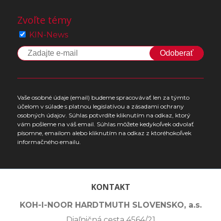
Zvoľte témy
KIN-News
Odoberať
Vaše osobné údaje (email) budeme spracovávať len za týmto
účelom v súlade s platnou legislatívou a zásadami ochrany
osobných údajov. Súhlas potvrdíte kliknutím na odkaz, ktorý
vám pošleme na váš email. Súhlas môžete kedykoľvek odvolať
písomne, emailom alebo kliknutím na odkaz z ktoréhokoľvek
informačného emailu.
KONTAKT
KOH-I-NOOR HARDTMUTH SLOVENSKO, a.s.
Diaľničná cesta 4564/21