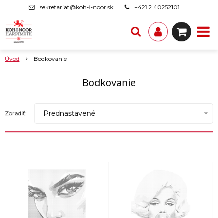
sekretariat@koh-i-noor.sk
+421 2 40252101
Úvod
Bodkovanie
Bodkovanie
Prednastavené
Zoradiť: