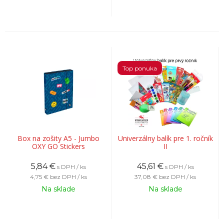
Top ponuka
Box na zošity A5 - Jumbo
Univerzálny balík pre 1. ročník
OXY GO Stickers
II
5,84
€
45,61
€
s DPH / ks
s DPH / ks
4,75 €
bez DPH / ks
37,08 €
bez DPH / ks
Na sklade
Na sklade