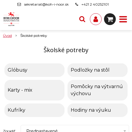
sekretariat@koh-i-noor.sk
+421 2 40252101
Úvod
Školské potreby
Školské potreby
Glóbusy
Podložky na stôl
Pomôcky na výtvarnú
Karty - mix
výchovu
Kufríky
Hodiny na výuku
Prednastavené
Zoradiť: