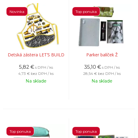
Novinka
Top ponuka
Detská zástera LET’S BUILD
Parker balíček Ž
5,82
€
35,10
€
s DPH / ks
s DPH / ks
4,73 €
bez DPH / ks
28,54 €
bez DPH / ks
Na sklade
Na sklade
Top ponuka
Top ponuka