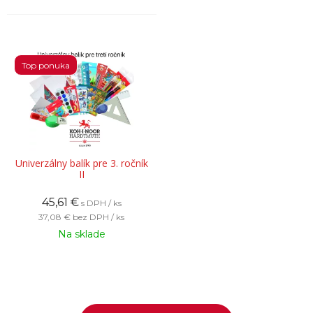
Top ponuka
Univerzálny balík pre 3. ročník
II
45,61
€
s DPH / ks
37,08 €
bez DPH / ks
Na sklade