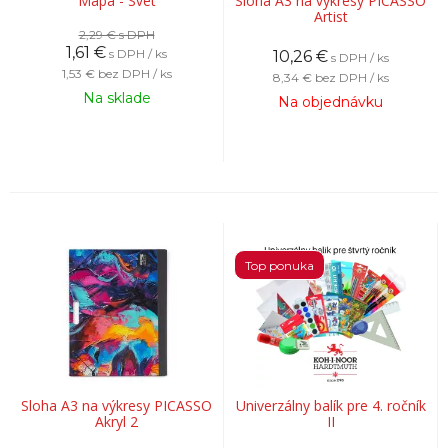
Mapa - Svet
Sloha A3 na výkresy PICASSO
Artist
2,29 €
s DPH
1,61
€
s DPH / ks
10,26
€
s DPH / ks
1,53 €
bez DPH / ks
8,34 €
bez DPH / ks
Na sklade
Na objednávku
Top ponuka
Sloha A3 na výkresy PICASSO
Univerzálny balík pre 4. ročník
Akryl 2
II