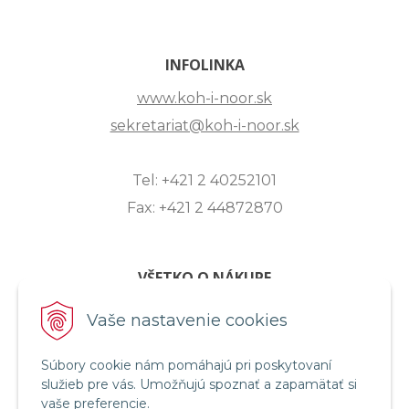
INFOLINKA
www.koh-i-noor.sk
sekretariat@koh-i-noor.sk
Tel: +421 2 40252101
Fax: +421 2 44872870
VŠETKO O NÁKUPE
ZASLANIE OTÁZKY
Vaše nastavenie cookies
O SPOLOČNOSTI
Súbory cookie nám pomáhajú pri poskytovaní
OBCHODNÉ PODMIENKY
služieb pre vás. Umožňujú spoznať a zapamätať si
REKLAMAČNÝ PORIADOK
vaše preferencie.