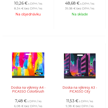
10,26
€
48,68
€
s DPH / ks
s DPH / ks
8,34 €
bez DPH / ks
39,58 €
bez DPH / ks
Na objednávku
Na sklade
Doska na výkresy A4 -
Doska na výkresy A3 -
PICASSO Colorbrush
PICASSO City
7,48
€
11,53
€
s DPH / ks
s DPH / ks
6,08 €
bez DPH / ks
9,38 €
bez DPH / ks