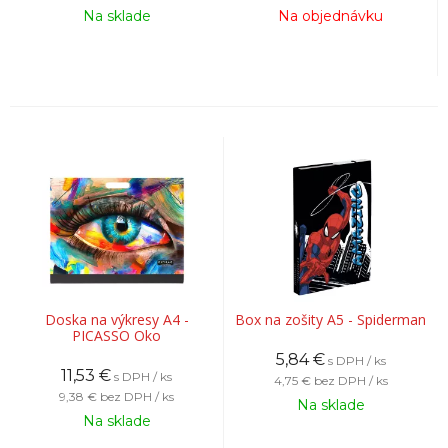
Na sklade
Na objednávku
Doska na výkresy A4 -
Box na zošity A5 - Spiderman
PICASSO Oko
5,84
€
s DPH / ks
11,53
€
s DPH / ks
4,75 €
bez DPH / ks
9,38 €
bez DPH / ks
Na sklade
Na sklade