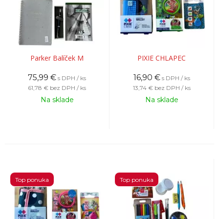
Parker Balíček M
PIXIE CHLAPEC
75,99
€
16,90
€
s DPH / ks
s DPH / ks
61,78 €
bez DPH / ks
13,74 €
bez DPH / ks
Na sklade
Na sklade
Top ponuka
Top ponuka