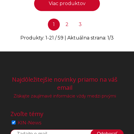
Viac produktov
1
2
3
Produkty:
1
-
21
/
59
| Aktuálna strana:
1
/
3
Najdôležitejšie novinky priamo na váš
email
Získajte zaujímavé informácie vždy medzi prvými
Zvoľte témy
KIN-News
Odoberať