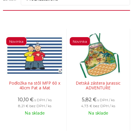
Novinka
Novinka
Podložka na stôl MFP 60 x
Detská zástera Jurassic
40cm Pat a Mat
ADVENTURE
10,10
€
5,82
€
s DPH / ks
s DPH / ks
8,21 €
bez DPH / ks
4,73 €
bez DPH / ks
Na sklade
Na sklade