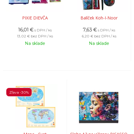
PIXIE DIEVČA
Balíček Koh-I-Noor
16,01
€
7,63
€
s DPH / ks
s DPH / ks
13,02 €
bez DPH / ks
6,20 €
bez DPH / ks
Na sklade
Na sklade
Zľava -30%