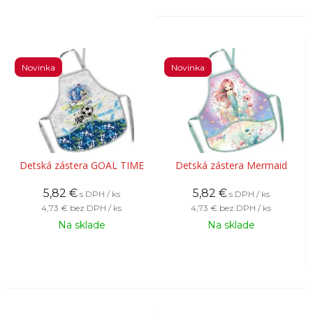
Novinka
Novinka
Detská zástera GOAL TIME
Detská zástera Mermaid
5,82
€
5,82
€
s DPH / ks
s DPH / ks
4,73 €
bez DPH / ks
4,73 €
bez DPH / ks
Na sklade
Na sklade