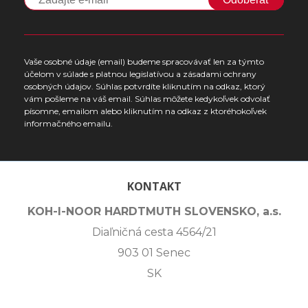
Vaše osobné údaje (email) budeme spracovávať len za týmto
účelom v súlade s platnou legislatívou a zásadami ochrany
osobných údajov. Súhlas potvrdíte kliknutím na odkaz, ktorý
vám pošleme na váš email. Súhlas môžete kedykoľvek odvolať
písomne, emailom alebo kliknutím na odkaz z ktoréhokoľvek
informačného emailu.
KONTAKT
KOH-I-NOOR HARDTMUTH SLOVENSKO, a.s.
Diaľničná cesta 4564/21
903 01 Senec
SK