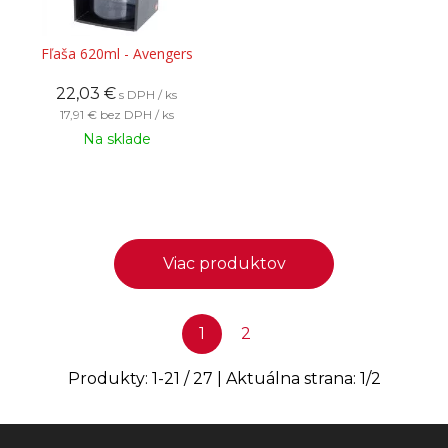
Fľaša 620ml - Avengers
22,03
€
s DPH / ks
17,91 €
bez DPH / ks
Na sklade
Viac produktov
1
2
Produkty:
1
-
21
/
27
| Aktuálna strana:
1
/
2