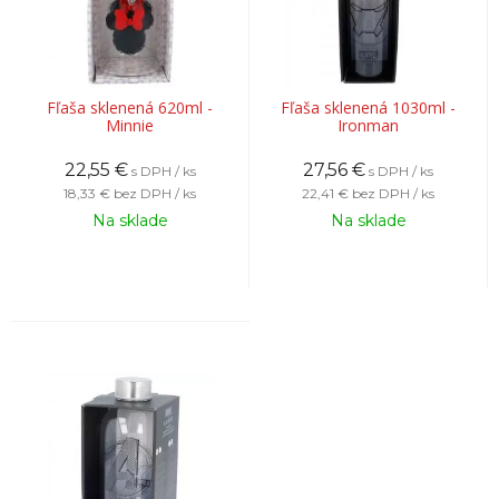
Fľaša sklenená 620ml -
Fľaša sklenená 1030ml -
Minnie
Ironman
22,55
€
27,56
€
s DPH / ks
s DPH / ks
18,33 €
bez DPH / ks
22,41 €
bez DPH / ks
Na sklade
Na sklade