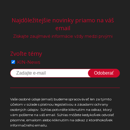
Najdôležitejšie novinky priamo na váš
email
Získajte zaujímavé informácie vždy medzi prvými
Zvoľte témy
KIN-News
Odoberať
Vaše osobné údaje (email) budeme spracovávať len za týmto
účelom v súlade s platnou legislatívou a zásadami ochrany
osobných údajov. Súhlas potvrdíte kliknutím na odkaz, ktorý
vám pošleme na váš email. Súhlas môžete kedykoľvek odvolať
písomne, emailom alebo kliknutím na odkaz z ktoréhokoľvek
informačného emailu.