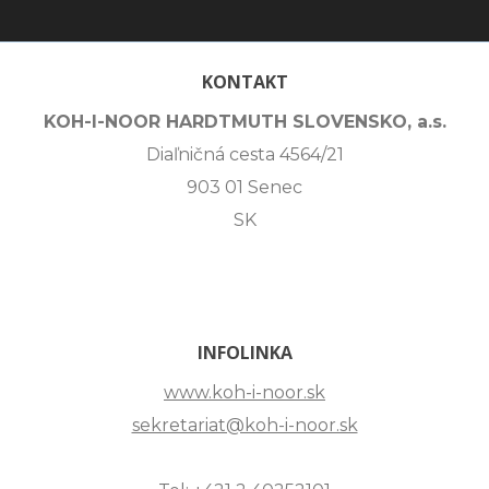
KONTAKT
KOH-I-NOOR HARDTMUTH SLOVENSKO, a.s.
Diaľničná cesta 4564/21
903 01 Senec
SK
INFOLINKA
www.koh-i-noor.sk
sekretariat@koh-i-noor.sk