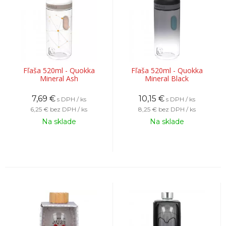
Fľaša 520ml - Quokka
Fľaša 520ml - Quokka
Mineral Ash
Mineral Black
7,69
€
10,15
€
s DPH / ks
s DPH / ks
6,25 €
bez DPH / ks
8,25 €
bez DPH / ks
Na sklade
Na sklade