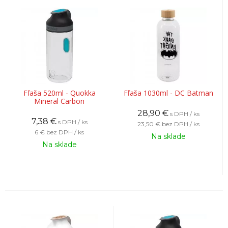
Fľaša 520ml - Quokka
Fľaša 1030ml - DC Batman
Mineral Carbon
28,90
€
s DPH / ks
7,38
€
s DPH / ks
23,50 €
bez DPH / ks
6 €
bez DPH / ks
Na sklade
Na sklade