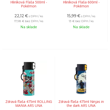
Hliníková Fľaša 500ml -
Hliníková Fľaša 600ml -
Pokémon
Pokémon
22,12
€
15,99
€
s DPH / ks
s DPH / ks
17,98 €
bez DPH / ks
13 €
bez DPH / ks
Na sklade
Na sklade
Zdravá fľaša 475ml ROLLING
Zdravá fľaša 475ml Ninjas in
MANIA ARS UNA
the dark ARS UNA