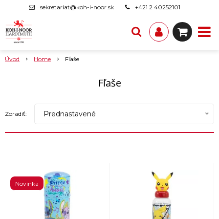
sekretariat@koh-i-noor.sk
+421 2 40252101
Úvod
Home
Fľaše
Fľaše
Prednastavené
Zoradiť:
Novinka