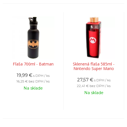
Fľaša 700ml - Batman
Sklenená fľaša 585ml -
Nintendo Super Mario
19,99
€
s DPH / ks
27,57
€
s DPH / ks
16,25 €
bez DPH / ks
22,41 €
bez DPH / ks
Na sklade
Na sklade