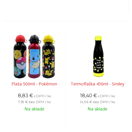
Fľaša 500ml - Pokémon
Termofľaška 450ml - Smiley
8,83
€
18,40
€
s DPH / ks
s DPH / ks
7,18 €
bez DPH / ks
14,96 €
bez DPH / ks
Na sklade
Na sklade