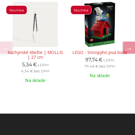
Novinka
Novinka
Kuchynské Kliešte | MOLLIS
LEGO - Snoopyho psia búda
| 27 cm
97,74 €
s DPH
5,34 €
s DPH
79,46 €
bez DPH
4,34 €
bez DPH
Na sklade
Na sklade