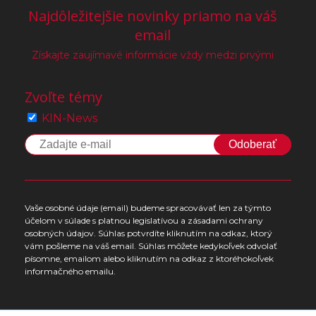
Najdôležitejšie novinky priamo na váš
email
Získajte zaujímavé informácie vždy medzi prvými
Zvoľte témy
KIN-News
Odoberať
Vaše osobné údaje (email) budeme spracovávať len za týmto
účelom v súlade s platnou legislatívou a zásadami ochrany
osobných údajov. Súhlas potvrdíte kliknutím na odkaz, ktorý
vám pošleme na váš email. Súhlas môžete kedykoľvek odvolať
písomne, emailom alebo kliknutím na odkaz z ktoréhokoľvek
informačného emailu.