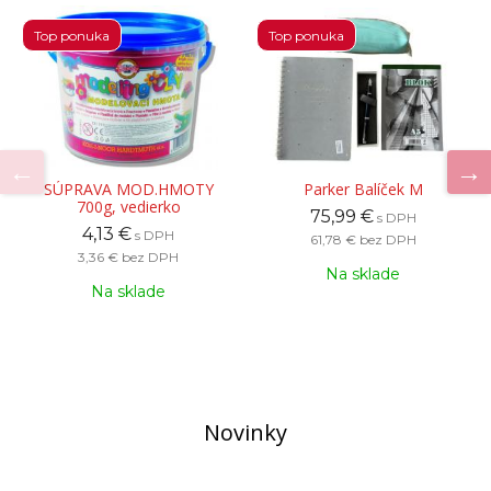
Top ponuka
Top ponuka
SÚPRAVA MOD.HMOTY
Parker Balíček M
700g, vedierko
75,99 €
s DPH
4,13 €
s DPH
61,78 €
bez DPH
3,36 €
bez DPH
Na sklade
Na sklade
Novinky