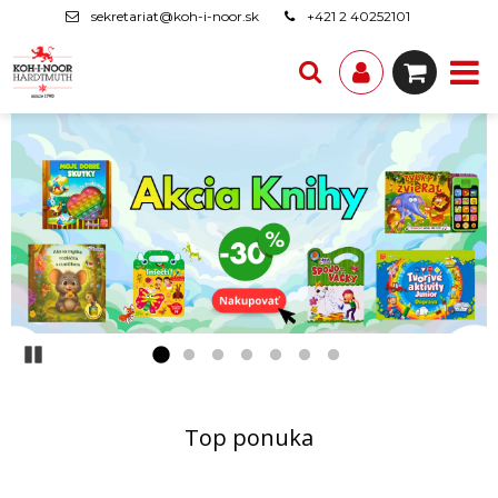
sekretariat@koh-i-noor.sk
+421 2 40252101
Pozastaviť
Top ponuka