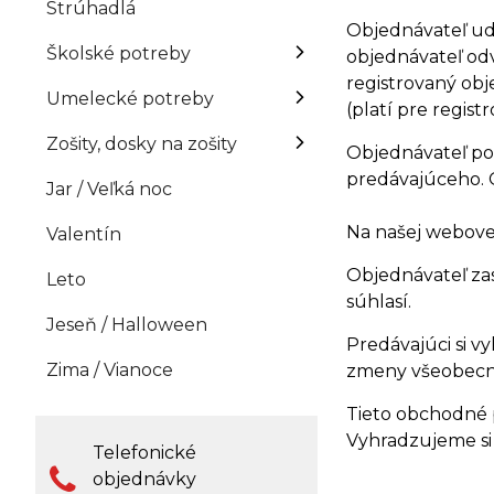
Strúhadlá
Objednávateľ ud
Školské potreby
objednávateľ odv
registrovaný obj
Umelecké potreby
(platí pre regis
Zošity, dosky na zošity
Objednávateľ po 
predávajúceho. 
Jar / Veľká noc
Na našej webove
Valentín
Objednávateľ zas
Leto
súhlasí.
Jeseň / Halloween
Predávajúci si 
Zima / Vianoce
zmeny všeobecný
Tieto obchodné 
Vyhradzujeme si
Telefonické
objednávky