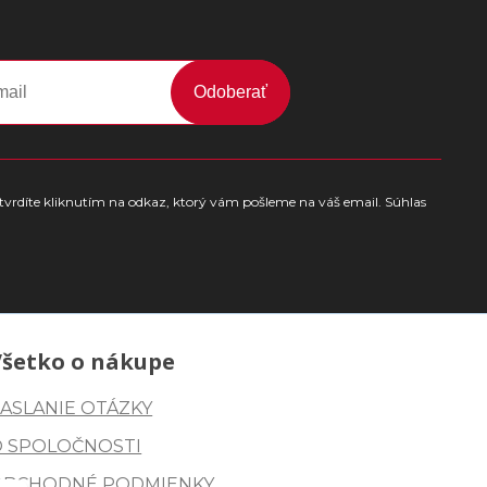
Odoberať
tvrdíte kliknutím na odkaz, ktorý vám pošleme na váš email. Súhlas
Všetko o nákupe
ASLANIE OTÁZKY
O SPOLOČNOSTI
OBCHODNÉ PODMIENKY