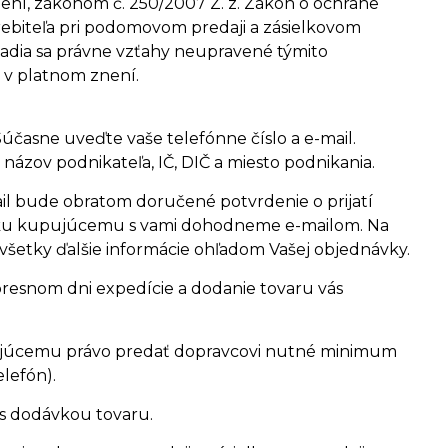
ení, zákonom č. 250/2007 Z. z. Zákon o ochrane
rebiteľa pri podomovom predaji a zásielkovom
riadia sa právne vzťahy neupravené týmito
 v platnom znení.
časne uveďte vaše telefónne číslo a e-mail.
názov podnikateľa, IČ, DIČ a miesto podnikania.
il bude obratom doručené potvrdenie o prijatí
ž ku kupujúcemu s vami dohodneme e-mailom. Na
šetky ďalšie informácie ohľadom Vašej objednávky.
resnom dni expedície a dodanie tovaru vás
vajúcemu právo predať dopravcovi nutné minimum
lefón).
s dodávkou tovaru.