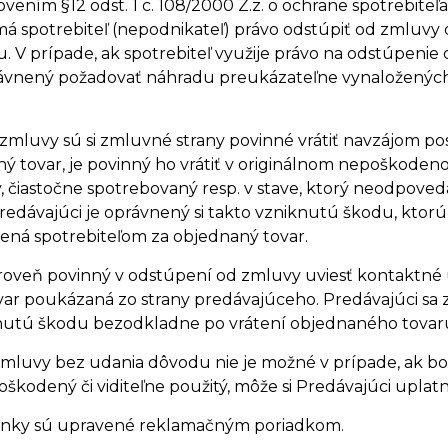
ovením §12 odst. 1 c. 108/2000 Z.z. o ochrane spotrebite
á spotrebiteľ (nepodnikateľ) právo odstúpiť od zmluvy 
 V prípade, ak spotrebiteľ využije právo na odstúpenie
rávnený požadovať náhradu preukázateľne vynaložený
luvy sú si zmluvné strany povinné vrátiť navzájom posk
ý tovar, je povinný ho vrátiť v originálnom nepoškodenom
 čiastočne spotrebovaný resp. v stave, ktorý neodpovedá
redávajúci je oprávnený si takto vzniknutú škodu, ktorú
ená spotrebiteľom za objednaný tovar.
ároveň povinný v odstúpení od zmluvy uviesť kontaktné 
var poukázaná zo strany predávajúceho. Predávajúci sa
nutú škodu bezodkladne po vrátení objednaného tovar
luvy bez udania dôvodu nie je možné v prípade, ak bol
oškodený či viditeľne použitý, môže si Predávajúci uplat
nky sú upravené reklamačným poriadkom.