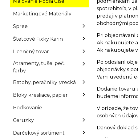
Maľovanie Podľa Čísel
podmienkami záko
spotrebiteľa, v 
Marketingové Materiály
predaji v platno
obchodnými podm
Spree
Pri objednávaní 
Štetcové Fixky Karin
Ak nakupujete ak
Ak nakupujete v 
Licenčný tovar
Po odoslaní obj
Atramenty, tuše, peč.
objednávky s po
farby
Vami uvedenú e-
Batohy, peračníky ,vrecká
Dodanie tovaru 
Bloky kresliace, papier
budeme informo
Bodkovanie
V prípade, že t
osobných údajov
Ceruzky
Daňový doklad s
Darčekový sortiment