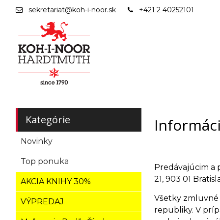
sekretariat@koh-i-noor.sk
+421 2 40252101
Kategórie
Informác
Novinky
Top ponuka
Predávajúcim a
21, 903 01 Brati
AKCIA KNIHY 30%
Všetky zmluvné 
VÝPREDAJ
republiky. V prí