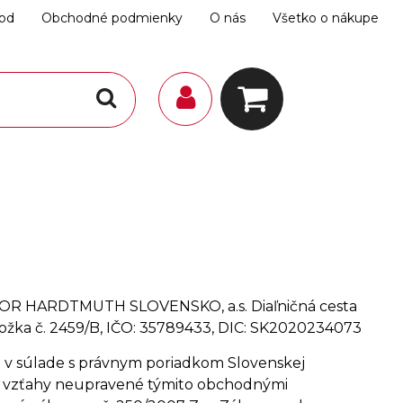
hod
Obchodné podmienky
O nás
Všetko o nákupe
OOR HARDTMUTH SLOVENSKO, a.s. Diaľničná cesta
 vložka č. 2459/B, IČO: 35789433, DIC: SK2020234073
v súlade s právnym poriadkom Slovenskej
vne vzťahy neupravené týmito obchodnými