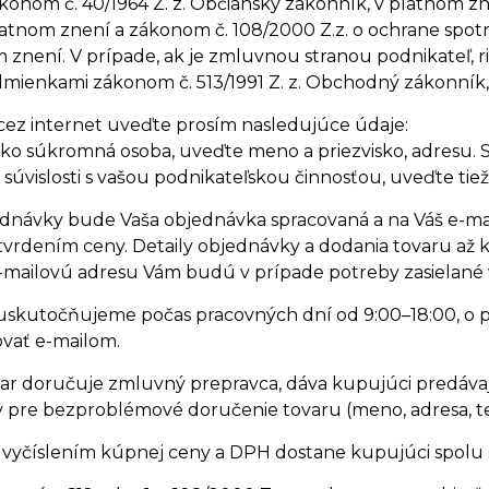
nom č. 40/1964 Z. z. Občiansky zákonník, v platnom zn
platnom znení a zákonom č. 108/2000 Z.z. o ochrane spot
m znení. V prípade, ak je zmluvnou stranou podnikateľ, 
ienkami zákonom č. 513/1991 Z. z. Obchodný zákonník,
cez internet uveďte prosím nasledujúce údaje:
o súkromná osoba, uveďte meno a priezvisko, adresu. Sú
súvislosti s vašou podnikateľskou činnosťou, uveďte tiež 
ednávky bude Vaša objednávka spracovaná a na Váš e-ma
tvrdením ceny. Detaily objednávky a dodania tovaru a
mailovú adresu Vám budú v prípade potreby zasielané v
uskutočňujeme počas pracovných dní od 9:00–18:00, o p
vať e-mailom.
ovar doručuje zmluvný prepravca, dáva kupujúci predá
 pre bezproblémové doručenie tovaru (meno, adresa, te
 vyčíslením kúpnej ceny a DPH dostane kupujúci spolu 