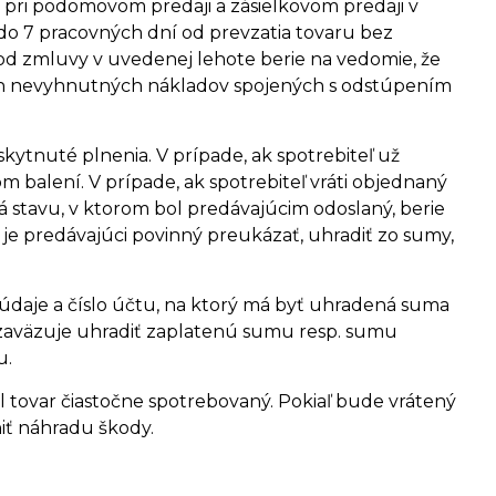
ľa pri podomovom predaji a zásielkovom predaji v
do 7 pracovných dní od prevzatia tovaru bez
 od zmluvy v uvedenej lehote berie na vedomie, že
ch nevyhnutných nákladov spojených s odstúpením
ytnuté plnenia. V prípade, ak spotrebiteľ už
 balení. V prípade, ak spotrebiteľ vráti objednaný
 stavu, v ktorom bol predávajúcim odoslaný, berie
 je predávajúci povinný preukázať, uhradiť zo sumy,
údaje a číslo účtu, na ktorý má byť uhradená suma
 zaväzuje uhradiť zaplatenú sumu resp. sumu
u.
 tovar čiastočne spotrebovaný. Pokiaľ bude vrátený
niť náhradu škody.