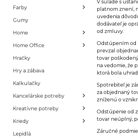
V súlade s ustan
Farby
platnom znení, m
uvedenia dôvodu.
Gumy
dodávateľ je op
od zmluvy.
Home
Odstúpením od zm
Home Office
prevzal objednan
Hračky
tovar poškodený,
na vedomie, že p
Hry a zábava
ktorá bola uhrad
Kalkulačky
Spotrebiteľ je z
za objednaný to
Kancelárske potreby
zníženú o vznik
Kreatívne potreby
Odstúpenie od zm
tovar neúplný, p
Kriedy
Záručné podmie
Lepidlá