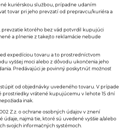
ené kuriérskou službou, prípadne udaním
ť tovar pri jeho prevzatí od prepravcu/kuriéra a
revzatie ktorého bez vád potvrdil kupujúci
nené a plnenie z takejto reklamácie nebude
ed expedíciou tovaru a to prostredníctvom
vodu vyššej moci alebo z dôvodu ukončenia jeho
nia. Predávajúci je povinný poskytnúť možnosť
stúpiť od objednávky uvedeného tovaru. V prípade
é prostriedky vrátené kupujúcemu v lehote 15 dní
nepožiada inak.
/2002 Z.z. o ochrane osobných údajov v znení
 údaje, najmä tie, ktoré sú uvedené vyššie a/alebo
ých svojich informačných systémoch.