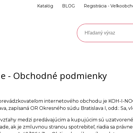
Katalóg
BLOG
Registrácia - Veľkoobc
ie - Obchodné podmienky
 prevádzkovateľom internetového obchodu je KOH-I-N
slava, zapísaná OR Okresného súdu Bratislava I, odd.: Sa,
vzťahy medzi predávajúcim a kupujúcim sú uzatvorené 
pade, ak je zmluvnou stranou spotrebiteľ, riadia sa prá