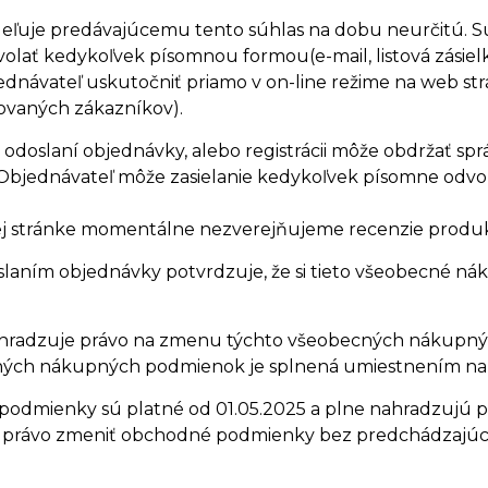
eľuje predávajúcemu tento súhlas na dobu neurčitú. S
olať kedykoľvek písomnou formou(e-mail, listová zásie
ednávateľ uskutočniť priamo v on-line režime na web s
trovaných zákazníkov).
odoslaní objednávky, alebo registrácii môže obdržať spr
Objednávateľ môže zasielanie kedykoľvek písomne odvol
j stránke momentálne nezverejňujeme recenzie produk
laním objednávky potvrdzuje, že si tieto všeobecné ná
vyhradzuje právo na zmenu týchto všeobecných nákup
ch nákupných podmienok je splnená umiestnením na in
podmienky sú platné od 01.05.2025 a plne nahradzujú
 právo zmeniť obchodné podmienky bez predchádzajúc