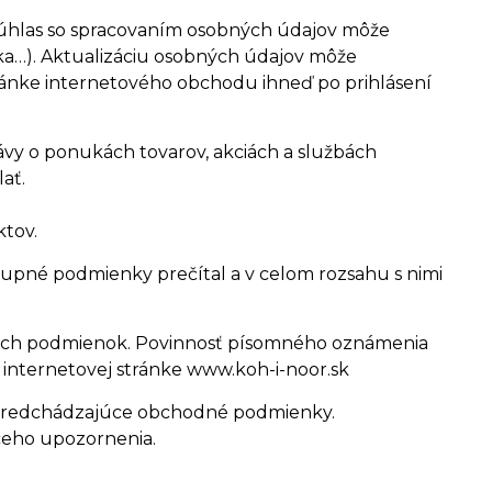
úhlas so spracovaním osobných údajov môže
lka…). Aktualizáciu osobných údajov môže
tránke internetového obchodu ihneď po prihlásení
ávy o ponukách tovarov, akciách a službách
ať.
tov.
kupné podmienky prečítal a v celom rozsahu s nimi
ných podmienok. Povinnosť písomného oznámenia
ternetovej stránke www.koh-i-noor.sk
 predchádzajúce obchodné podmienky.
eho upozornenia.