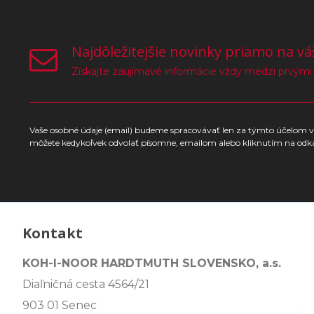
Najdôležitejšie novinky priamo na vá
Získajte zaujímavé informácie vždy medzi prvými
Vaše osobné údaje (email) budeme spracovávať len za týmto účelom v 
môžete kedykoľvek odvolať písomne, emailom alebo kliknutím na odk
Kontakt
KOH-I-NOOR HARDTMUTH SLOVENSKO, a.s.
Diaľničná cesta 4564/21
903 01 Senec