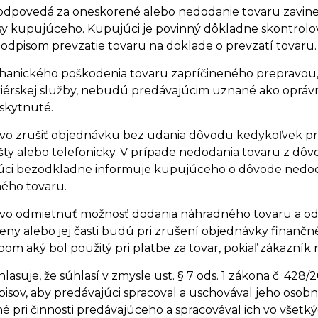
odpovedá za oneskorené alebo nedodanie tovaru zavin
y kupujúceho. Kupujúci je povinný dôkladne skontrolova
podpisom prevzatie tovaru na doklade o prevzatí tovaru.
anického poškodenia tovaru zapríčineného prepravou, p
riérskej služby, nebudú predávajúcim uznané ako opráv
kytnuté.
vo zrušiť objednávku bez udania dôvodu kedykoľvek pr
šty alebo telefonicky. V prípade nedodania tovaru z dô
úci bezodkladne informuje kupujúceho o dôvode nedoda
ého tovaru.
vo odmietnuť možnosť dodania náhradného tovaru a od
ny alebo jej časti budú pri zrušení objednávky finančn
m aký bol použitý pri platbe za tovar, pokiaľ zákazník 
lasuje, že súhlasí v zmysle ust. § 7 ods. 1 zákona č. 428
isov, aby predávajúci spracoval a uschovával jeho osobné
é pri činnosti predávajúceho a spracovával ich vo všetk