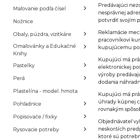
Predávajúci nez
Maľovanie podľa čísel
nesprávnej adres
potvrdiť svojím 
Nožnice
Reklamácie mech
Obaly, púzdra, vizitkáre
pracovníkovi ku
Omaľovánky a Edukačné
kupujúcemu pos
Knihy
Kupujúci má prá
Pastelky
elektronickej po
výroby predávaj
Perá
dodania náhradn
Plastelína - model. hmota
Kupujúci má prá
úhrady kúpnej ce
Pohľadnice
rovnakým spôsobo
Popisovače / fixky
Objednávateľ vyh
neskorších predp
Rysovacie potreby
ktoré sú potrebn