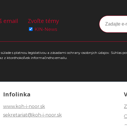
š email
Zvoľte témy
KIN-News
súlade s platnou legislatívou a zásadami ochrany osobných údajov. Súhlas po
az z ktoréhokoľvek informačného emailu.
Infolinka
www.koh-i-noor.sk
Z
sekretariat@koh-i-noor.sk