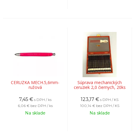
CERUZKA MECH.5,6mm-
Súprava mechanických
ružová
ceruziek 2,0 čiernych, 20ks
7,45
€
123,17
€
s DPH / ks
s DPH / KS
6,06 €
bez DPH / ks
100,14 €
bez DPH / KS
Na sklade
Na sklade