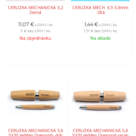
CERUZKA MECHANICKÁ 3,2
CERUZKA MECH. 4,5-5,6mm
čierná
-žltá
11,07
€
1,44
€
s DPH / ks
s DPH / ks
9 €
bez DPH / ks
1,17 €
bez DPH / ks
Na objednávku
Na sklade
CERUZKA MECHANICKÁ 5,6
CERUZKA MECHANICKÁ 5,6
5370 Hidden Diamond- dub
5370 Hidden Diamond-jasan