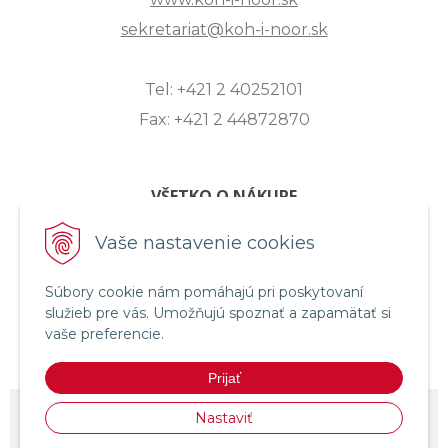
sekretariat@koh-i-noor.sk
Tel: +421 2 40252101
Fax: +421 2 44872870
VŠETKO O NÁKUPE
ZASLANIE OTÁZKY
Vaše nastavenie cookies
O SPOLOČNOSTI
Súbory cookie nám pomáhajú pri poskytovaní
OBCHODNÉ PODMIENKY
služieb pre vás. Umožňujú spoznať a zapamätať si
REKLAMAČNÝ PORIADOK
vaše preferencie.
OCHRANA OSOBNÝCH ÚDAJOV
Prijať
© 2026 KOH-I-NOOR HARDTMUTH SLOVENSKO •
NextShop
&
e-shop
Nastaviť
Pohoda Connector
by
NextCom s.r.o.