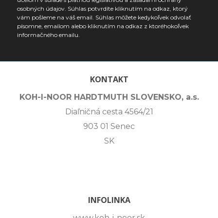
osobných údajov. Súhlas potvrdíte kliknutím na odkaz, ktorý
vám pošleme na váš email. Súhlas môžete kedykoľvek odvolať
písomne, emailom alebo kliknutím na odkaz z ktoréhokoľvek
informačného emailu.
KONTAKT
KOH-I-NOOR HARDTMUTH SLOVENSKO, a.s.
Diaľničná cesta 4564/21
903 01 Senec
SK
INFOLINKA
www.koh-i-noor.sk