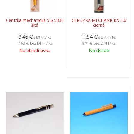
Ceruzka mechanická 5,6 5330
CERUZKA MECHANICKÁ 5,6
žltá
čierná
9,45
€
11,94
€
s DPH / ks
s DPH / ks
7,68 €
bez DPH / ks
9,71 €
bez DPH / ks
Na objednávku
Na sklade