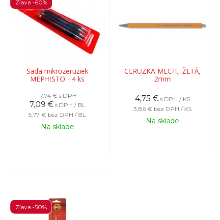
Zľava -60%
Sada mikrozeruziek
CERUZKA MECH., ŽLTÁ,
MEPHISTO - 4 ks
2mm
17,74 €
s DPH
4,75
€
s DPH / KS
7,09
€
s DPH / BL
3,86 €
bez DPH / KS
5,77 €
bez DPH / BL
Na sklade
Na sklade
Zľava -50%