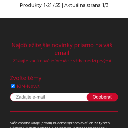
Produkty:
1
-
21
/
55
| Aktuálna strana:
1
/
3
Najdôležitejšie novinky priamo na váš
email
Získajte zaujímavé informácie vždy medzi prvými
Zvoľte témy
KIN-News
Odoberať
Vaše osobné údaje (email) budeme spracovávať len za týmto
účelom v súlade s platnou legislatívou a zásadami ochrany