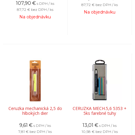
107,90
€
s DPH / ks
87,72 €
bez DPH / ks
87,72 €
bez DPH / ks
Na objednávku
Na objednávku
Ceruzka mechanická 2,5 do
CERUZKA MECH.5,6 5353 +
hlbokých dier
5ks farebné tuhy
9,61
€
13,01
€
s DPH / ks
s DPH / ks
7,81 €
bez DPH / ks
10,58 €
bez DPH / ks