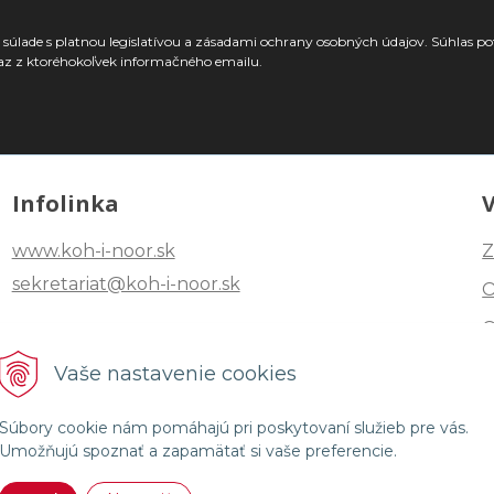
súlade s platnou legislatívou a zásadami ochrany osobných údajov. Súhlas po
az z ktoréhokoľvek informačného emailu.
Infolinka
www.koh-i-noor.sk
Z
sekretariat@koh-i-noor.sk
Tel: +421 2 40252101
Vaše nastavenie cookies
Fax: +421 2 44872870
Súbory cookie nám pomáhajú pri poskytovaní služieb pre vás.
Umožňujú spoznať a zapamätať si vaše preferencie.