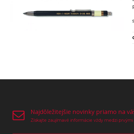
Najdôležitejšie novinky priamo na vá
Získajte zaujímavé informácie vždy medzi prvými