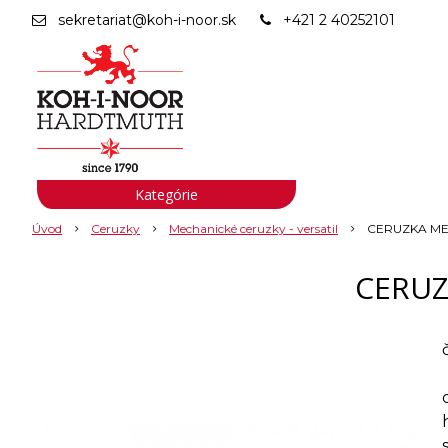
sekretariat@koh-i-noor.sk
+421 2 40252101
Kategórie
Úvod
Ceruzky
Mechanické ceruzky - versatil
CERUZKA MEC
CERUZ