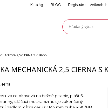
Katalóg
BLOG
Registrácia - Veľkoobc
HANICKÁ 2,5 CIERNA S KLIPOM
KA MECHANICKÁ 2,5 CIERNA S 
čierna
ceruza celokovová na bežné písanie, plášť 6-
hranný, stláčací mechanizmus je zakončený
strúhadlom, dĺžka ceruzy 144 mm, tuha 4190/HB,