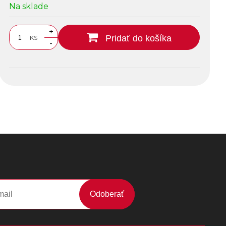
Na sklade
+
Pridať do košíka
KS
-
Odoberať