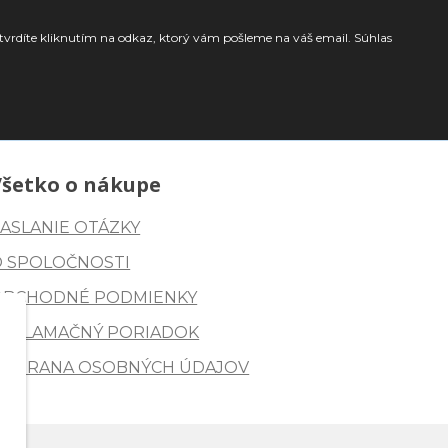
tvrdíte kliknutím na odkaz, ktorý vám pošleme na váš email. Súhlas
Všetko o nákupe
ASLANIE OTÁZKY
O SPOLOČNOSTI
OBCHODNÉ PODMIENKY
REKLAMAČNÝ PORIADOK
OCHRANA OSOBNÝCH ÚDAJOV