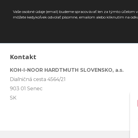
Vaše osobné údaje (email) budeme spracovávať len za týmto účelom v 
môžete kedykoľvek odvolať písomne, emailom alebo kliknutím na odk
Kontakt
KOH-I-NOOR HARDTMUTH SLOVENSKO, a.s.
Diaľničná cesta 4564/21
903 01 Senec
SK