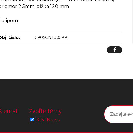
priemer 2,5mm, dĺžka 120 mm
s klipom
Obj. čislo:
5905CN1005KK
š email
Zvoľte témy
KIN-News