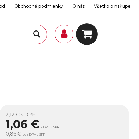
hod
Obchodné podmienky
O nás
Všetko o nákupe
2,12 €
s DPH
1,06
€
s DPH / SPR
0,86 €
bez DPH / SPR