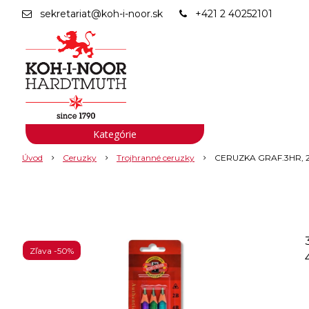
sekretariat@koh-i-noor.sk
+421 2 40252101
Kategórie
Úvod
Ceruzky
Trojhranné ceruzky
CERUZKA GRAF.3HR, 2
Zľava -50%