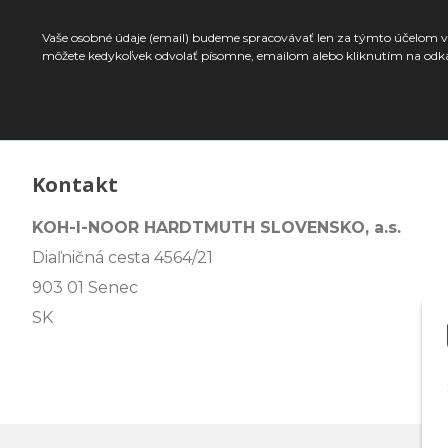
Vaše osobné údaje (email) budeme spracovávať len za týmto účelom v 
môžete kedykoľvek odvolať písomne, emailom alebo kliknutím na odk
Kontakt
KOH-I-NOOR HARDTMUTH SLOVENSKO, a.s.
Diaľničná cesta 4564/21
903 01 Senec
SK