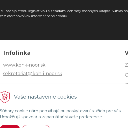
súlade s platnou legislatívou a zásadami ochrany osobných údajov. Súhlas po
az z ktoréhokoľvek informačného emailu.
Infolinka
www.koh-i-noor.sk
Z
sekretariat@koh-i-noor.sk
Tel: +421 2 40252101
Vaše nastavenie cookies
Fax: +421 2 44872870
Súbory cookie nám pomáhajú pri poskytovaní služieb pre vás.
Umožňujú spoznať a zapamätať si vaše preferencie.