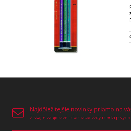
Najdôležitejšie novinky priamo na vá
Získajte zaujímavé informácie vždy medzi prvými