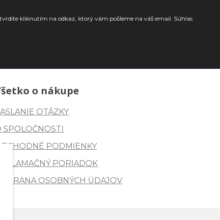
tvrdíte kliknutím na odkaz, ktorý vám pošleme na váš email. Súhlas
Všetko o nákupe
ASLANIE OTÁZKY
O SPOLOČNOSTI
OBCHODNÉ PODMIENKY
REKLAMAČNÝ PORIADOK
OCHRANA OSOBNÝCH ÚDAJOV