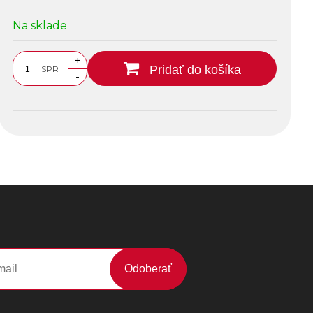
Na sklade
+
Pridať do košíka
SPR
-
Odoberať