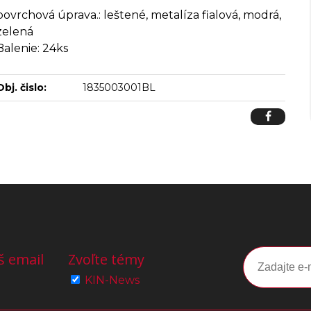
povrchová úprava.: leštené, metalíza fialová, modrá,
zelená
Balenie: 24ks
Obj. čislo:
1835003001BL
š email
Zvoľte témy
KIN-News