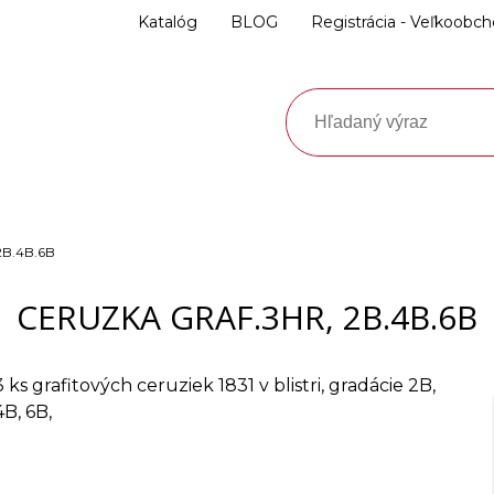
Katalóg
BLOG
Registrácia - Veľkoobc
B.4B.6B
CERUZKA GRAF.3HR, 2B.4B.6B
3 ks grafitových ceruziek 1831 v blistri, gradácie 2B,
4B, 6B,