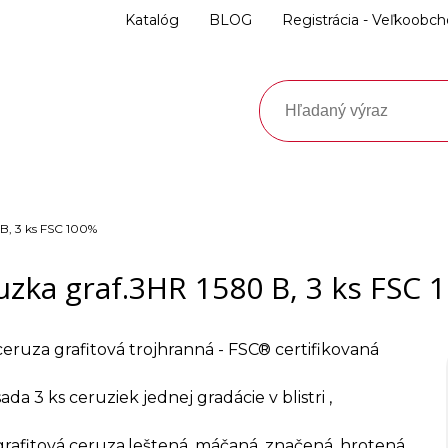
Katalóg
BLOG
Registrácia - Veľkoobc
B, 3 ks FSC 100%
uzka graf.3HR 1580 B, 3 ks FSC 
ceruza grafitová trojhranná - FSC® certifikovaná
sada 3 ks ceruziek jednej gradácie v blistri ,
grafitová ceruza,leštená, máčaná, značená, hrotená,