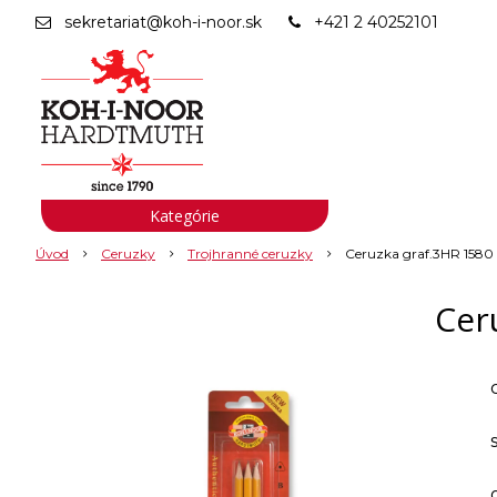
sekretariat@koh-i-noor.sk
+421 2 40252101
Kategórie
Úvod
Ceruzky
Trojhranné ceruzky
Ceruzka graf.3HR 1580 
Cer