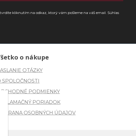
tvrdíte kliknutím na odkaz, ktorý vám pošleme na váš email. Súhlas
Všetko o nákupe
ASLANIE OTÁZKY
O SPOLOČNOSTI
OBCHODNÉ PODMIENKY
REKLAMAČNÝ PORIADOK
OCHRANA OSOBNÝCH ÚDAJOV