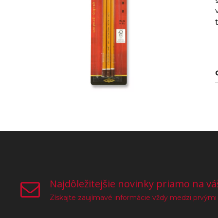
Najdôležitejšie novinky priamo na vá
Získajte zaujímavé informácie vždy medzi prvými