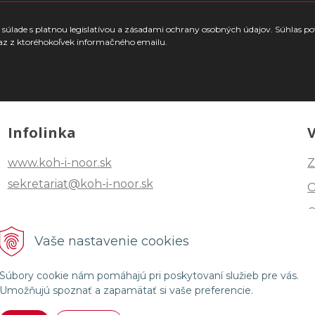
súlade s platnou legislatívou a zásadami ochrany osobných údajov. Súhlas po
az z ktoréhokoľvek informačného emailu.
Infolinka
www.koh-i-noor.sk
Z
sekretariat@koh-i-noor.sk
Tel: +421 2 40252101
Vaše nastavenie cookies
Fax: +421 2 44872870
Súbory cookie nám pomáhajú pri poskytovaní služieb pre vás.
Umožňujú spoznať a zapamätať si vaše preferencie.