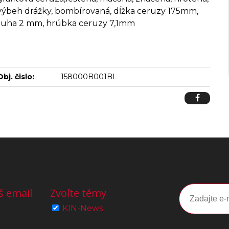
výbeh drážky, bombírovaná, dĺžka ceruzy 175mm,
tuha 2 mm, hrúbka ceruzy 7,1mm
Obj. čislo:
158000B001BL
š email
Zvoľte témy
KIN-News