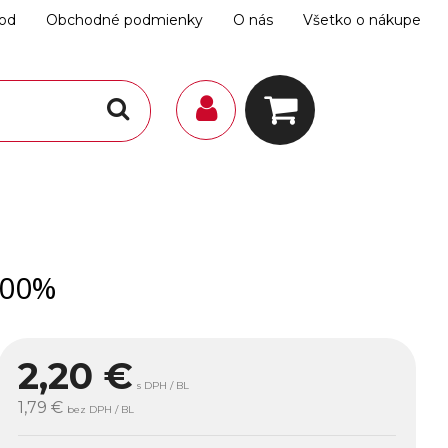
hod
Obchodné podmienky
O nás
Všetko o nákupe
100%
2,20
€
s DPH / BL
1,79 €
bez DPH / BL