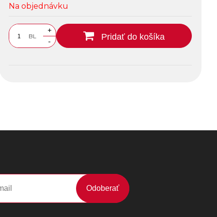
Na objednávku
+
Pridať do košíka
BL
-
Odoberať