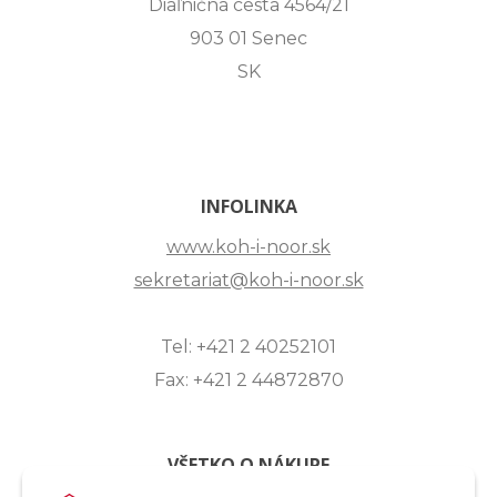
Diaľničná cesta 4564/21
903 01 Senec
SK
INFOLINKA
www.koh-i-noor.sk
sekretariat@koh-i-noor.sk
Tel: +421 2 40252101
Fax: +421 2 44872870
VŠETKO O NÁKUPE