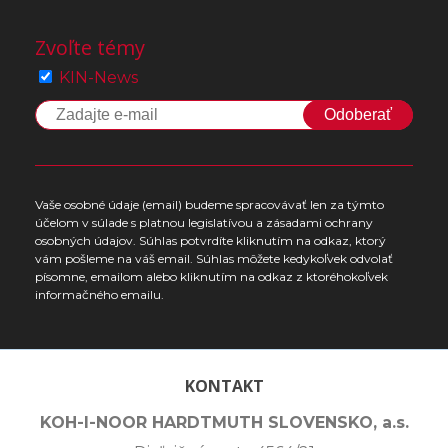
Zvoľte témy
KIN-News
Odoberať
Vaše osobné údaje (email) budeme spracovávať len za týmto
účelom v súlade s platnou legislatívou a zásadami ochrany
osobných údajov. Súhlas potvrdíte kliknutím na odkaz, ktorý
vám pošleme na váš email. Súhlas môžete kedykoľvek odvolať
písomne, emailom alebo kliknutím na odkaz z ktoréhokoľvek
informačného emailu.
KONTAKT
KOH-I-NOOR HARDTMUTH SLOVENSKO, a.s.