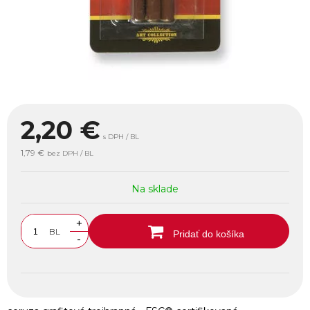
2,20
€
s DPH / BL
1,79 €
bez DPH / BL
Na sklade
+
BL
Pridať do košíka
-