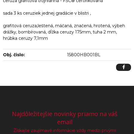
ceruza grafitová trojhranná - FSC® certifikovaná
sada 3 ks ceruziek jednej gradácie v blistri ,
grafitová ceruza,leštená, máčaná, značená, hrotená, výbeh
drážky, bombírovaná, dĺžka ceruzy 175mm, tuha 2 mm,
hrúbka ceruzy 7,1mm
Obj. čislo:
15800HB001BL
Najdôležitejšie novinky priamo na váš
email
Získajte zaujímavé informácie vždy medzi prvými