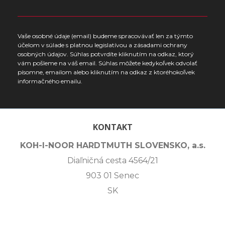
Vaše osobné údaje (email) budeme spracovávať len za týmto
účelom v súlade s platnou legislatívou a zásadami ochrany
osobných údajov. Súhlas potvrdíte kliknutím na odkaz, ktorý
vám pošleme na váš email. Súhlas môžete kedykoľvek odvolať
písomne, emailom alebo kliknutím na odkaz z ktoréhokoľvek
informačného emailu.
KONTAKT
KOH-I-NOOR HARDTMUTH SLOVENSKO, a.s.
Diaľničná cesta 4564/21
903 01 Senec
SK