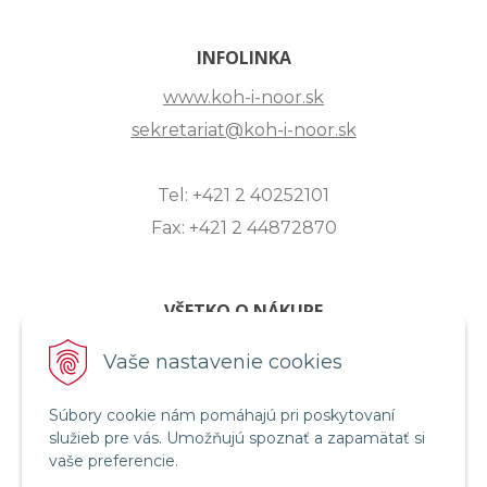
INFOLINKA
www.koh-i-noor.sk
sekretariat@koh-i-noor.sk
Tel: +421 2 40252101
Fax: +421 2 44872870
VŠETKO O NÁKUPE
ZASLANIE OTÁZKY
Vaše nastavenie cookies
O SPOLOČNOSTI
Súbory cookie nám pomáhajú pri poskytovaní
OBCHODNÉ PODMIENKY
služieb pre vás. Umožňujú spoznať a zapamätať si
REKLAMAČNÝ PORIADOK
vaše preferencie.
OCHRANA OSOBNÝCH ÚDAJOV