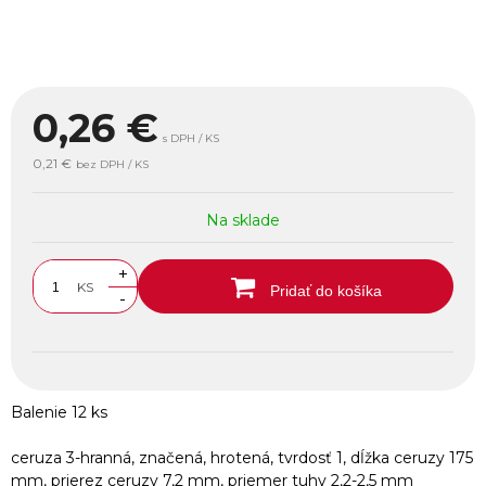
0,26
€
s DPH / KS
0,21 €
bez DPH / KS
Na sklade
+
KS
Pridať do košíka
-
Balenie 12 ks
ceruza 3-hranná, značená, hrotená, tvrdosť 1, dĺžka ceruzy 175
mm, prierez ceruzy 7,2 mm, priemer tuhy 2,2-2,5 mm