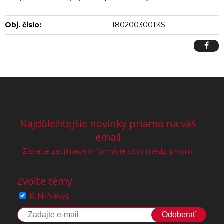
Obj. čislo:
1802003001KS
Najdôležitejšie novinky priamo na váš
email
Získajte zaujímavé informácie vždy medzi prvými
Zvoľte témy
KIN-News
Odoberať