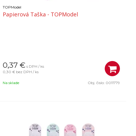
TOPModel
Papierová Taška - TOPModel
0,37
€
s DPH / ks
0,30 €
bez DPH / ks
Na sklade
Obj. čislo:
0011779