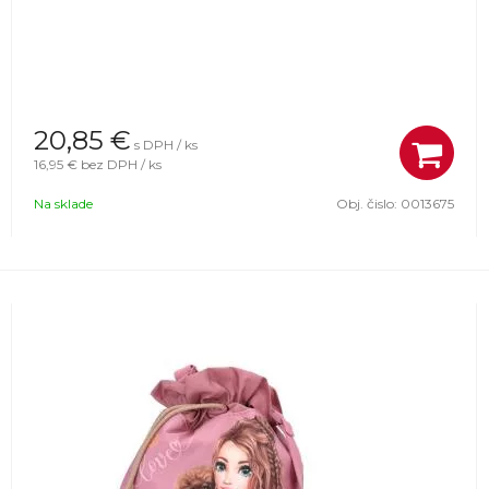
20,85
€
s DPH / ks
16,95 €
bez DPH / ks
Na sklade
Obj. čislo:
0013675