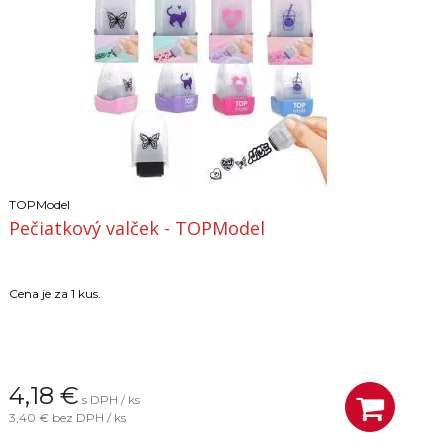
TOPModel
Pečiatkový valček - TOPModel
Cena je za 1 kus.
4,18
€
s DPH / ks
3,40 €
bez DPH / ks