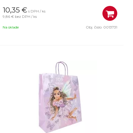
10,35
€
s DPH / ks
9,86 €
bez DPH / ks
Na sklade
Obj. čislo:
0013731