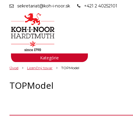
sekretariat@koh-i-noor.sk
+421 2 40252101
Kategórie
Úvod
Licenčný tovar
TOPModel
TOPModel