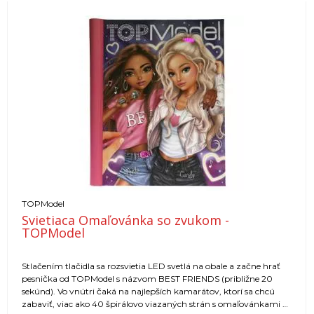
TOPModel
Svietiaca Omaľovánka so zvukom -
TOPModel
Stlačením tlačidla sa rozsvietia LED svetlá na obale a začne hrať
pesnička od TOPModel s názvom BEST FRIENDS (približne 20
sekúnd). Vo vnútri čaká na najlepších kamarátov, ktorí sa chcú
zabaviť, viac ako 40 špirálovo viazaných strán s omaľovánkami a