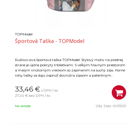
TOPModel
Športová Taška - TOPModel
Ružovo-sivá športová taška TOPModel: štýlový motív na prednej
strane je úplne pokrytý trblietkami. S veľkým hlavným priestorom
a malým vnútorným vreckom so zapínaním na suchý zips. Horné
rohy tašky sa dajú zapnúť dovnútra zipsom a patentným
gombíkom, čím sa taške dodáva nový tvar. Hlavný materiál: 100
% polyester; Lemovanie: 100 % PVC
33,46
€
s DPH / ks
27,20 €
bez DPH / ks
Na sklade
Obj. čislo:
0013321