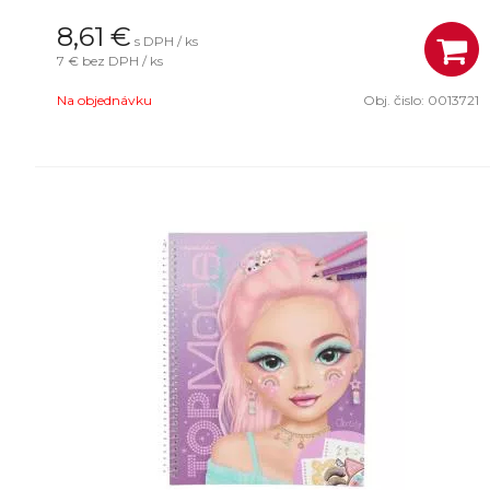
8,61
€
s DPH / ks
7 €
bez DPH / ks
Na objednávku
Obj. čislo:
0013721