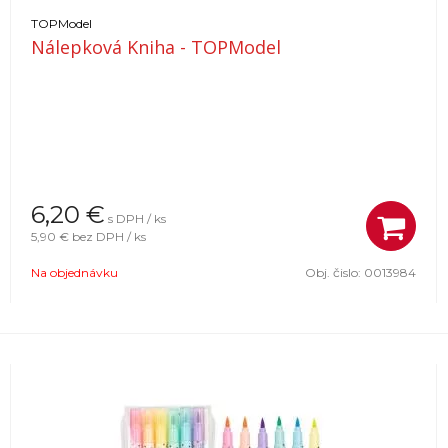
TOPModel
Nálepková Kniha - TOPModel
6,20
€
s DPH / ks
5,90 €
bez DPH / ks
Na objednávku
Obj. čislo:
0013984