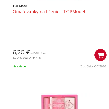
TOPModel
Omaľovánky na líčenie - TOPModel
6,20
€
s DPH / ks
5,90 €
bez DPH / ks
Na sklade
Obj. čislo:
0013983