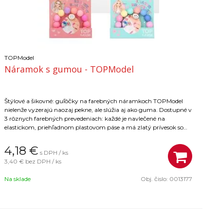
TOPModel
Náramok s gumou - TOPModel
Štýlové a šikovné: guľôčky na farebných náramkoch TOPModel
nielenže vyzerajú naozaj pekne, ale slúžia aj ako guma. Dostupné v
3 rôznych farebných prevedeniach: každé je navlečené na
elastickom, priehľadnom plastovom páse a má zlatý prívesok so
smajlíkom.
4,18
€
s DPH / ks
3,40 €
bez DPH / ks
Na sklade
Obj. čislo:
0013177