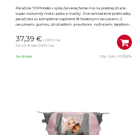
Peračník TOPModel v sýtej červenej farbe má na prednej strane
super roztomilý motív psíka a mačky. Dve samostatné priehradky
peračníka sú kompletne naplnené 18 farebnými ceruzkami, 2
ceruzkami, gumou, strúhadlom, pravítkom, nožnicami, lepidlom
v tyčinke a malým vreckom na suchý zips. Hlavný materiál: 100 %
polyester
37,39
€
s DPH / ks
30,40 €
bez DPH / ks
Na sklade
Obj. čislo:
0013674