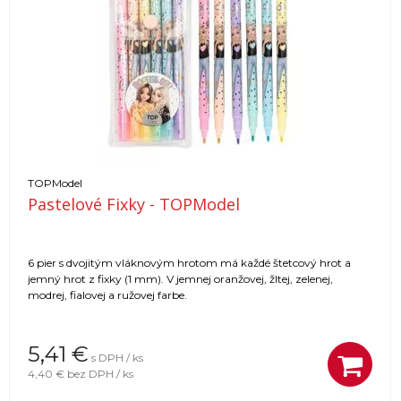
TOPModel
Pastelové Fixky - TOPModel
6 pier s dvojitým vláknovým hrotom má každé štetcový hrot a
jemný hrot z fixky (1 mm). V jemnej oranžovej, žltej, zelenej,
modrej, fialovej a ružovej farbe.
5,41
€
s DPH / ks
4,40 €
bez DPH / ks