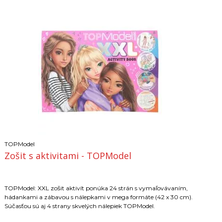
TOPModel
Zošit s aktivitami - TOPModel
TOPModel: XXL zošit aktivít ponúka 24 strán s vymaľovávaním,
hádankami a zábavou s nálepkami v mega formáte (42 x 30 cm).
Súčasťou sú aj 4 strany skvelých nálepiek TOPModel.