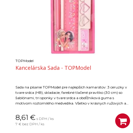
TOPModel
Kancelárska Sada - TOPModel
Sada na písanie TOPModel pre najlepších kamarátov: 3 ceruzky v
tvare srdca (HB), skladacie, farebné tlačené pravítko (30 cm) so
šablónami, tri sponky v tvare srdca a obdĺžniková guma s
motívom roztomilého medvedíka. Všetko v krásnych ružových a
ružových farbách.
8,61
€
s DPH / ks
7 €
bez DPH / ks