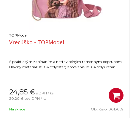
TOPModel
Vrecúško - TOPModel
S praktickým zapínaním a nastaviteľným ramenným popruhom.
Hlavný materiál: 100 % polyester; lemovanie 100 % polyuretán.
24,85
€
s DPH / ks
20,20 €
bez DPH / ks
Na sklade
Obj. čislo:
0013059