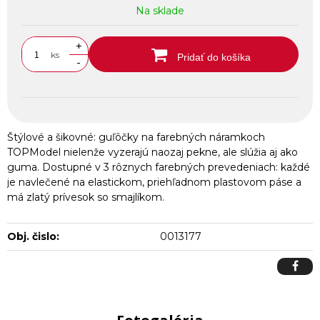
Na sklade
+
ks
Pridať do košíka
-
Štýlové a šikovné: guľôčky na farebných náramkoch
TOPModel nielenže vyzerajú naozaj pekne, ale slúžia aj ako
guma. Dostupné v 3 rôznych farebných prevedeniach: každé
je navlečené na elastickom, priehľadnom plastovom páse a
má zlatý prívesok so smajlíkom.
Obj. čislo:
0013177