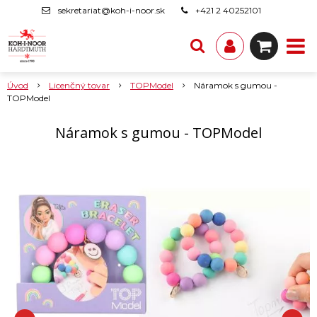
sekretariat@koh-i-noor.sk
+421 2 40252101
Úvod
Licenčný tovar
TOPModel
Náramok s gumou -
TOPModel
Náramok s gumou - TOPModel