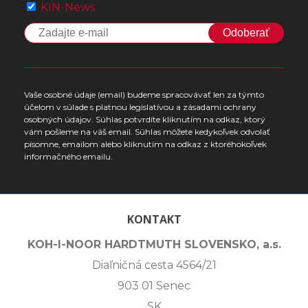
KIN-News
Odoberať
Vaše osobné údaje (email) budeme spracovávať len za týmto
účelom v súlade s platnou legislatívou a zásadami ochrany
osobných údajov. Súhlas potvrdíte kliknutím na odkaz, ktorý
vám pošleme na váš email. Súhlas môžete kedykoľvek odvolať
písomne, emailom alebo kliknutím na odkaz z ktoréhokoľvek
informačného emailu.
KONTAKT
KOH-I-NOOR HARDTMUTH SLOVENSKO, a.s.
Diaľničná cesta 4564/21
903 01 Senec
SK