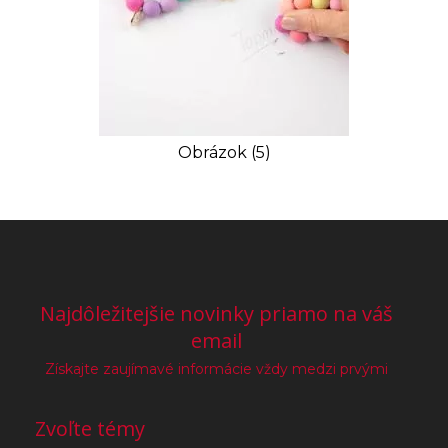
Obrázok (5)
Najdôležitejšie novinky priamo na váš
email
Získajte zaujímavé informácie vždy medzi prvými
Zvoľte témy