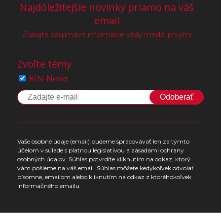
Najdôležitejšie novinky priamo na váš
email
Získajte zaujímavé informácie vždy medzi prvými
Zvoľte témy
KIN-News
Odoberať
Vaše osobné údaje (email) budeme spracovávať len za týmto
účelom v súlade s platnou legislatívou a zásadami ochrany
osobných údajov. Súhlas potvrdíte kliknutím na odkaz, ktorý
vám pošleme na váš email. Súhlas môžete kedykoľvek odvolať
písomne, emailom alebo kliknutím na odkaz z ktoréhokoľvek
informačného emailu.