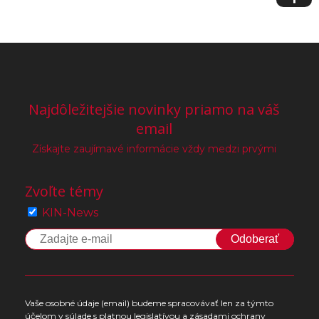
Najdôležitejšie novinky priamo na váš
email
Získajte zaujímavé informácie vždy medzi prvými
Zvoľte témy
KIN-News
Odoberať
Vaše osobné údaje (email) budeme spracovávať len za týmto
účelom v súlade s platnou legislatívou a zásadami ochrany