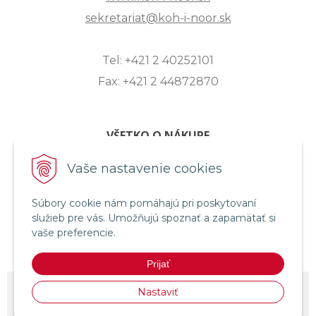
sekretariat@koh-i-noor.sk
Tel: +421 2 40252101
Fax: +421 2 44872870
VŠETKO O NÁKUPE
ZASLANIE OTÁZKY
Vaše nastavenie cookies
O SPOLOČNOSTI
Súbory cookie nám pomáhajú pri poskytovaní
OBCHODNÉ PODMIENKY
služieb pre vás. Umožňujú spoznať a zapamätať si
REKLAMAČNÝ PORIADOK
vaše preferencie.
OCHRANA OSOBNÝCH ÚDAJOV
Prijať
© 2026 KOH-I-NOOR HARDTMUTH SLOVENSKO •
NextShop
&
e-shop
Nastaviť
Pohoda Connector
by
NextCom s.r.o.