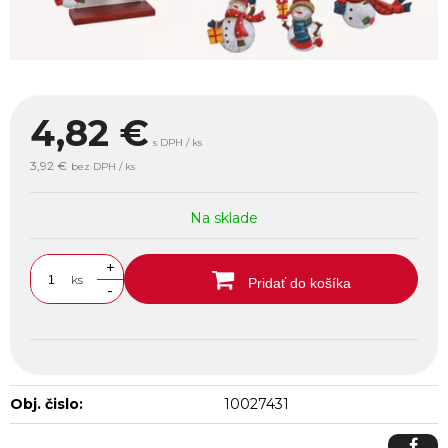
4,82
€
s DPH / ks
3,92 €
bez DPH / ks
Na sklade
+
ks
Pridať do košíka
-
Obj. čislo:
10027431