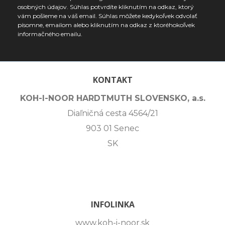
osobných údajov. Súhlas potvrdíte kliknutím na odkaz, ktorý
vám pošleme na váš email. Súhlas môžete kedykoľvek odvolať
písomne, emailom alebo kliknutím na odkaz z ktoréhokoľvek
informačného emailu.
KONTAKT
KOH-I-NOOR HARDTMUTH SLOVENSKO, a.s.
Diaľničná cesta 4564/21
903 01 Senec
SK
INFOLINKA
www.koh-i-noor.sk