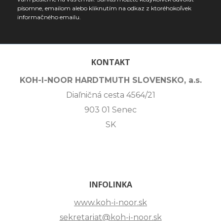
písomne, emailom alebo kliknutím na odkaz z ktoréhokoľvek
informačného emailu.
KONTAKT
KOH-I-NOOR HARDTMUTH SLOVENSKO, a.s.
Diaľničná cesta 4564/21
903 01 Senec
SK
INFOLINKA
www.koh-i-noor.sk
sekretariat@koh-i-noor.sk