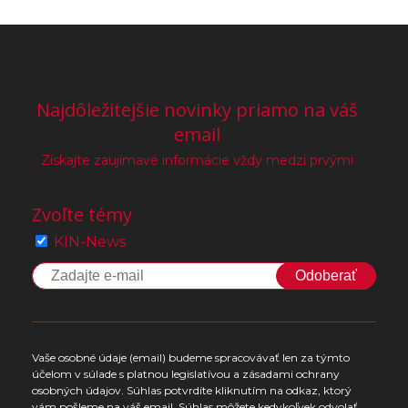
Najdôležitejšie novinky priamo na váš
email
Získajte zaujímavé informácie vždy medzi prvými
Zvoľte témy
KIN-News
Odoberať
Vaše osobné údaje (email) budeme spracovávať len za týmto
účelom v súlade s platnou legislatívou a zásadami ochrany
osobných údajov. Súhlas potvrdíte kliknutím na odkaz, ktorý
vám pošleme na váš email. Súhlas môžete kedykoľvek odvolať