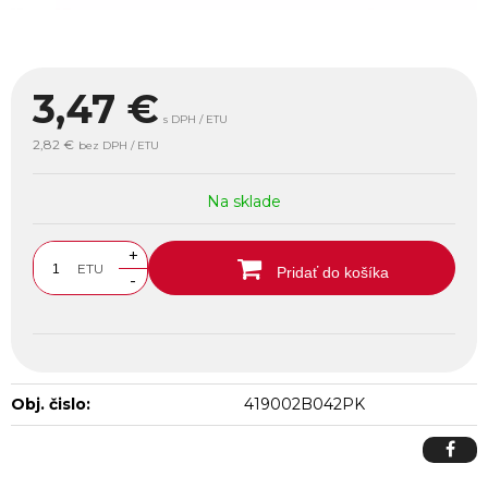
3,47
€
s DPH / ETU
2,82 €
bez DPH / ETU
Na sklade
+
ETU
Pridať do košíka
-
Obj. čislo:
419002B042PK