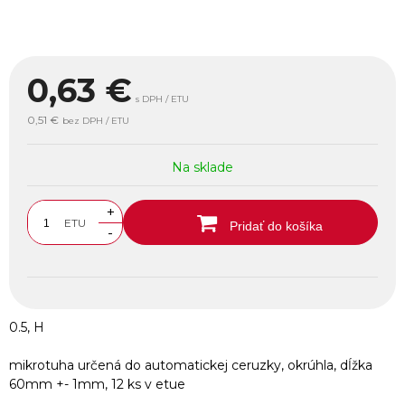
0,63
€
s DPH / ETU
0,51 €
bez DPH / ETU
Na sklade
+
ETU
Pridať do košíka
-
0.5, H
mikrotuha určená do automatickej ceruzky, okrúhla, dĺžka
60mm +- 1mm, 12 ks v etue