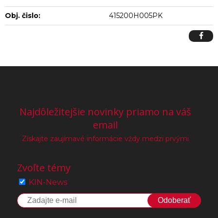
Obj. čislo:
415200H005PK
Najdôležitejšie novinky priamo na váš
email
Získajte zaujímavé informácie vždy medzi prvými
Zvoľte témy
KIN-News
Odoberať