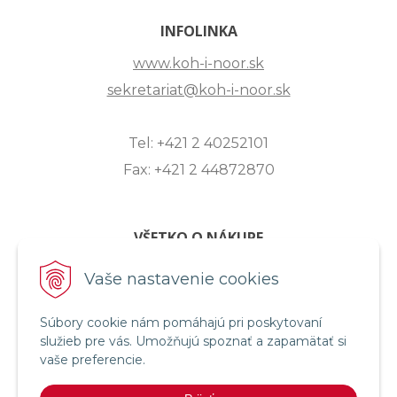
INFOLINKA
www.koh-i-noor.sk
sekretariat@koh-i-noor.sk
Tel: +421 2 40252101
Fax: +421 2 44872870
VŠETKO O NÁKUPE
ZASLANIE OTÁZKY
Vaše nastavenie cookies
O SPOLOČNOSTI
Súbory cookie nám pomáhajú pri poskytovaní
OBCHODNÉ PODMIENKY
služieb pre vás. Umožňujú spoznať a zapamätať si
REKLAMAČNÝ PORIADOK
vaše preferencie.
OCHRANA OSOBNÝCH ÚDAJOV