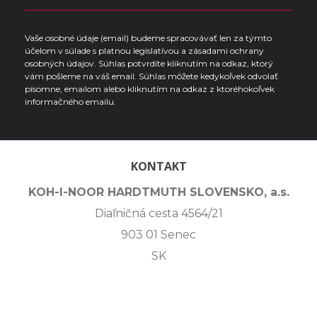
Vaše osobné údaje (email) budeme spracovávať len za týmto
účelom v súlade s platnou legislatívou a zásadami ochrany
osobných údajov. Súhlas potvrdíte kliknutím na odkaz, ktorý
vám pošleme na váš email. Súhlas môžete kedykoľvek odvolať
písomne, emailom alebo kliknutím na odkaz z ktoréhokoľvek
informačného emailu.
KONTAKT
KOH-I-NOOR HARDTMUTH SLOVENSKO, a.s.
Diaľničná cesta 4564/21
903 01 Senec
SK