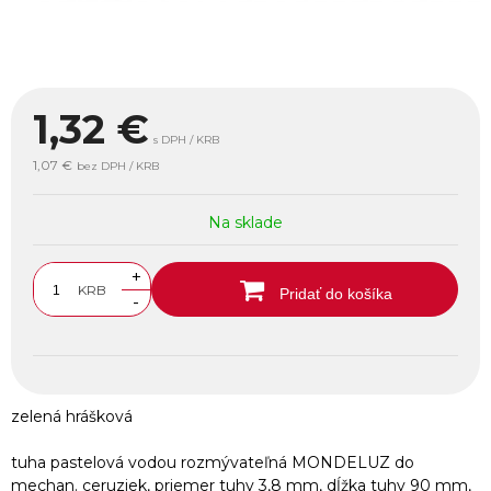
1,32
€
s DPH / KRB
1,07 €
bez DPH / KRB
Na sklade
+
KRB
Pridať do košíka
-
zelená hrášková
tuha pastelová vodou rozmývateľná MONDELUZ do
mechan. ceruziek, priemer tuhy 3,8 mm, dĺžka tuhy 90 mm,