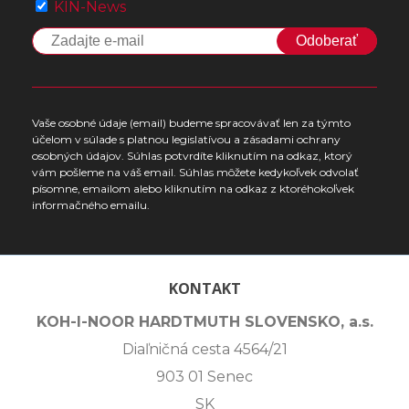
KIN-News
Odoberať
Vaše osobné údaje (email) budeme spracovávať len za týmto
účelom v súlade s platnou legislatívou a zásadami ochrany
osobných údajov. Súhlas potvrdíte kliknutím na odkaz, ktorý
vám pošleme na váš email. Súhlas môžete kedykoľvek odvolať
písomne, emailom alebo kliknutím na odkaz z ktoréhokoľvek
informačného emailu.
KONTAKT
KOH-I-NOOR HARDTMUTH SLOVENSKO, a.s.
Diaľničná cesta 4564/21
903 01 Senec
SK