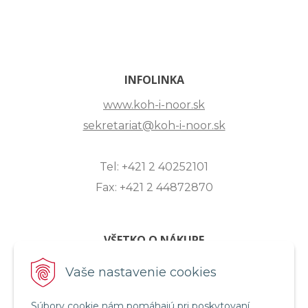
INFOLINKA
www.koh-i-noor.sk
sekretariat@koh-i-noor.sk
Tel: +421 2 40252101
Fax: +421 2 44872870
VŠETKO O NÁKUPE
ZASLANIE OTÁZKY
Vaše nastavenie cookies
O SPOLOČNOSTI
Súbory cookie nám pomáhajú pri poskytovaní
OBCHODNÉ PODMIENKY