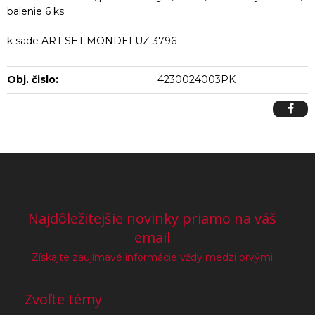
balenie 6 ks
k sade ART SET MONDELUZ 3796
Obj. čislo:
4230024003PK
Najdôležitejšie novinky priamo na váš
email
Získajte zaujímavé informácie vždy medzi prvými
Zvoľte témy