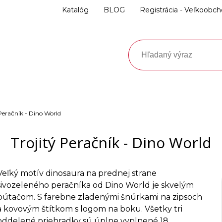
Katalóg
BLOG
Registrácia - Veľkoobc
 Peračník - Dino World
Trojitý Peračník - Dino World
Veľký motív dinosaura na prednej strane
sivozeleného peračníka od Dino World je skvelým
pútačom. S farebne zladenými šnúrkami na zipsoch
a kovovým štítkom s logom na boku. Všetky tri
oddelené priehradky sú úplne vyplnené 18