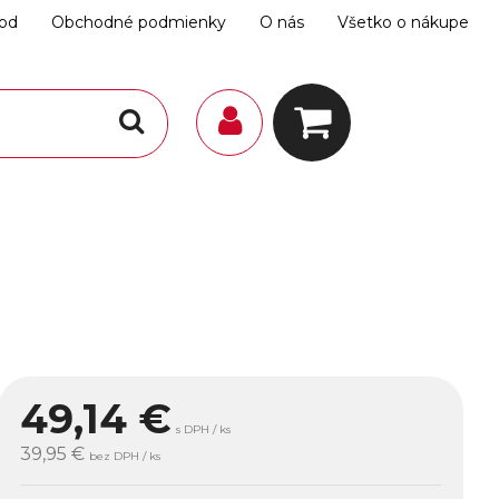
hod
Obchodné podmienky
O nás
Všetko o nákupe
49,14
€
s DPH / ks
39,95 €
bez DPH / ks