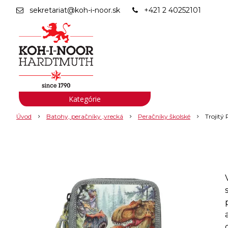
sekretariat@koh-i-noor.sk
+421 2 40252101
Kategórie
Úvod
Batohy, peračníky ,vrecká
Peračníky školské
Trojitý