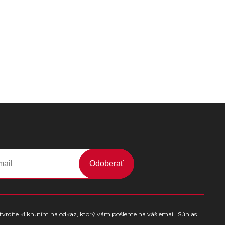
Odoberať
tvrdíte kliknutím na odkaz, ktorý vám pošleme na váš email. Súhlas