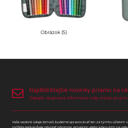
Obrázok (5)
Najdôležitejšie novinky priamo na vá
Získajte zaujímavé informácie vždy medzi prvými
Vaše osobné údaje (email) budeme spracovávať len za týmto účelom v 
môžete kedykoľvek odvolať písomne, emailom alebo kliknutím na odk