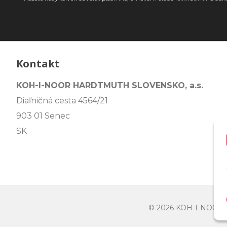
Kontakt
KOH-I-NOOR HARDTMUTH SLOVENSKO, a.s.
Diaľničná cesta 4564/21
903 01 Senec
SK
© 2026 KOH-I-NOO