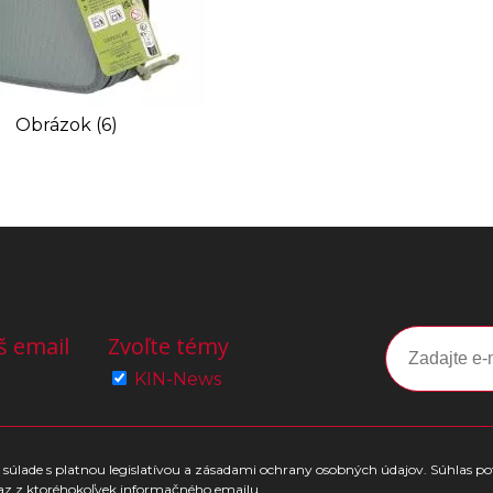
Obrázok (6)
š email
Zvoľte témy
KIN-News
súlade s platnou legislatívou a zásadami ochrany osobných údajov. Súhlas po
az z ktoréhokoľvek informačného emailu.