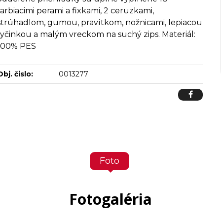
farbiacimi perami a fixkami, 2 ceruzkami,
strúhadlom, gumou, pravítkom, nožnicami, lepiacou
tyčinkou a malým vreckom na suchý zips. Materiál:
100% PES
Obj. čislo:
0013277
Foto
Fotogaléria