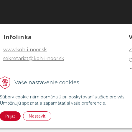
Infolinka
www.koh-i-noor.sk
Z
sekretariat@koh-i-noor.sk
Tel: +421 2 40252101
Vaše nastavenie cookies
Fax: +421 2 44872870
Súbory cookie nám pomáhajú pri poskytovaní služieb pre vás.
Umožňujú spoznať a zapamätať si vaše preferencie.
Nastaviť
Prijať
R HARDTMUTH SLOVENSKO •
NextShop
&
e-shop Pohoda Conne