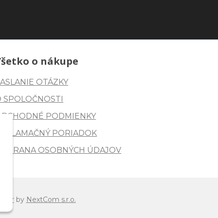
Všetko o nákupe
ASLANIE OTÁZKY
O SPOLOČNOSTI
OBCHODNÉ PODMIENKY
REKLAMAČNÝ PORIADOK
OCHRANA OSOBNÝCH ÚDAJOV
ctor
by
NextCom s.r.o.