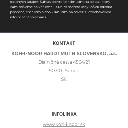
osobných údajov. Súhlas potvrdíte kliknutím na odkaz, ktorý
vám pošleme na váš email. Súhlas môžete kedykoľvek odvolať
písomne, emailom alebo kliknutím na odkaz z ktoréhokoľvek
informačného emailu.
KONTAKT
KOH-I-NOOR HARDTMUTH SLOVENSKO, a.s.
Diaľničná cesta 4564/21
903 01 Senec
SK
INFOLINKA
www.koh-i-noor.sk