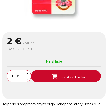
2
€
s DPH / BL
1,63 €
bez DPH / BL
Na sklade
+
BL
Pridať do košíka
-
Torpédo s prepracovaným ergo úchopom, ktorý umožňuje