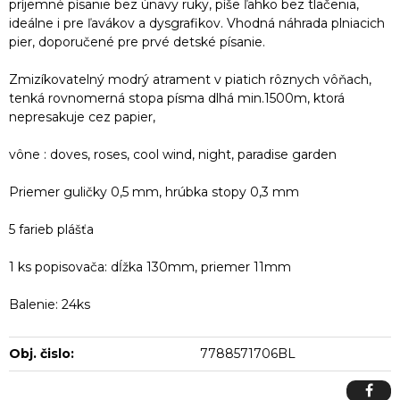
príjemné písanie bez únavy ruky, píše ľahko bez tlačenia,
ideálne i pre ľavákov a dysgrafikov. Vhodná náhrada plniacich
pier, doporučené pre prvé detské písanie.
Zmizíkovatelný modrý atrament v piatich rôznych vôňach,
tenká rovnomerná stopa písma dlhá min.1500m, ktorá
nepresakuje cez papier,
vône : doves, roses, cool wind, night, paradise garden
Priemer guličky 0,5 mm, hrúbka stopy 0,3 mm
5 farieb plášťa
1 ks popisovača: dĺžka 130mm, priemer 11mm
Balenie: 24ks
Obj. čislo:
7788571706BL