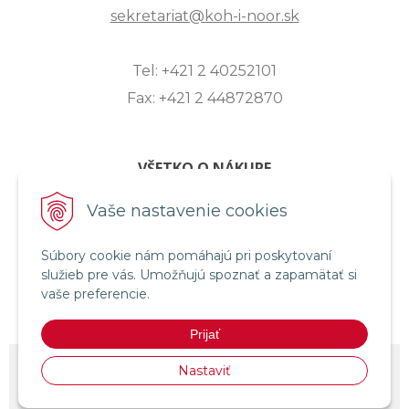
sekretariat@koh-i-noor.sk
Tel: +421 2 40252101
Fax: +421 2 44872870
VŠETKO O NÁKUPE
ZASLANIE OTÁZKY
Vaše nastavenie cookies
O SPOLOČNOSTI
Súbory cookie nám pomáhajú pri poskytovaní
OBCHODNÉ PODMIENKY
služieb pre vás. Umožňujú spoznať a zapamätať si
REKLAMAČNÝ PORIADOK
vaše preferencie.
OCHRANA OSOBNÝCH ÚDAJOV
Prijať
© 2026 KOH-I-NOOR HARDTMUTH SLOVENSKO •
NextShop
&
e-shop
Nastaviť
Pohoda Connector
by
NextCom s.r.o.