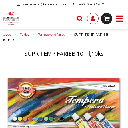
sekretariat@koh-i-noor.sk
+421 2 40252101
Úvod
Farby
Temperové farby
SÚPR.TEMP.FARIEB
10ml,10ks
SÚPR.TEMP.FARIEB 10ml,10ks