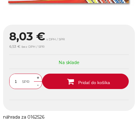
8,03
€
s DPH / SPR
6,53 €
bez DPH / SPR
Na sklade
+
SPR
Pridať do košíka
-
náhrada za 0162526