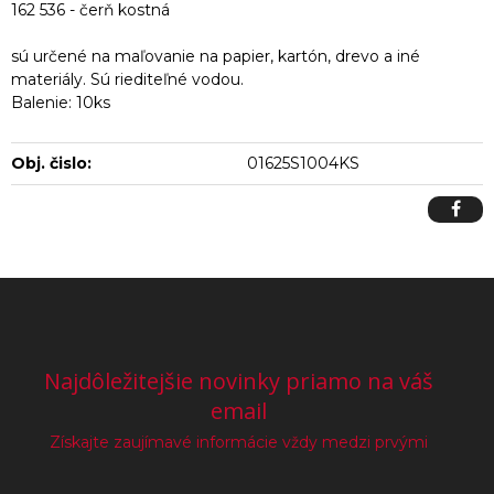
162 536 - čerň kostná
sú určené na maľovanie na papier, kartón, drevo a iné
materiály. Sú riediteľné vodou.
Balenie: 10ks
Obj. čislo:
01625S1004KS
Najdôležitejšie novinky priamo na váš
email
Získajte zaujímavé informácie vždy medzi prvými