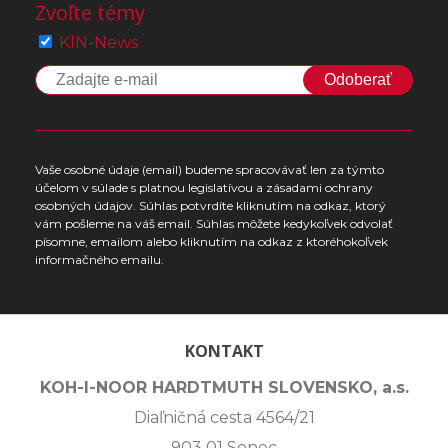
Zvoľte témy
KIN-News
Odoberať
Vaše osobné údaje (email) budeme spracovávať len za týmto
účelom v súlade s platnou legislatívou a zásadami ochrany
osobných údajov. Súhlas potvrdíte kliknutím na odkaz, ktorý
vám pošleme na váš email. Súhlas môžete kedykoľvek odvolať
písomne, emailom alebo kliknutím na odkaz z ktoréhokoľvek
informačného emailu.
KONTAKT
KOH-I-NOOR HARDTMUTH SLOVENSKO, a.s.
Diaľničná cesta 4564/21
903 01 Senec