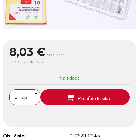
8,03
€
s DPH / spr
6,53 €
bez DPH / spr
Na sklade
+
spr
Pridať do košíka
-
Obj. čislo:
01625S1005Ks