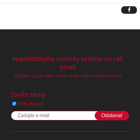
Najdôležitejšie novinky priamo na váš
email
Získajte zaujímavé informácie vždy medzi prvými
Zvoľte témy
KIN-News
Odoberať