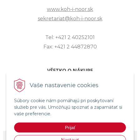
www.koh-i-noor.sk
sekretariat@koh-i-noor.sk
Tel: +421 2 40252101
Fax: +421 2 44872870
VŠETKO O NÁKUPE
ZASLANIE OTÁZKY
Vaše nastavenie cookies
O SPOLOČNOSTI
Súbory cookie nám pomáhajú pri poskytovaní
OBCHODNÉ PODMIENKY
služieb pre vás. Umožňujú spoznať a zapamätať si
REKLAMAČNÝ PORIADOK
vaše preferencie.
OCHRANA OSOBNÝCH ÚDAJOV
Prijať
© 2026 KOH-I-NOOR HARDTMUTH SLOVENSKO •
NextShop
&
e-shop