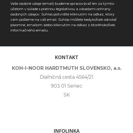
Vaše osobné údaje (email) budeme spracovávať len za týmto
účelom v súlade s platnou legislatívou a zásadami ochrany
osobných údajov. Súhlas potvrdíte kliknutím na odkaz, ktorý
vám pošleme na váš email. Súhlas môžete kedykoľvek odvolať
písomne, emailom alebo kliknutím na odkaz z ktoréhokoľvek
informačného emailu.
KONTAKT
KOH-I-NOOR HARDTMUTH SLOVENSKO, a.s.
Diaľničná cesta 4564/21
903 01 Senec
SK
INFOLINKA