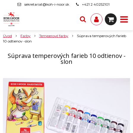
sekretariat@koh-i-noor.sk
+421 2 40252101
Úvod
Farby
Temperové farby
Súprava temperových farieb
10 odtienov -slon
Súprava temperových farieb 10 odtienov -
slon