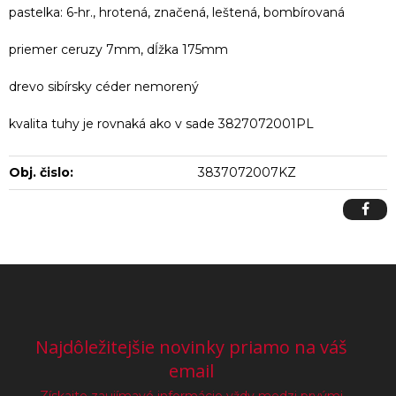
pastelka: 6-hr., hrotená, značená, leštená, bombírovaná
priemer ceruzy 7mm, dĺžka 175mm
drevo sibírsky céder nemorený
kvalita tuhy je rovnaká ako v sade 3827072001PL
Obj. čislo:
3837072007KZ
Najdôležitejšie novinky priamo na váš
email