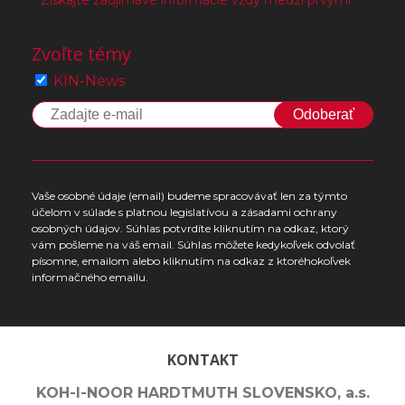
Získajte zaujímavé informácie vždy medzi prvými
Zvoľte témy
KIN-News
Odoberať
Vaše osobné údaje (email) budeme spracovávať len za týmto
účelom v súlade s platnou legislatívou a zásadami ochrany
osobných údajov. Súhlas potvrdíte kliknutím na odkaz, ktorý
vám pošleme na váš email. Súhlas môžete kedykoľvek odvolať
písomne, emailom alebo kliknutím na odkaz z ktoréhokoľvek
informačného emailu.
KONTAKT
KOH-I-NOOR HARDTMUTH SLOVENSKO, a.s.