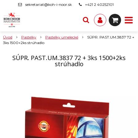
sekretariat@koh-i-noor.sk
+421 2 40252101
Úvod
Pastelky
Pastelky umelecké
SÚPR. PAST.UM.3837 72 +
3ks 1500+2ks strúhadlo
SÚPR. PAST.UM.3837 72 + 3ks 1500+2ks
strúhadlo