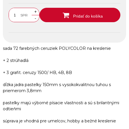
+
SPR
Pridať do košíka
-
sada 72 farebných ceruziek POLYCOLOR na kreslenie
+ 2 strúhadlá
+ 3 grafit. ceruzy 1500/ HB, 4B, 8B
dĺžka jadra pastelky 150mm s vysokokvalitnou tuhou s
priemerom 3,8mm
pastelky majú výborné písacie vlastnosti a sú s brilantnými
odtieňmi
súprava je vhodná pre umelcov, hobby a bežné kreslenie