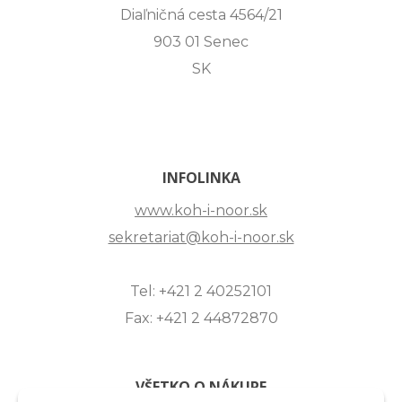
Diaľničná cesta 4564/21
903 01 Senec
SK
INFOLINKA
www.koh-i-noor.sk
sekretariat@koh-i-noor.sk
Tel: +421 2 40252101
Fax: +421 2 44872870
VŠETKO O NÁKUPE