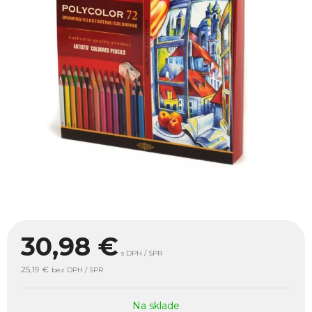
30,98
€
s DPH / SPR
25,19 €
bez DPH / SPR
Na sklade