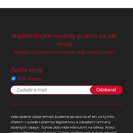
Najdôležitejšie novinky priamo na váš
email
Získajte zaujímavé informácie vždy medzi prvými
Zvoľte témy
KIN-News
Odoberať
Vaše osobné údaje (email) budeme spracovávať len za týmto
účelom v súlade s platnou legislatívou a zásadami ochrany
osobných údajov. Súhlas potvrdíte kliknutím na odkaz, ktorý
vám pošleme na váš email. Súhlas môžete kedykoľvek odvolať