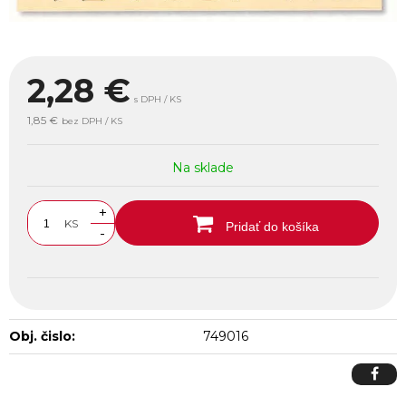
2,28
€
s DPH / KS
1,85 €
bez DPH / KS
Na sklade
+
KS
Pridať do košíka
-
Obj. čislo:
749016