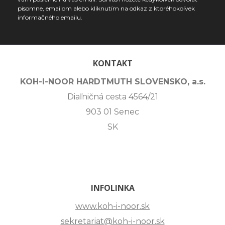
písomne, emailom alebo kliknutím na odkaz z ktoréhokoľvek
informačného emailu.
KONTAKT
KOH-I-NOOR HARDTMUTH SLOVENSKO, a.s.
Diaľničná cesta 4564/21
903 01 Senec
SK
INFOLINKA
www.koh-i-noor.sk
sekretariat@koh-i-noor.sk