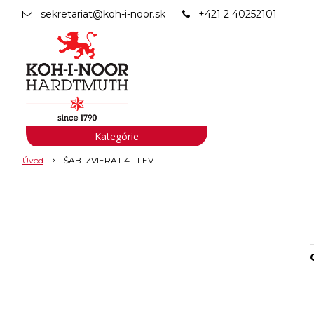
sekretariat@koh-i-noor.sk
+421 2 40252101
Kategórie
Úvod
ŠAB. ZVIERAT 4 - LEV