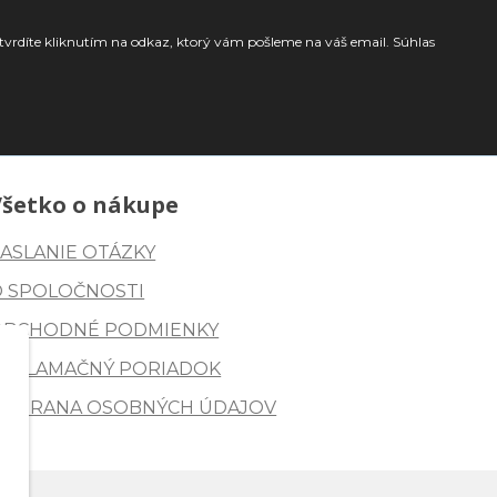
tvrdíte kliknutím na odkaz, ktorý vám pošleme na váš email. Súhlas
Všetko o nákupe
ASLANIE OTÁZKY
O SPOLOČNOSTI
OBCHODNÉ PODMIENKY
REKLAMAČNÝ PORIADOK
OCHRANA OSOBNÝCH ÚDAJOV