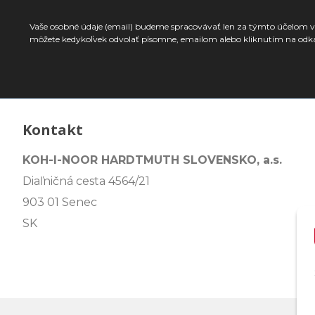
Vaše osobné údaje (email) budeme spracovávať len za týmto účelom v 
môžete kedykoľvek odvolať písomne, emailom alebo kliknutím na odk
Kontakt
KOH-I-NOOR HARDTMUTH SLOVENSKO, a.s.
Diaľničná cesta 4564/21
903 01 Senec
SK