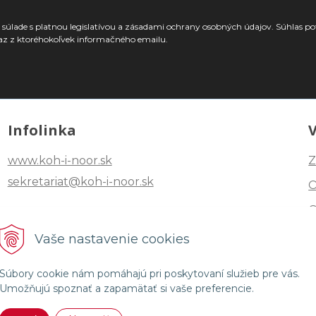
súlade s platnou legislatívou a zásadami ochrany osobných údajov. Súhlas po
az z ktoréhokoľvek informačného emailu.
Infolinka
www.koh-i-noor.sk
Z
sekretariat@koh-i-noor.sk
Tel: +421 2 40252101
Vaše nastavenie cookies
Fax: +421 2 44872870
Súbory cookie nám pomáhajú pri poskytovaní služieb pre vás.
Umožňujú spoznať a zapamätať si vaše preferencie.