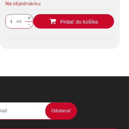
Na objednávku
+
Pridať do košíka
KS
-
Odoberať