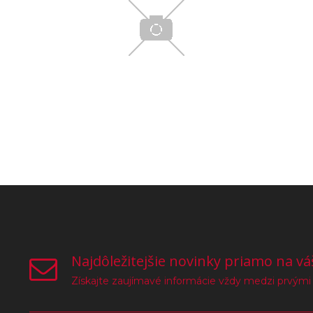
Najdôležitejšie novinky priamo na vá
Získajte zaujímavé informácie vždy medzi prvými