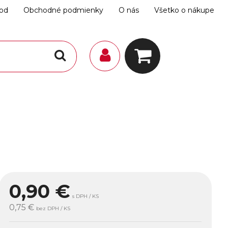
hod
Obchodné podmienky
O nás
Všetko o nákupe
0,90
€
s DPH / KS
0,75 €
bez DPH / KS