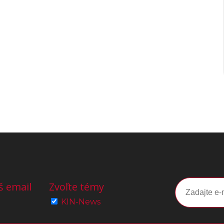
š email
Zvoľte témy
KIN-News