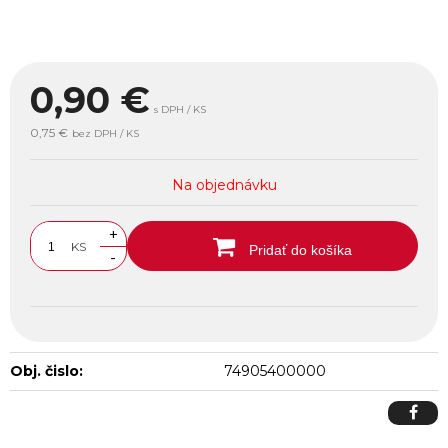
0,90
€
s DPH / KS
0,75 €
bez DPH / KS
Na objednávku
+
KS
Pridať do košíka
-
Obj. čislo:
74905400000