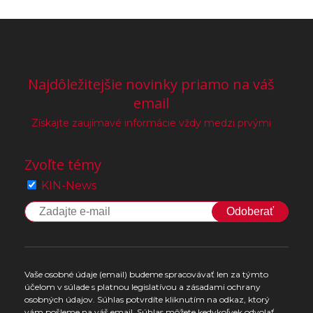
Najdôležitejšie novinky priamo na váš
email
Získajte zaujímavé informácie vždy medzi prvými
Zvoľte témy
KIN-News
Odoberať
Vaše osobné údaje (email) budeme spracovávať len za týmto
účelom v súlade s platnou legislatívou a zásadami ochrany
osobných údajov. Súhlas potvrdíte kliknutím na odkaz, ktorý
vám pošleme na váš email. Súhlas môžete kedykoľvek odvolať