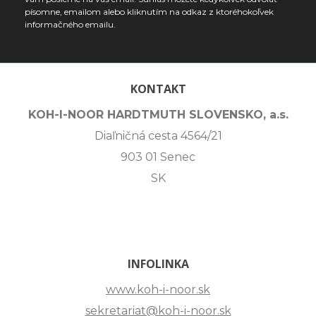
písomne, emailom alebo kliknutím na odkaz z ktoréhokoľvek
informačného emailu.
KONTAKT
KOH-I-NOOR HARDTMUTH SLOVENSKO, a.s.
Diaľničná cesta 4564/21
903 01 Senec
SK
INFOLINKA
www.koh-i-noor.sk
sekretariat@koh-i-noor.sk