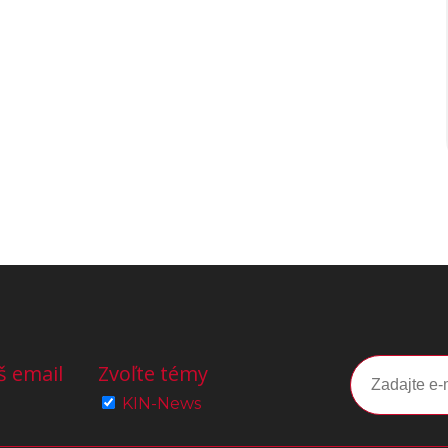
š email
Zvoľte témy
KIN-News