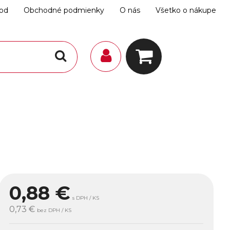
hod
Obchodné podmienky
O nás
Všetko o nákupe
0,88
€
s DPH / KS
0,73 €
bez DPH / KS