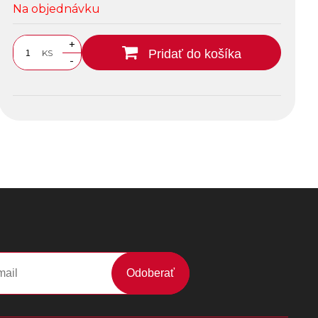
Na objednávku
+
Pridať do košíka
KS
-
Odoberať