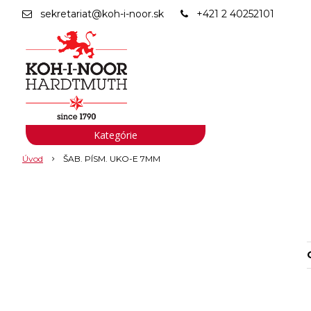
sekretariat@koh-i-noor.sk
+421 2 40252101
Kategórie
Úvod
ŠAB. PÍSM. UKO-E 7MM