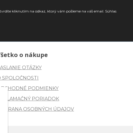
tvrdíte kliknutím na odkaz, ktorý vám pošleme na váš email. Súhlas
Všetko o nákupe
ASLANIE OTÁZKY
O SPOLOČNOSTI
OBCHODNÉ PODMIENKY
REKLAMAČNÝ PORIADOK
OCHRANA OSOBNÝCH ÚDAJOV