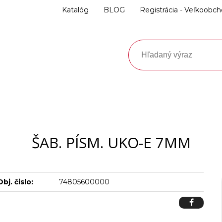
Katalóg
BLOG
Registrácia - Veľkoobc
ŠAB. PÍSM. UKO-E 7MM
Obj. čislo:
74805600000