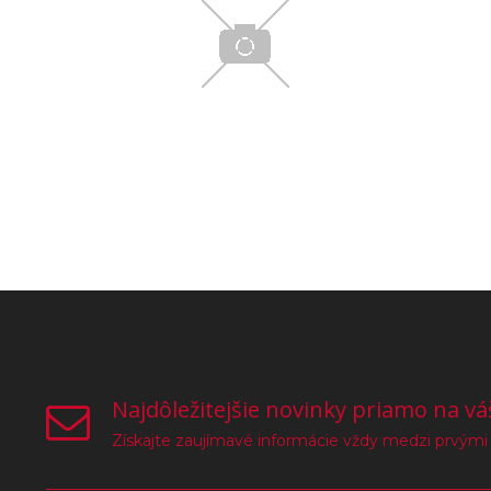
Najdôležitejšie novinky priamo na vá
Získajte zaujímavé informácie vždy medzi prvými