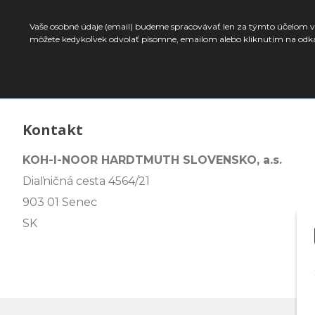
Vaše osobné údaje (email) budeme spracovávať len za týmto účelom v 
môžete kedykoľvek odvolať písomne, emailom alebo kliknutím na odk
Kontakt
KOH-I-NOOR HARDTMUTH SLOVENSKO, a.s.
Diaľničná cesta 4564/21
903 01 Senec
SK