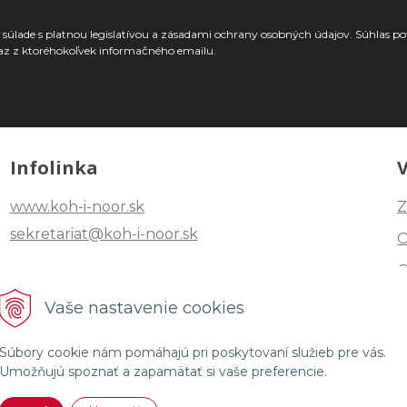
súlade s platnou legislatívou a zásadami ochrany osobných údajov. Súhlas po
az z ktoréhokoľvek informačného emailu.
Infolinka
www.koh-i-noor.sk
Z
sekretariat@koh-i-noor.sk
Tel: +421 2 40252101
Vaše nastavenie cookies
Fax: +421 2 44872870
Súbory cookie nám pomáhajú pri poskytovaní služieb pre vás.
Umožňujú spoznať a zapamätať si vaše preferencie.