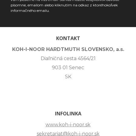
písomne, emailom alebo kliknutím na odkaz z ktoréhokoľvek
informačného emailu.
KONTAKT
KOH-I-NOOR HARDTMUTH SLOVENSKO, a.s.
Diaľničná cesta 4564/21
903 01 Senec
SK
INFOLINKA
www.koh-i-noor.sk
sekretariat@koh-i-noor.sk