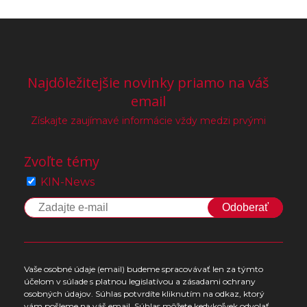
Najdôležitejšie novinky priamo na váš
email
Získajte zaujímavé informácie vždy medzi prvými
Zvoľte témy
KIN-News
Odoberať
Vaše osobné údaje (email) budeme spracovávať len za týmto
účelom v súlade s platnou legislatívou a zásadami ochrany
osobných údajov. Súhlas potvrdíte kliknutím na odkaz, ktorý
vám pošleme na váš email. Súhlas môžete kedykoľvek odvolať