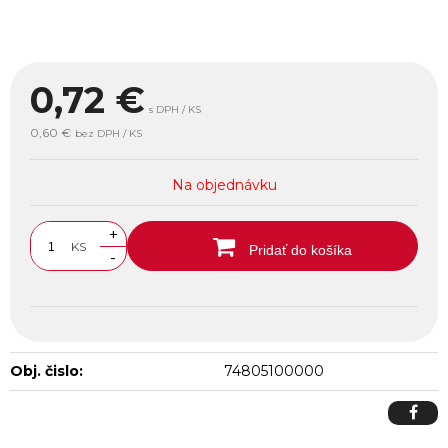
0,72
€
s DPH / KS
0,60 €
bez DPH / KS
Na objednávku
+
KS
Pridať do košíka
-
Obj. čislo:
74805100000