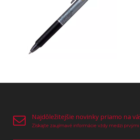
Najdôležitejšie novinky priamo na vá
Získajte zaujímavé informácie vždy medzi prvými