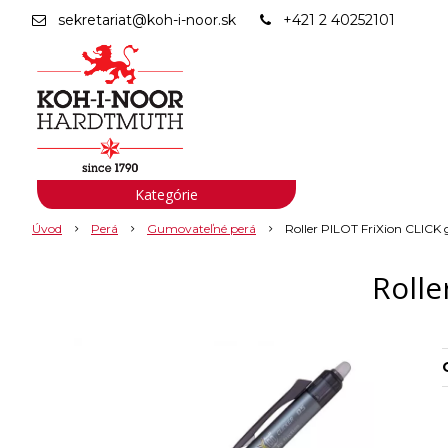
sekretariat@koh-i-noor.sk
+421 2 40252101
Kategórie
Úvod
Perá
Gumovateľné perá
Roller PILOT FriXion CLICK 
Rolle