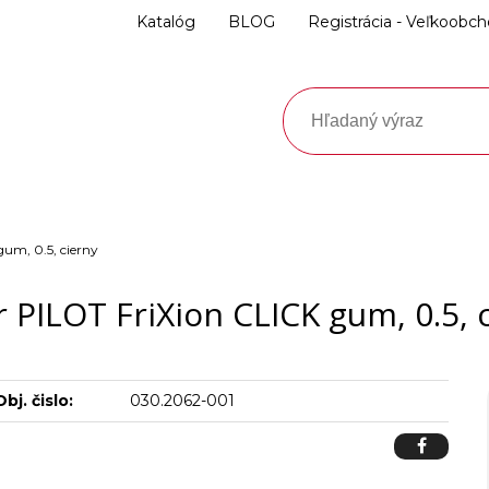
Katalóg
BLOG
Registrácia - Veľkoobc
gum, 0.5, cierny
r PILOT FriXion CLICK gum, 0.5, 
Obj. čislo:
030.2062-001