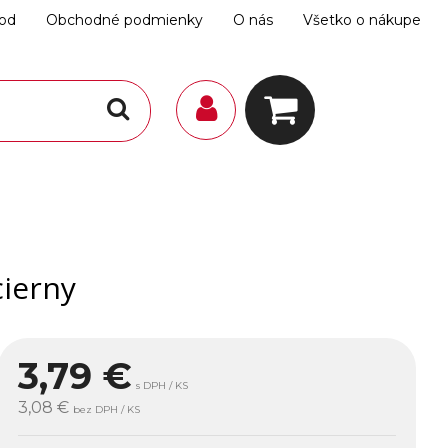
hod
Obchodné podmienky
O nás
Všetko o nákupe
cierny
3,79
€
s DPH / KS
3,08 €
bez DPH / KS