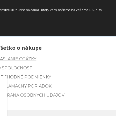
tvrdíte kliknutím na odkaz, ktorý vám pošleme na váš email. Súhlas
Všetko o nákupe
ASLANIE OTÁZKY
O SPOLOČNOSTI
OBCHODNÉ PODMIENKY
REKLAMAČNÝ PORIADOK
OCHRANA OSOBNÝCH ÚDAJOV