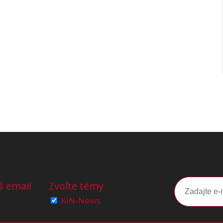
š email
Zvoľte témy
KIN-News