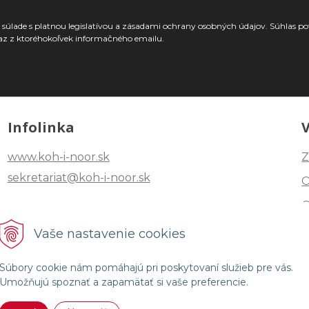
súlade s platnou legislatívou a zásadami ochrany osobných údajov. Súhlas po
az z ktoréhokoľvek informačného emailu.
Infolinka
www.koh-i-noor.sk
Z
sekretariat@koh-i-noor.sk
Tel: +421 2 40252101
Vaše nastavenie cookies
Fax: +421 2 44872870
Súbory cookie nám pomáhajú pri poskytovaní služieb pre vás.
Umožňujú spoznať a zapamätať si vaše preferencie.