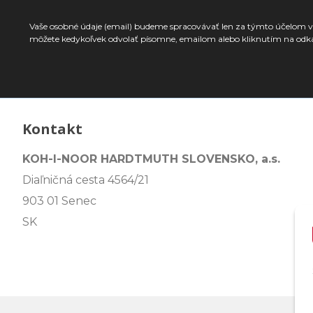
Vaše osobné údaje (email) budeme spracovávať len za týmto účelom v 
môžete kedykoľvek odvolať písomne, emailom alebo kliknutím na odk
Kontakt
KOH-I-NOOR HARDTMUTH SLOVENSKO, a.s.
Diaľničná cesta 4564/21
903 01 Senec
SK