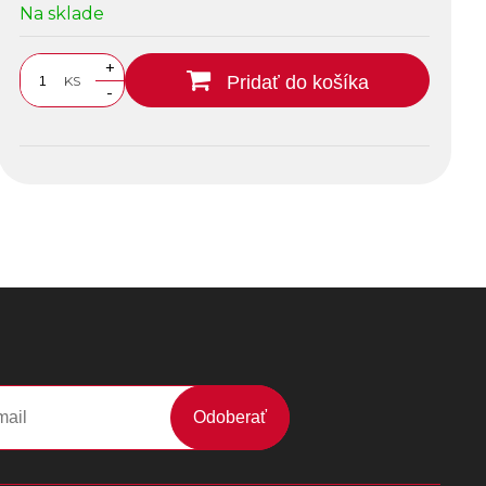
Na sklade
+
Pridať do košíka
KS
-
Odoberať