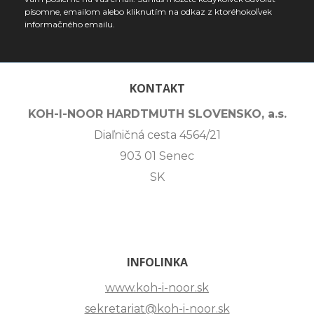
písomne, emailom alebo kliknutím na odkaz z ktoréhokoľvek
informačného emailu.
KONTAKT
KOH-I-NOOR HARDTMUTH SLOVENSKO, a.s.
Diaľničná cesta 4564/21
903 01 Senec
SK
INFOLINKA
www.koh-i-noor.sk
sekretariat@koh-i-noor.sk