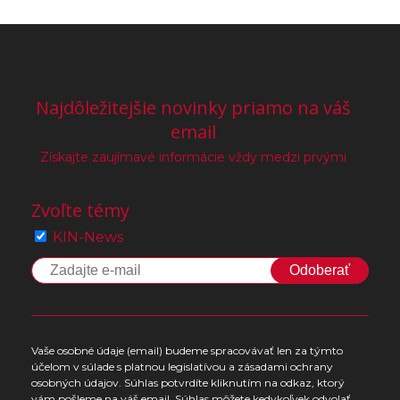
Najdôležitejšie novinky priamo na váš
email
Získajte zaujímavé informácie vždy medzi prvými
Zvoľte témy
KIN-News
Odoberať
Vaše osobné údaje (email) budeme spracovávať len za týmto
účelom v súlade s platnou legislatívou a zásadami ochrany
osobných údajov. Súhlas potvrdíte kliknutím na odkaz, ktorý
vám pošleme na váš email. Súhlas môžete kedykoľvek odvolať