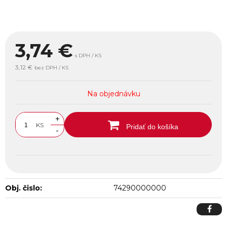
3,74
€
s DPH / KS
3,12 €
bez DPH / KS
Na objednávku
+
KS
Pridať do košíka
-
Obj. čislo:
74290000000