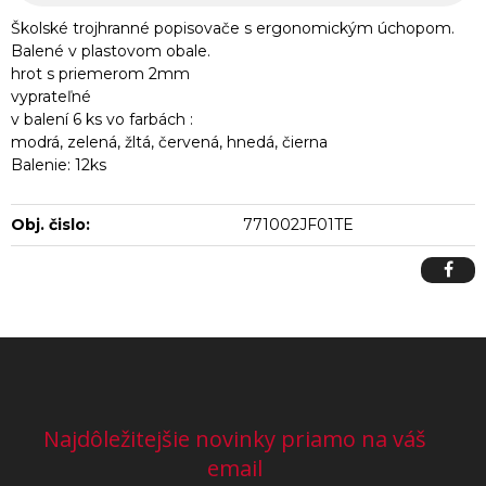
Školské trojhranné popisovače s ergonomickým úchopom.
Balené v plastovom obale.
hrot s priemerom 2mm
vyprateľné
v balení 6 ks vo farbách :
modrá, zelená, žltá, červená, hnedá, čierna
Balenie: 12ks
Obj. čislo:
771002JF01TE
Najdôležitejšie novinky priamo na váš
email