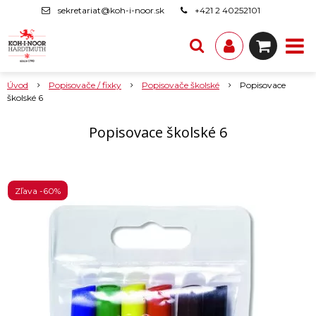
sekretariat@koh-i-noor.sk
+421 2 40252101
Úvod
Popisovače / fixky
Popisovače školské
Popisovace
školské 6
Popisovace školské 6
Zľava -60%