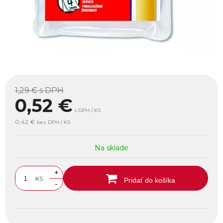
1,29 €
s DPH
0,52
€
s DPH / KS
0,42 €
bez DPH / KS
Na sklade
+
KS
Pridať do košíka
-