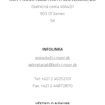
Diaľničná cesta 4564/21
903 01 Senec
SK
INFOLINKA
www.koh-i-noor.sk
sekretariat@koh-i-noor.sk
Tel: +421 2 40252101
Fax: +421 2 44872870
VŠETKO O NÁKUPE