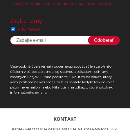
Získajte zaujímavé informácie vždy medzi prvými
Zvoľte témy
KIN-News
Odoberať
Vaše osobné údaje (email) budeme spracovávať len za týmto
účelom v súlade s platnou legislatívou a zásadami ochrany
osobných údajov. Súhlas potvrdíte kliknutím na odkaz, ktorý
vám pošleme na váš email. Súhlas môžete kedykoľvek odvolať
písomne, emailom alebo kliknutím na odkaz z ktoréhokoľvek
informačného emailu.
KONTAKT
KOH-I-NOOR HARDTMUTH SLOVENSKO, a.s.